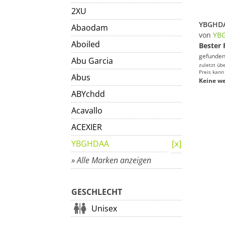
2XU
Abaodam
von
YB
Aboiled
Bester 
gefunden
Abu Garcia
zuletzt üb
Preis kann
Abus
Keine we
ABYchdd
Acavallo
ACEXIER
YBGHDAA
» Alle Marken anzeigen
GESCHLECHT
Unisex