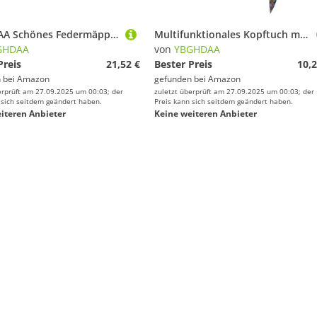
YBGHDAA Schönes Federmäppchen mit Seestern-Druck, Gelstifte-Halter, Organizer, Tasche, tragbare Künstler-Malerei-Bleistifttasche, Schwarz , Einheitsgröße, Taschen-Organizer
Multifunktionales Kopftuch mit Hippie-Muster, doppelseitig, Sport, dehnbar, lässig, leicht, Stirnband
GHDAA
von
YBGHDAA
Preis
21,52 €
Bester Preis
10,2
 bei
Amazon
gefunden bei
Amazon
erprüft am 27.09.2025 um 00:03; der
zuletzt überprüft am 27.09.2025 um 00:03; der
 sich seitdem geändert haben.
Preis kann sich seitdem geändert haben.
iteren Anbieter
Keine weiteren Anbieter