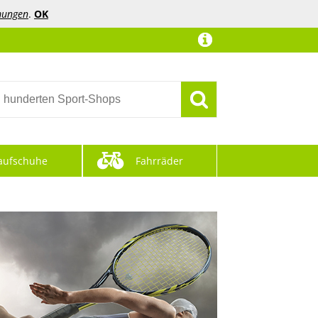
mungen
.
OK
aufschuhe
Fahrräder