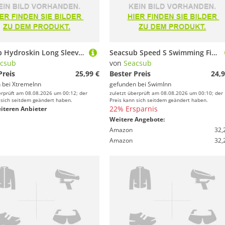
Seacsub Hydroskin Long Sleeve Thermal T-shirt Schwarz XS
Seacsub Speed S Swimming Fins Schwarz EU 40-41
csub
von
Seacsub
Preis
25,99 €
Bester Preis
24,9
 bei
XtremeInn
gefunden bei
SwimInn
erprüft am 08.08.2026 um 00:12; der
zuletzt überprüft am 08.08.2026 um 00:10; der
 sich seitdem geändert haben.
Preis kann sich seitdem geändert haben.
22% Ersparnis
iteren Anbieter
Weitere Angebote:
Amazon
32,
Amazon
32,