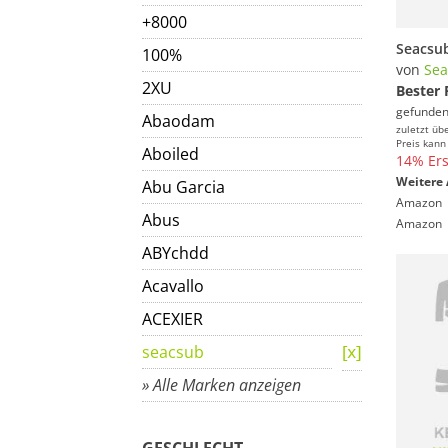
+8000
100%
von
Sea
2XU
Bester 
gefunden
Abaodam
zuletzt üb
Preis kann
Aboiled
14% Ers
Weitere 
Abu Garcia
Amazon
Abus
Amazon
ABYchdd
Acavallo
ACEXIER
seacsub
» Alle Marken anzeigen