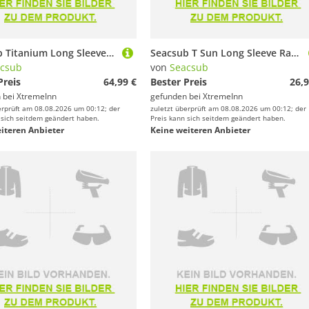
Seacsub Titanium Long Sleeve Thermal T-shirt Schwarz S Frau
Seacsub T Sun Long Sleeve Rash Guard Schwarz S Frau
csub
von
Seacsub
Preis
64,99 €
Bester Preis
26,9
 bei
XtremeInn
gefunden bei
XtremeInn
erprüft am 08.08.2026 um 00:12; der
zuletzt überprüft am 08.08.2026 um 00:12; der
 sich seitdem geändert haben.
Preis kann sich seitdem geändert haben.
iteren Anbieter
Keine weiteren Anbieter