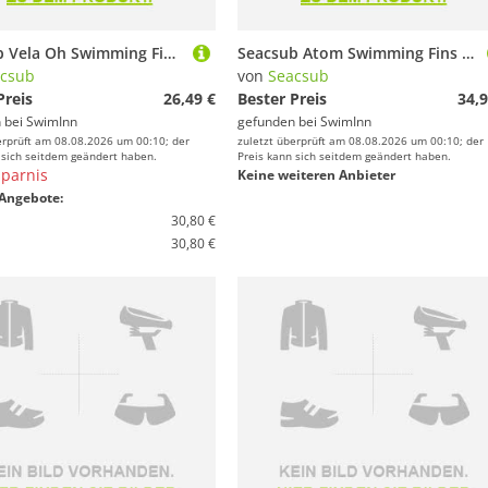
Seacsub Vela Oh Swimming Fins Schwarz EU 36-38
Seacsub Atom Swimming Fins Schwarz EU 35-38
csub
von
Seacsub
Preis
26,49 €
Bester Preis
34,9
 bei
SwimInn
gefunden bei
SwimInn
erprüft am 08.08.2026 um 00:10; der
zuletzt überprüft am 08.08.2026 um 00:10; der
 sich seitdem geändert haben.
Preis kann sich seitdem geändert haben.
parnis
Keine weiteren Anbieter
Angebote:
30,80 €
30,80 €