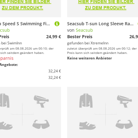
Seacsub Speed S Swimming Fins Schwarz EU 38-39
Seacsub T-sun Long Sleeve Rash Guard Schwarz M Mann
csub
von
Seacsub
Preis
24,99 €
Bester Preis
26,9
 bei
SwimInn
gefunden bei
XtremeInn
erprüft am 08.08.2026 um 00:10; der
zuletzt überprüft am 08.08.2026 um 00:12; der
 sich seitdem geändert haben.
Preis kann sich seitdem geändert haben.
parnis
Keine weiteren Anbieter
Angebote:
32,24 €
32,24 €