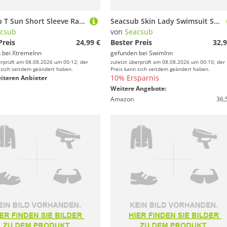
Seacsub T Sun Short Sleeve Rash Guard Schwarz L Mann
Seacsub Skin Lady Swimsuit Schwarz XS Frau
csub
von
Seacsub
Preis
24,99 €
Bester Preis
32,9
 bei
XtremeInn
gefunden bei
SwimInn
erprüft am 08.08.2026 um 00:12; der
zuletzt überprüft am 08.08.2026 um 00:10; der
 sich seitdem geändert haben.
Preis kann sich seitdem geändert haben.
10% Ersparnis
iteren Anbieter
Weitere Angebote:
Amazon
36,