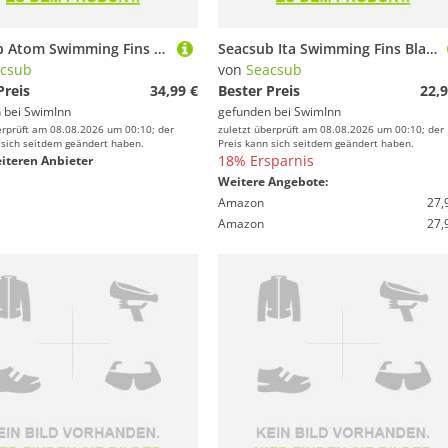
Seacsub Atom Swimming Fins Schwarz EU 43-45
Seacsub Ita Swimming Fins Blau,Schwarz EU 44-45
csub
von
Seacsub
Preis
34,99 €
Bester Preis
22,9
 bei
SwimInn
gefunden bei
SwimInn
erprüft am 08.08.2026 um 00:10; der
zuletzt überprüft am 08.08.2026 um 00:10; der
 sich seitdem geändert haben.
Preis kann sich seitdem geändert haben.
18% Ersparnis
iteren Anbieter
Weitere Angebote:
Amazon
27,
Amazon
27,