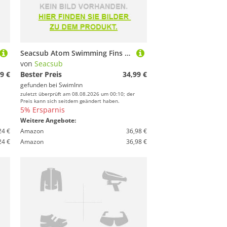
Seacsub Atom Swimming Fins Schwarz EU 40-43
von
Seacsub
9 €
Bester Preis
34,99 €
gefunden bei
SwimInn
zuletzt überprüft am 08.08.2026 um 00:10; der
Preis kann sich seitdem geändert haben.
5% Ersparnis
Weitere Angebote:
24 €
Amazon
36,98 €
24 €
Amazon
36,98 €