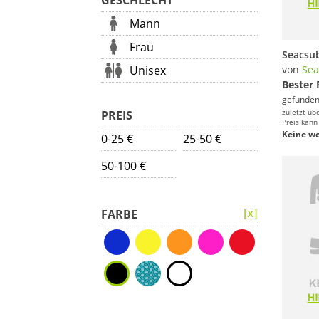
GESCHLECHT
Mann
Frau
Unisex
von
Sea
Bester 
gefunden
zuletzt üb
PREIS
Preis kann
Keine we
0-25 €
25-50 €
50-100 €
FARBE