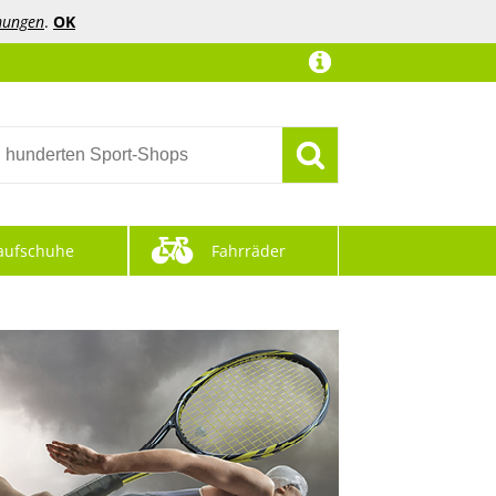
mungen
.
OK
aufschuhe
Fahrräder