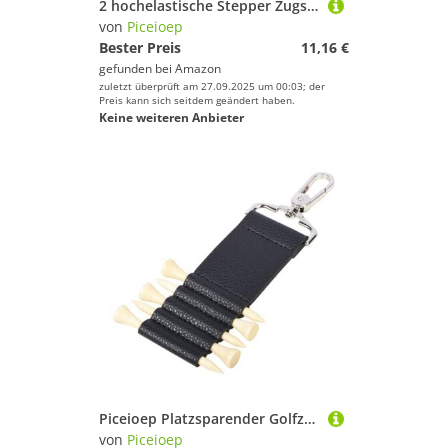
2 hochelastische Stepper Zugseile Widerstandsband Heim-Fitnessgerät Workout & Übung Handgriffseil, verstellbare Übung
von
Piceioep
Bester Preis
11,16 €
gefunden bei
Amazon
zuletzt überprüft am 27.09.2025 um 00:03; der
Preis kann sich seitdem geändert haben.
Keine weiteren Anbieter
Piceioep Platzsparender Golfzubehör-Organizer, abnehmbarer Schlüsselanhänger-Clip, wetterbeständig, PU-Konstruktion, Sport, unverzichtbar, schneller Zugriff auf Golf-Tees
von
Piceioep