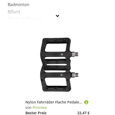
Badminton
Billard
Fitness & Training
Fußball
Golf
Inline-Skates & Rollschuhe
Jagd-Sport
Laufen
Radsport
Skateboarding
Sportausrüstung
Sportausstattung
Sportbekleidung
Tennis
Nylon Fahrräder Flache Pedale Dichtung Lager Radfahren Plattform Pedal Rutschfest Breit Flach Für Rennrad Zubehör Rutschfeste Fahrräder
von
Piceioep
Piceioep
Bester Preis
23,47 €