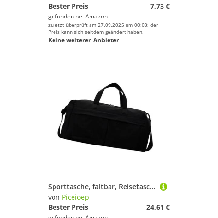
Bester Preis
7,73 €
gefunden bei
Amazon
zuletzt überprüft am 27.09.2025 um 00:03; der
Preis kann sich seitdem geändert haben.
Keine weiteren Anbieter
Sporttasche, faltbar, Reisetasche, Handgepäcktasche für Damen und Mädchen, wasserdicht, für Yoga, Wochenender, Übernachtung, Schwarz , Mass Beauty
von
Piceioep
Bester Preis
24,61 €
gefunden bei
Amazon