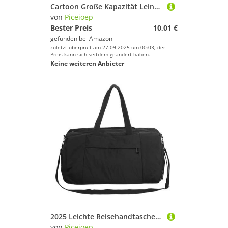
Cartoon Große Kapazität Leinwand Federmäppchen Multi Fach für Schule Büro Reise Kosmetik Aufbewahrungstasche Leinwand Federmäppchen Klassenzimmer Essential, Schwarz
von
Piceioep
Bester Preis
10,01 €
gefunden bei
Amazon
zuletzt überprüft am 27.09.2025 um 00:03; der
Preis kann sich seitdem geändert haben.
Keine weiteren Anbieter
2025 Leichte Reisehandtasche, geräumige Nylon-Tragetasche, wasserabweisend, Turnbeutel mit mehreren Fächern, Griff, Mehrzweck-Sport- und Business-Handtasche, Schwarz , Mass Beauty
von
Piceioep