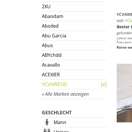
2XU
Abaodam
von
YC
Aboiled
Bester 
gefunden
Abu Garcia
zuletzt üb
Preis kann
Abus
Keine we
ABYchdd
Acavallo
ACEXIER
YCVAWEOD
» Alle Marken anzeigen
GESCHLECHT
Mann