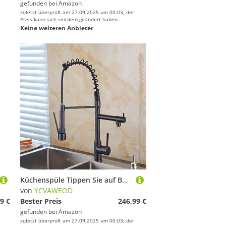
gefunden bei
Amazon
zuletzt überprüft am 27.09.2025 um 00:03; der
Preis kann sich seitdem geändert haben.
Keine weiteren Anbieter
Küchenspüle Tippen Sie auf Bar Farmhouse Werbung, Schwarz/Chrom -Messing -Frühlings -Küchenarmaturen, feste Unterstützung 360 Dreh Küchenarmatur, Knopf Dual Ausguss Kran Waschbecken Mixer Taps auf die
von
YCVAWEOD
9 €
Bester Preis
246,99 €
gefunden bei
Amazon
zuletzt überprüft am 27.09.2025 um 00:03; der