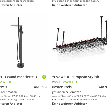
 sich seitdem geändert haben.
Preis kann sich seitdem geändert haben.
iteren Anbieter
Keine weiteren Anbieter
YCVAWEOD Wand montierte Duscharmaturen-Set, Duschkopfset, Wasserfall Bad Duschmischer Hack Schwarz freistehende Bad-Haken-Mixer 360 Grad Drehleiste Tap Bad Badewanne Mixer mit Dusche LWX
YCVAWEOD European Stylish Hanging Wine Glass Rack verkehrt herumgrotzweinhalter für Tabletop Schwarze 200x30cm kreative Aufbewahrungslösung für Wohnkultur und Unterhaltung LWX
VAWEOD
von
YCVAWEOD
Preis
461,99 €
Bester Preis
748,9
 bei
Amazon
gefunden bei
Amazon
erprüft am 27.09.2025 um 00:03; der
zuletzt überprüft am 27.09.2025 um 00:03; der
 sich seitdem geändert haben.
Preis kann sich seitdem geändert haben.
iteren Anbieter
Keine weiteren Anbieter