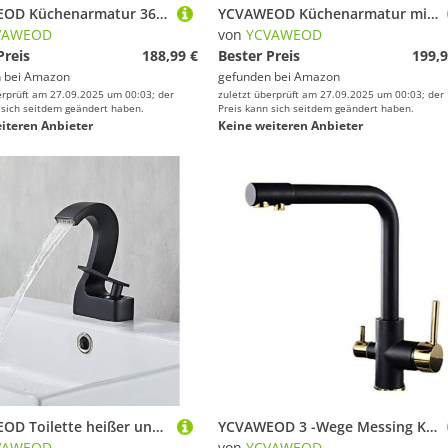
YCVAWEOD Küchenarmatur 360 Grad Drehung ausziehen Küchenspüle Wasserhahn Wasser sparen poliertes schwarzes Becken Kranmixer Messing Tap Eingriff Deck montiert, Chrom LWX
YCVAWEOD Küchenarmatur mit Pull Down Sprühgerät Ausziehen Küchenarmaturen Handelshäfen Moderne Küche Spüle Wasserhahn Heiße und kaltes Wasserdeck aus Edelstahl Waschbecken mit Standardbeschlägen LWX
VAWEOD
von
YCVAWEOD
Preis
188,99 €
Bester Preis
199,9
 bei
Amazon
gefunden bei
Amazon
erprüft am 27.09.2025 um 00:03; der
zuletzt überprüft am 27.09.2025 um 00:03; der
 sich seitdem geändert haben.
Preis kann sich seitdem geändert haben.
iteren Anbieter
Keine weiteren Anbieter
YCVAWEOD Toilette heißer und kaltes Wasserhahn, Badezimmerbecken, Wasserfall, Grauer Wasserhahn, weißer Schwan LWX
YCVAWEOD 3 -Wege Messing Küchenspüle Mixer mit heißem/kaltem rotierenden Griff und Wasserfilterarmatur für direktes Trinken weiß LWX
VAWEOD
von
YCVAWEOD