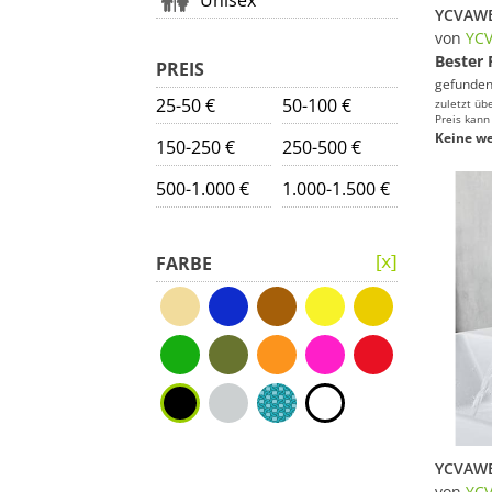
Unisex
von
YC
Bester 
PREIS
gefunden
25-50 €
50-100 €
zuletzt üb
Preis kann
Keine we
150-250 €
250-500 €
500-1.000 €
1.000-1.500 €
FARBE
von
YC