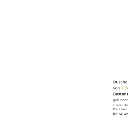
von
YC
Bester 
gefunden
zuletzt üb
Preis kann
Keine we