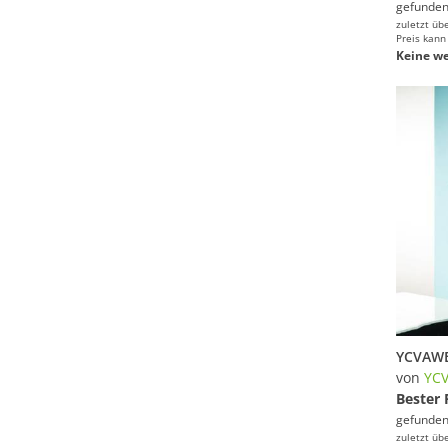
gefunden
zuletzt üb
Preis kann
Keine we
von
YC
Bester 
gefunden
zuletzt üb