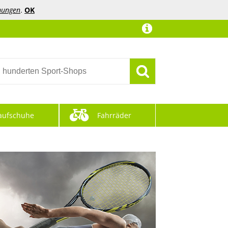
mungen
.
OK
aufschuhe
Fahrräder