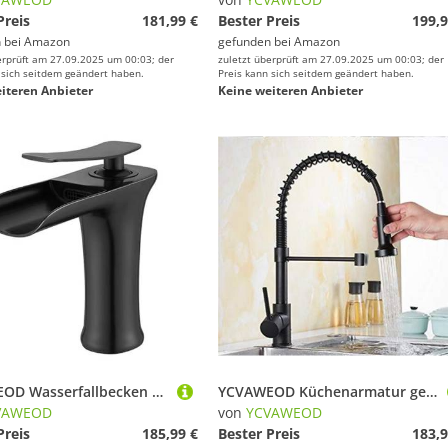
Preis
181,99 €
Bester Preis
199,9
 bei
Amazon
gefunden bei
Amazon
erprüft am 27.09.2025 um 00:03; der
zuletzt überprüft am 27.09.2025 um 00:03; der
 sich seitdem geändert haben.
Preis kann sich seitdem geändert haben.
iteren Anbieter
Keine weiteren Anbieter
YCVAWEOD Wasserfallbecken Wasserhahn Toilette Badezimmerschalter Becken Heißer und kaltes Wasserhahn, Platinum LWX
YCVAWEOD Küchenarmatur gebürstet Nickel ∕ Schwarzer Wasserhahn ausziehen Torneira rund umdrehen drehen Schwenk 2 Funktion Wasserauslassmischhahn mit Belüftungsdeck, Schwarz, Schwarz LWX
VAWEOD
von
YCVAWEOD
Preis
185,99 €
Bester Preis
183,9