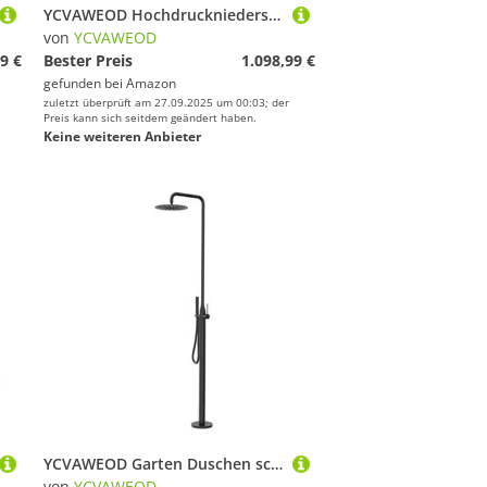
YCVAWEOD Hochdruckniederschlag Duschkopf Handheld Duschhead Kombination mit Verstellbarer Verlängerung Arm Wandmontage Duschhahn Set für Badezimmer Home Hotels und Schwimmbäder LWX
von
YCVAWEOD
9 €
Bester Preis
1.098,99 €
gefunden bei
Amazon
zuletzt überprüft am 27.09.2025 um 00:03; der
Preis kann sich seitdem geändert haben.
Keine weiteren Anbieter
YCVAWEOD Garten Duschen schwarzer Duschkopf im Freien und Schlauch Set Niederschlag Gartendusche für Hinterhof Pool Beach im Freien LWX
von
YCVAWEOD