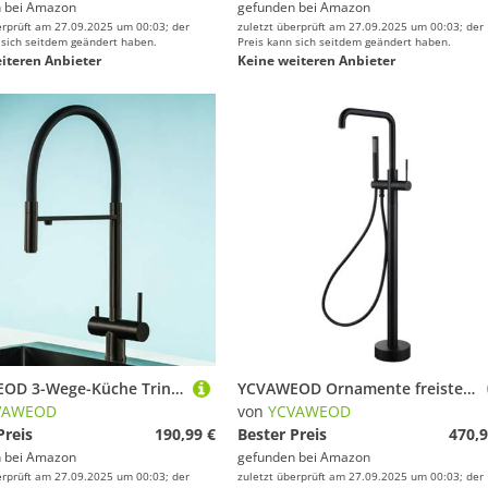
 bei
Amazon
gefunden bei
Amazon
erprüft am 27.09.2025 um 00:03; der
zuletzt überprüft am 27.09.2025 um 00:03; der
 sich seitdem geändert haben.
Preis kann sich seitdem geändert haben.
iteren Anbieter
Keine weiteren Anbieter
YCVAWEOD 3-Wege-Küche Trinken Wasserhähne Mischmischer Doppelgriff Edelstahlschwarz LWX
YCVAWEOD Ornamente freistehende Badewanne Wasserhahn, Bademontage EIN Griff Badewanne Wasserhahn mit Handdusche und Schwenkwanne Spout, LWX
VAWEOD
von
YCVAWEOD
Preis
190,99 €
Bester Preis
470,9
 bei
Amazon
gefunden bei
Amazon
erprüft am 27.09.2025 um 00:03; der
zuletzt überprüft am 27.09.2025 um 00:03; der