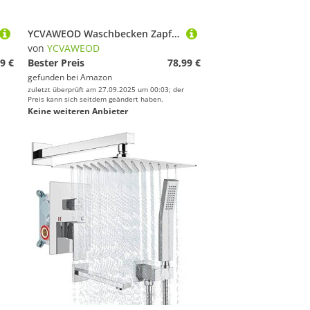
YCVAWEOD Waschbecken Zapfhähne für Badezimmerbecken Wasserfall 360 ° Drehung Wasserfall Küchenhahn Küche Küche mit langem Schwenkausgang, schwarz, 26 cm LWX
von
YCVAWEOD
9 €
Bester Preis
78,99 €
gefunden bei
Amazon
zuletzt überprüft am 27.09.2025 um 00:03; der
Preis kann sich seitdem geändert haben.
Keine weiteren Anbieter