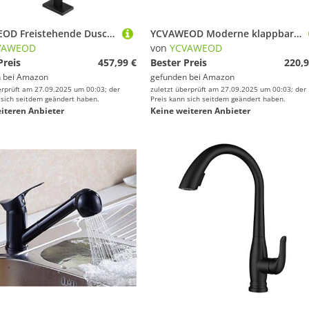
YCVAWEOD Freistehende Duschbad Schwarzer Wasserfall Bad Duschmischer Kabel rotierende Einzelhebelmischer Tap Duschkopf und Schlauchset für Badezecke LWX
YCVAWEOD Moderne klappbare Küchenarmatur-Wandhahnwand montiert Messing Tapt Pot Füllstoff Einkaltes Wasserhlocken Zwei Griffe 360 Drehen Sie im Wandte versteckt (gebürstet) LWX
VAWEOD
von
YCVAWEOD
Preis
457,99 €
Bester Preis
220,9
 bei
Amazon
gefunden bei
Amazon
erprüft am 27.09.2025 um 00:03; der
zuletzt überprüft am 27.09.2025 um 00:03; der
 sich seitdem geändert haben.
Preis kann sich seitdem geändert haben.
iteren Anbieter
Keine weiteren Anbieter