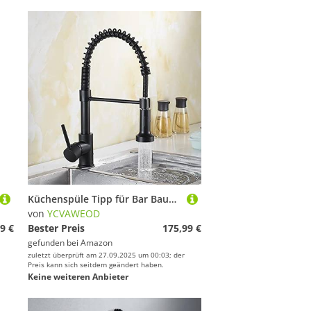
Küchenspüle Tipp für Bar Bauernhaus Werbung, Küchenspüle Heißer kaltes Wasserhahn, herausziehen Küchenarmatur, Schwarzmischer -Hahn, 360 -Grad -Rotationsstrom -Sprühdüse (Farbe: Gold) die neue LWX
von
YCVAWEOD
9 €
Bester Preis
175,99 €
gefunden bei
Amazon
zuletzt überprüft am 27.09.2025 um 00:03; der
Preis kann sich seitdem geändert haben.
Keine weiteren Anbieter