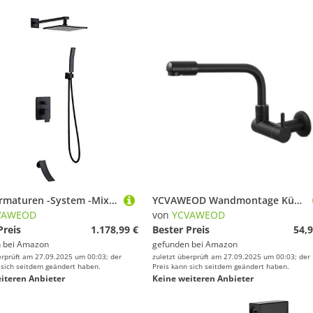
Duscharmaturen -System -Mixer -Set, Duschschlitz mit Wasserfall Wanne Ausstrich, Messing 3 Funktion Badezimmer Wasserhahn Dusche Niederschlag, Duschsystem Set mit Handdusche und Duschschlauchkit,
YCVAWEOD Wandmontage Küchenspüle Klopfen 360 ° Rotation kaltes Wasser auf Einzelhahn für Wäschespüle Badezimmer Becken Eingriff G1/2, Chrom, 28 cm LWX
VAWEOD
von
YCVAWEOD
Preis
1.178,99 €
Bester Preis
54,9
 bei
Amazon
gefunden bei
Amazon
erprüft am 27.09.2025 um 00:03; der
zuletzt überprüft am 27.09.2025 um 00:03; der
 sich seitdem geändert haben.
Preis kann sich seitdem geändert haben.
iteren Anbieter
Keine weiteren Anbieter