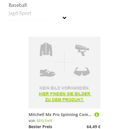
Baseball
Jagd-Sport
Sportausrüstung
Sportausstattung
Mitchell
Geschlecht
Preis
% Sale
Schwarz
Mitchell Mx Pro Spinning Combo Silber 2.13 m / 5-21 g
von
Mitchell
Bester Preis
64,49 €