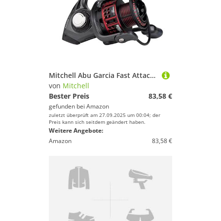
Mitchell Abu Garcia Fast Attack Combo, Angelruten- und Rollen-Kombination, Spinnkombinationen, Raubfischangeln, Hecht/Perch/Zander, Unisex, Schwarz, 2.10m, 5-21g
von
Mitchell
Bester Preis
83,58 €
gefunden bei
Amazon
zuletzt überprüft am 27.09.2025 um 00:04; der
Preis kann sich seitdem geändert haben.
Weitere Angebote:
Amazon
83,58 €