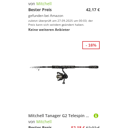
von
Mitchell
Bester Preis
42,17 €
gefunden bei
Amazon
zuletzt überprüft am 27.09.2025 um 00:03; der
Preis kann sich seitdem geändert haben.
Keine weiteren Anbieter
- 16%
Mitchell Tanager G2 Telespin Combo | Tragbares Teleskop-Spinnruten- und -Rollenset für das Süßwasserangeln | Leichtgängige | Anfänger und Fortgeschrittene | Schwarz, 2,10m mäßige Rute, 1000er-Rolle
von
Mitchell
Bester Preis
52,18 €
62,02 €