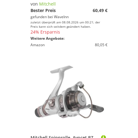
von
Mitchell
Bester Preis
60,49 €
gefunden bei
WaveInn
zuletzt überprüft am 08.08.2026 um 00:21; der
Preis kann sich seitdem geändert haben.
24% Ersparnis
Weitere Angebote:
Amazon
80,05 €
Mitchell Spinnrolle, Avocet RZ Rollen, Allrounder, Feeder, Bolognase, Süßwasser Meeresfische Angler, Barsch, Hecht, Zander, Schwarz, 5.2:1 Übersetzung, Robust & Leicht, 5+1 Lageranzahl, 4000