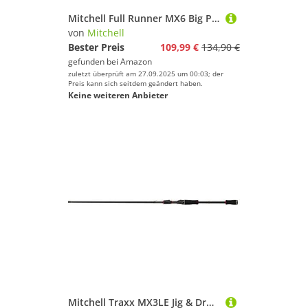
Mitchell Full Runner MX6 Big Pit Rolle – Freilaufrolle für Karpfen und Waller mit Baitrunner System, 5 Kugellagern und Holzkubelgriff
von
Mitchell
Bester Preis
109,99 €
134,90 €
gefunden bei
Amazon
zuletzt überprüft am 27.09.2025 um 00:03; der
Preis kann sich seitdem geändert haben.
Keine weiteren Anbieter
Mitchell Traxx MX3LE Jig & Dropshot Rod Schwarz 2,29 m