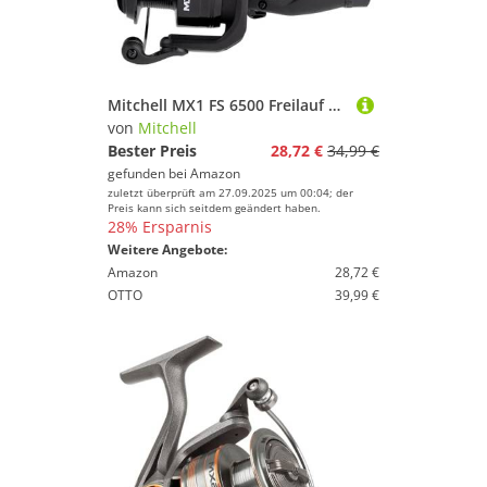
Mitchell MX1 FS 6500 Freilauf Angelrolle ohne Schnur - Spinnrolle und Freilaufrolle für Angler - Robuste, leichte Aluminiumkonstruktion - Anfängerfreundliche Karpfen Rolle, Hecht, Zander, Forelle uvm
von
Mitchell
Bester Preis
28,72 €
34,99 €
gefunden bei
Amazon
zuletzt überprüft am 27.09.2025 um 00:04; der
Preis kann sich seitdem geändert haben.
28% Ersparnis
Weitere Angebote:
Amazon
28,72 €
OTTO
39,99 €