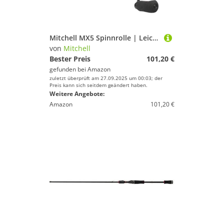
Mitchell MX5 Spinnrolle | Leichte Angelrolle mit Aluminiumrahmen | Spinnrolle für Süß- und Salzwasser zum Angeln mit Ködern und geflochtener Schnur | Schwarz, Rollengröße 3000HS
von
Mitchell
Bester Preis
101,20 €
gefunden bei
Amazon
zuletzt überprüft am 27.09.2025 um 00:03; der
Preis kann sich seitdem geändert haben.
Weitere Angebote:
Amazon
101,20 €