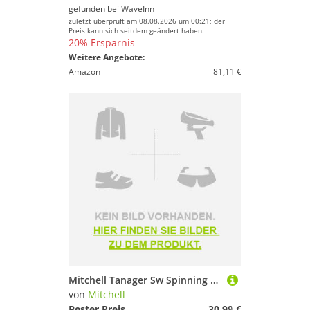
gefunden bei
WaveInn
zuletzt überprüft am 08.08.2026 um 00:21; der
Preis kann sich seitdem geändert haben.
20% Ersparnis
Weitere Angebote:
Amazon
81,11 €
Mitchell Tanager Sw Spinning Rod Weiß 2.72 m / 100-200 g
von
Mitchell
Bester Preis
30,99 €