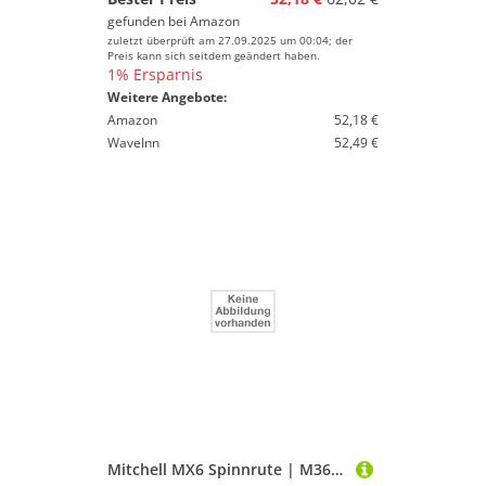
gefunden bei
Amazon
zuletzt überprüft am 27.09.2025 um 00:04; der
Preis kann sich seitdem geändert haben.
1% Ersparnis
Weitere Angebote:
Amazon
52,18 €
WaveInn
52,49 €
Mitchell MX6 Spinnrute | M36 Carbon Blank & Fuji Anti-Tangle-Ringe | Extra-schnelle Aktion | Eva-Griff | Süßwasser-Raubfischangeln auf Barsch, Zander & Hecht | 2,23 m, 5-21 g