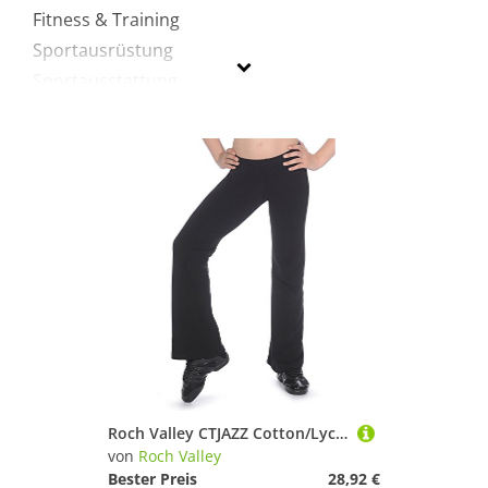
Fitness & Training
Sportausrüstung
Sportausstattung
Sportschuhe
Turnen & Gymnastik
Roch Valley
Geschlecht
Preis
% Sale
Schwarz
Roch Valley CTJAZZ Cotton/Lycra Boot Leg Jazz Pants 9-10 Jahre Schwarz
von
Roch Valley
Bester Preis
28,92 €