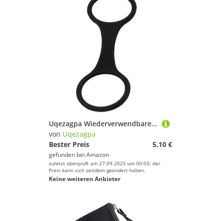
Uqezagpa Wiederverwendbarer Silikon-Schnorchel-Gürtelclip, schnell zu lösen, ergonomisch für sichere Befestigung im Wassersport, schnell installierbarer Clip
von
Uqezagpa
Bester Preis
5,10 €
gefunden bei
Amazon
zuletzt überprüft am 27.09.2025 um 00:03; der
Preis kann sich seitdem geändert haben.
Keine weiteren Anbieter