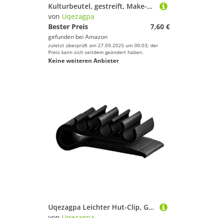
Kulturbeutel, gestreift, Make-up, Reisen, Kosmetik, ästhetische Aufbewahrung, schönes Pinseletui für Damen, Mädchen, gestreift, Reise-Kulturbeutel, Make-up, schöne Bürste, Schwarz , Mass Beauty
von
Uqezagpa
Bester Preis
7,60 €
gefunden bei
Amazon
zuletzt überprüft am 27.09.2025 um 00:03; der
Preis kann sich seitdem geändert haben.
Keine weiteren Anbieter
Uqezagpa Leichter Hut-Clip, Golf-Sitzhalter, tragbar, für Hüte, Krempe, Sportzubehör, fixiert auf Hutkrempe, Golfballkappen-Clip
von
Uqezagpa