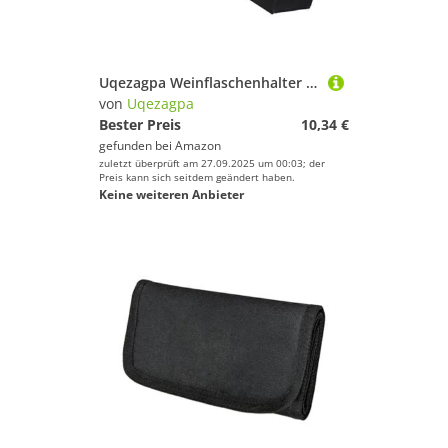
Uqezagpa Weinflaschenhalter aus Filz mit verstärktem Boden, 6 Fächer, Bier- und Champagnerträger für Partys, Feiern, Filz, Weinträger für Partys, 2 Stück, Schwarz , Einheitsgröße
von
Uqezagpa
Bester Preis
10,34 €
gefunden bei
Amazon
zuletzt überprüft am 27.09.2025 um 00:03; der
Preis kann sich seitdem geändert haben.
Keine weiteren Anbieter