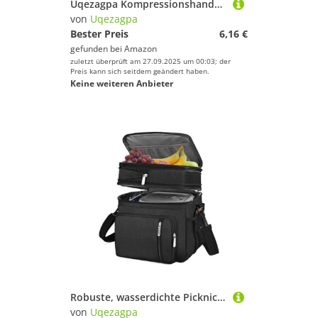
Uqezagpa Kompressionshandschuhe für Hand, Handgelenk, Daumen, fingerlos, Sport-Bandage, Kompression, Hand, Daumen, Fingerlose Sportbandage
von
Uqezagpa
Bester Preis
6,16 €
gefunden bei
Amazon
zuletzt überprüft am 27.09.2025 um 00:03; der
Preis kann sich seitdem geändert haben.
Keine weiteren Anbieter
Robuste, wasserdichte Picknick-Thermotasche, Doppelfutter, für Camping, Strandausflug, verstellbare Riemen, geräumige Kühler, Aufbewahrungsdesign, Familienpicknick-Kühler mit verstellbaren Riemen
von
Uqezagpa