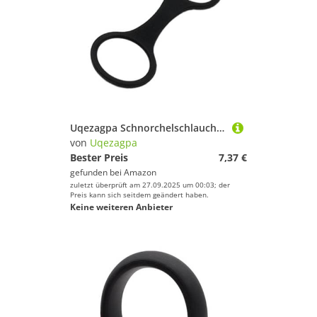
Uqezagpa Schnorchelschlauch-Verschluss, verstellbare Rotation, weiche Silikon-Halterung mit ovalen Schnorcheln, Schlauch und Riemen, ovale Schnorchel-Clip
von
Uqezagpa
Bester Preis
7,37 €
gefunden bei
Amazon
zuletzt überprüft am 27.09.2025 um 00:03; der
Preis kann sich seitdem geändert haben.
Keine weiteren Anbieter