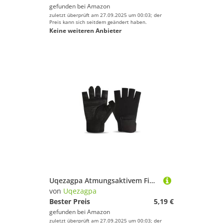
gefunden bei
Amazon
Laufen
zuletzt überprüft am 27.09.2025 um 00:03; der
Leichtathletik
Preis kann sich seitdem geändert haben.
Keine weiteren Anbieter
Radsport
Schwimmen
Segeln
Skateboarding
Ski
Snowboard
Sportausrüstung
Sportausstattung
Sportbekleidung
Sportschuhe
Surfen
Uqezagpa Atmungsaktivem Fingerlosen Fahrradhandschuh Nicht Slipe Wear Resistance Kurzes Training Freien Mit Halben Finger Verschleißfitnesshandschuhen Sport
Tauchen & Schnorcheln
von
Uqezagpa
Bester Preis
5,19 €
Tennis
gefunden bei
Amazon
Tischtennis
zuletzt überprüft am 27.09.2025 um 00:03; der