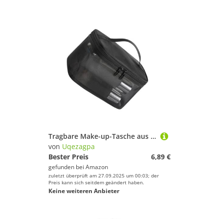
Tragbare Make-up-Tasche aus Netzstoff, offene Taschen, Nylon, Kosmetik-Organizer, für den täglichen Gebrauch, Fitnessstudio, Reisen, Hautpflege, Aufbewahrung, großes Fassungsvermögen, Schwarz , D
von
Uqezagpa
Bester Preis
6,89 €
gefunden bei
Amazon
zuletzt überprüft am 27.09.2025 um 00:03; der
Preis kann sich seitdem geändert haben.
Keine weiteren Anbieter