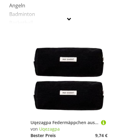
Angeln
Badminton
Basketball
Billard
Bootssport
Cricket
Eiskunstlauf
Feldhockey
Fitness & Training
Fußball
Golf
Inline-Skates & Rollschuhe
Jagd-Sport
Kampfsport
Uqezagpa Federmäppchen aus Cord für Kinder, Studenten, Erwachsene, großes Fassungsvermögen, Stiftebeutel, Reise-Kosmetiktasche, 2 Stück, Schwarz
Kanu-Sport
von
Uqezagpa
Klettern & Bouldern
Bester Preis
9,74 €