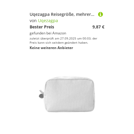
Uqezagpa Reisegröße, mehrere Währungs-Organizer mit 6 Fächern, reißfestes Oxford-Gewebe für Bargeld, Pässe, Karten, Urlaub, Geld-Management-Tasche
von
Uqezagpa
Bester Preis
9,87 €
gefunden bei
Amazon
zuletzt überprüft am 27.09.2025 um 00:03; der
Preis kann sich seitdem geändert haben.
Keine weiteren Anbieter