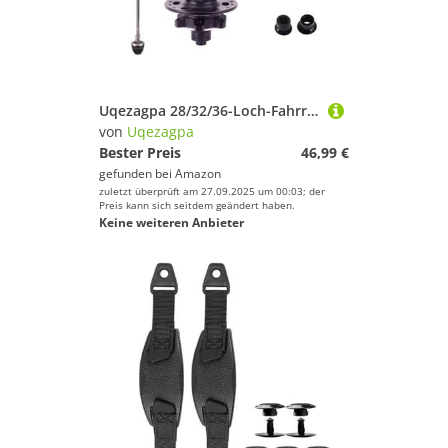
Uqezagpa 28/32/36-Loch-Fahrradbremse, Hinterradnabe, 135 mm, schnell lösbares Rad, für 8, 9, 10, 11, 12 Gänge, einfach zu bedienende Loch, Fahrrad-Scheibenbremse
von
Uqezagpa
Bester Preis
46,99 €
gefunden bei
Amazon
zuletzt überprüft am 27.09.2025 um 00:03; der
Preis kann sich seitdem geändert haben.
Keine weiteren Anbieter