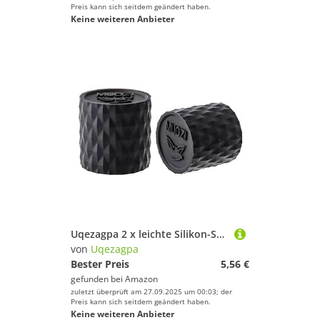
Preis kann sich seitdem geändert haben.
Wakeboarding
Keine weiteren Anbieter
Wakeskating
Yoga
Uqezagpa
Geschlecht
Preis
Schwarz
Uqezagpa 2 x leichte Silikon-Schutzabdeckung für Fahrradlenker, rutschfeste Endstopfen, Mountain-Kappen, Schutzgriffe
von
Uqezagpa
Bester Preis
5,56 €
gefunden bei
Amazon
zuletzt überprüft am 27.09.2025 um 00:03; der
Preis kann sich seitdem geändert haben.
Keine weiteren Anbieter