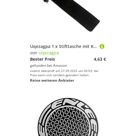
Uqezagpa 1 x Stifttasche mit Kordelzug, Samt, einfarbig, für Kugelschreiber, Schüler, Geschenke, Bleistiftbeutel, Schreibwaren-Organizer, Schwarz
von
Uqezagpa
Bester Preis
4,63 €
gefunden bei
Amazon
zuletzt überprüft am 27.09.2025 um 00:03; der
Preis kann sich seitdem geändert haben.
Keine weiteren Anbieter