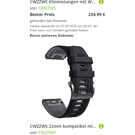
CWZZWS Klimmstangen mit Wand montiert horizontal
von
CWZZWS
Bester Preis
234,99 €
gefunden bei
Amazon
zuletzt überprüft am 27.09.2025 um 00:03; der
Preis kann sich seitdem geändert haben.
Keine weiteren Anbieter
CWZZWS 22mm kompatibel mit Fenix 8 Pro Watch Band für Fenix 6/Fenix 5/Fenix 5 Plus/Fenix 7/Forerunner 935/Forerunner 945/Ansatz S60/Quatix 5
von
CWZZWS