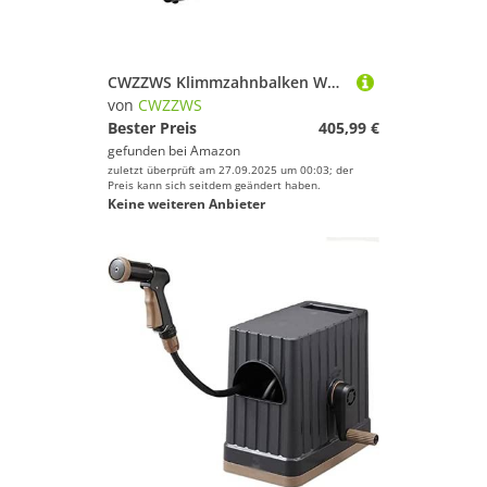
CWZZWS Klimmzahnbalken Wandmontierte Kinn-Up-Stange, Horizontalstangen und Parallelstangen mit Kreuzstrahlgang, geeignet für die Stützstange des Oberkörper-Krafttrainings, 119 cm, Laden 200 kg
von
CWZZWS
Bester Preis
405,99 €
gefunden bei
Amazon
zuletzt überprüft am 27.09.2025 um 00:03; der
Preis kann sich seitdem geändert haben.
Keine weiteren Anbieter