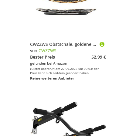
CWZZWS Obstschale, goldene Plattierung Keramikplatte Set, Modefeder Design Schmucktablett, Tablettenzubehör Dim Sum Fruchtplatte Küche Essgericht, grün, 14in (schwarz 14in)
von
CWZZWS
Bester Preis
52,99 €
gefunden bei
Amazon
zuletzt überprüft am 27.09.2025 um 00:03; der
Preis kann sich seitdem geändert haben.
Keine weiteren Anbieter