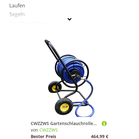
Laufen
Segeln
Sportausrüstung
Sportausstattung
Wandern
CWZZWS
Geschlecht
Preis
Schwarz
CWZZWS Gartenschlauchrollenwagen mit Rädern, Haushaltswasserleitungsregal, Außenbewässerung Haushaltsschlauchdüse Hochdruckschlauchrolle (+DN20 30 m Rohr)
von
CWZZWS
Bester Preis
464,99 €