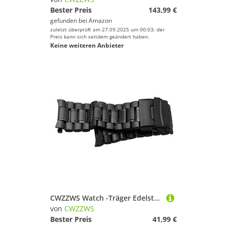
Bester Preis
143,99 €
gefunden bei
Amazon
zuletzt überprüft am 27.09.2025 um 00:03; der
Preis kann sich seitdem geändert haben.
Keine weiteren Anbieter
CWZZWS Watch -Träger Edelstahl Uhrenband 18mm 20 mm 22 mm 24 mm Gurt Armband Gebogene Ende Uhrengurt Doppelverriegelungs -Schnalle -Austausch Handgelenksgürtel #0000
von
CWZZWS
Bester Preis
41,99 €