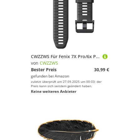
CWZZWS Für Fenix 7X Pro/6x Pro -Band für Fenix 6X -Gurt Fenix 7X Band 26mm Breite Fenix 5X Plus -Armband für Abstammung MK2i/Tactix Delta/Tactix 7 Pro/Tactix 7 Soft Silicon Uhrenbänder
von
CWZZWS
Bester Preis
30,99 €
gefunden bei
Amazon
zuletzt überprüft am 27.09.2025 um 00:03; der
Preis kann sich seitdem geändert haben.
Keine weiteren Anbieter