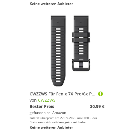
Keine weiteren Anbieter
CWZZWS Für Fenix 7X Pro/6x Pro -Band für Fenix 6X -Gurt Fenix 7X Band 26mm Breite Fenix 5X Plus -Armband für Abstammung MK2i/Tactix Delta/Tactix 7 Pro/Tactix 7 Soft Silicon Uhrenbänder
von
CWZZWS
Bester Preis
30,99 €
gefunden bei
Amazon
zuletzt überprüft am 27.09.2025 um 00:03; der
Preis kann sich seitdem geändert haben.
Keine weiteren Anbieter