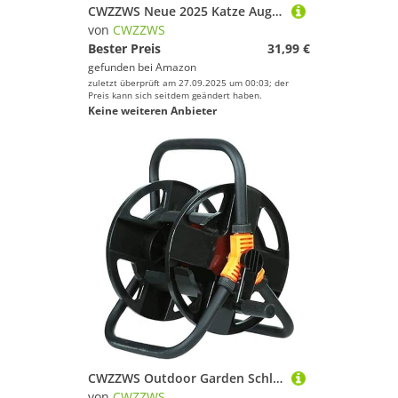
CWZZWS Neue 2025 Katze Augen Sonnenbrille glänzende Kristallsonnenbrille Weibliche Strassfarben
von
CWZZWS
Bester Preis
31,99 €
gefunden bei
Amazon
zuletzt überprüft am 27.09.2025 um 00:03; der
Preis kann sich seitdem geändert haben.
Keine weiteren Anbieter
CWZZWS Outdoor Garden Schlauch Rollengartenschlauch Rollenwagen ， Tragbarer Schlauchwagenrolle All-in-One Quick Storage Water Pipe Trolley besonders stabil, bequem im Garten und im Freien (schwarz,
von
CWZZWS