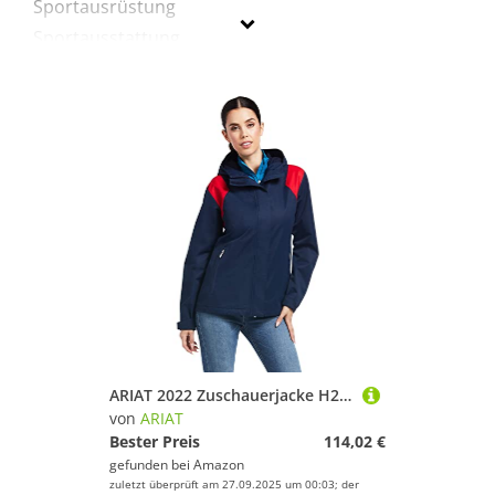
Sportausrüstung
Sportausstattung
Sportbekleidung
Sportschuhe
Wandern
Ariat
Geschlecht
Preis
% Sale
Schwarz
ARIAT 2022 Zuschauerjacke H20 Damen 10039216 - Team Womens Size - S
von
ARIAT
Bester Preis
114,02 €
gefunden bei
Amazon
zuletzt überprüft am 27.09.2025 um 00:03; der