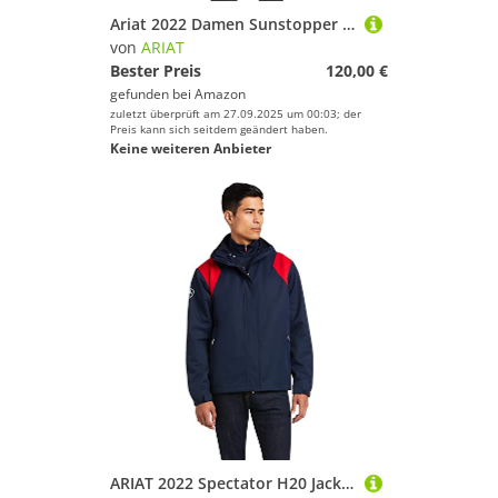
Ariat 2022 Damen Sunstopper 2.0 Baselayer Mit 1/4-Reißverschluss 10041189 - Schwarzer Busy-Pony-Print Womens Size - L
von
ARIAT
Bester Preis
120,00 €
gefunden bei
Amazon
zuletzt überprüft am 27.09.2025 um 00:03; der
Preis kann sich seitdem geändert haben.
Keine weiteren Anbieter
ARIAT 2022 Spectator H20 Jacke Für Herren 10039212 - Team Mens Size - XXL