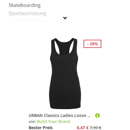
Skateboarding
Sportausrüstung
Sportbekleidung
Build Your Brand
- 18%
Geschlecht
Preis
% Sale
Schwarz
URBAN Classics Ladies Loose Tank BY020, Größe:XS;Farbe:Black
von
Build Your Brand
Bester Preis
6,47 €
7,90 €