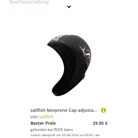
Sportausrüstung
Sportausstattung
Sportbekleidung
Tauchen & Schnorcheln
Wakeboarding
Wakeskating
sailfish
Geschlecht
Preis
% Sale
sailfish Neoprene Cap adjustable Badekappe
Schwarz
von
sailfish
Bester Preis
29,95 €
gefunden bei
ROSE bikes
zuletzt überprüft am 09.08.2026 um 00:41; der