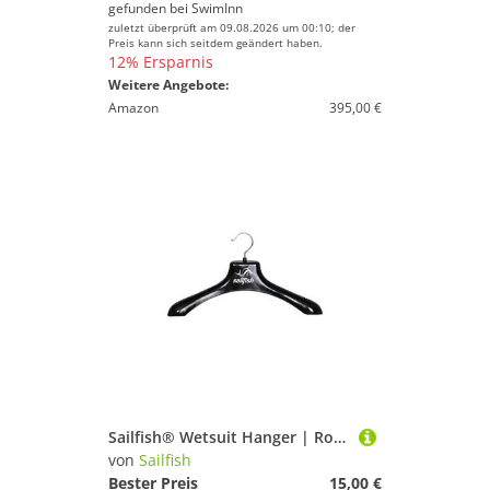
gefunden bei
SwimInn
zuletzt überprüft am 09.08.2026 um 00:10; der
Preis kann sich seitdem geändert haben.
12% Ersparnis
Weitere Angebote:
Amazon
395,00 €
Sailfish® Wetsuit Hanger | Robuster Anzugbügel für Neoprenanzüge | Trocknungsbügel für Wetsuits, Tri Suits & Schwimmausrüstung | Schnelltrocknend & formstabil | Neoprenbügel Triathlon & Wassersport
von
Sailfish
Bester Preis
15,00 €