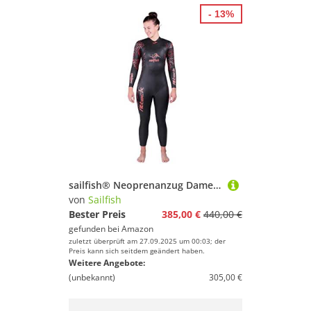
- 13%
sailfish® Neoprenanzug Damen Womens Attack 7 | FINA-zertifizierter Triathlon Wetsuit mit Speedflex & Zero Resistance Panel | Neoprenanzug mit Auftrieb & Flexibilität | Schwimmanzug für Triathlon
von
Sailfish
Bester Preis
385,00 €
440,00 €
gefunden bei
Amazon
zuletzt überprüft am 27.09.2025 um 00:03; der
Preis kann sich seitdem geändert haben.
Weitere Angebote:
(unbekannt)
305,00 €