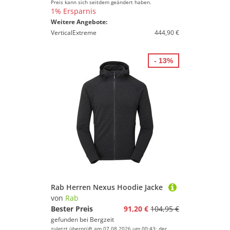
Preis kann sich seitdem geändert haben.
1% Ersparnis
Weitere Angebote:
VerticalExtreme
444,90 €
- 13%
Rab Herren Nexus Hoodie Jacke
von
Rab
Bester Preis
91,20 €
104,95 €
gefunden bei
Bergzeit
zuletzt überprüft am 07.08.2026 um 00:43; der