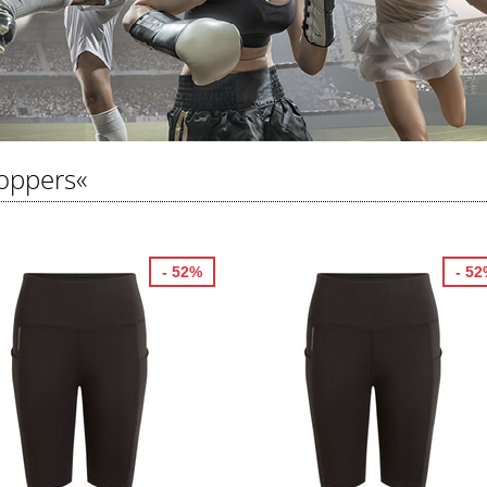
oppers«
- 52%
- 5