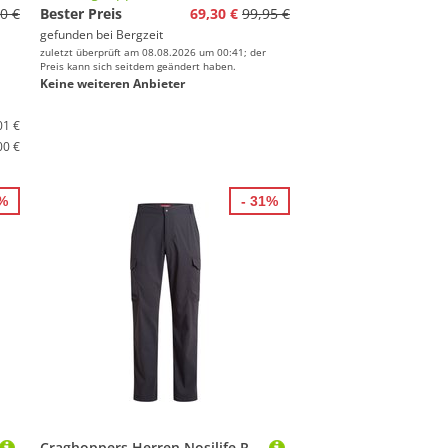
0 €
Bester Preis
69,30 €
99,95 €
gefunden bei
Bergzeit
zuletzt überprüft am 08.08.2026 um 00:41; der
Preis kann sich seitdem geändert haben.
Keine weiteren Anbieter
01 €
00 €
5%
- 31%
Craghoppers Herren Nosilife Rif Stretch Cargo Hose