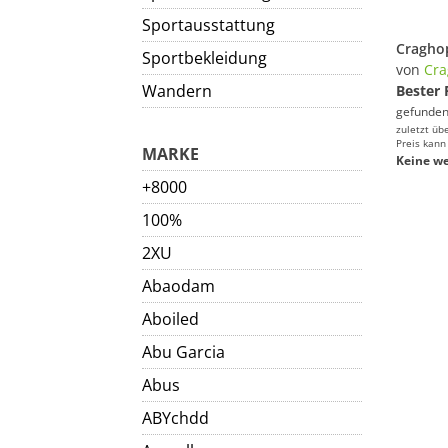
Sportausstattung
Sportbekleidung
von
Cra
Wandern
Bester 
gefunden
zuletzt üb
Preis kann
MARKE
Keine we
+8000
100%
2XU
Abaodam
Aboiled
Abu Garcia
Abus
ABYchdd