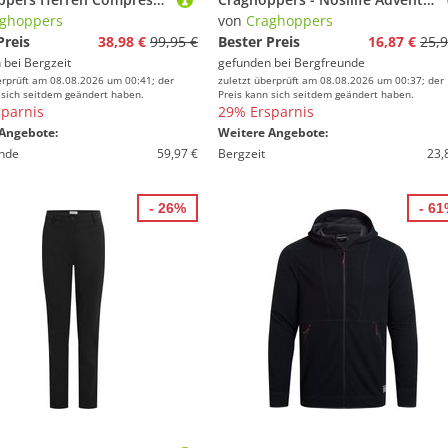
ghoppers
von
Craghoppers
Preis
38,98 €
99,95 €
Bester Preis
16,87 €
25,9
 bei
Bergzeit
gefunden bei
Bergfreunde
erprüft am 08.08.2026 um 00:41; der
zuletzt überprüft am 08.08.2026 um 00:37; der
 sich seitdem geändert haben.
Preis kann sich seitdem geändert haben.
parnis
29% Ersparnis
Angebote:
Weitere Angebote:
nde
59,97 €
Bergzeit
23,
- 26%
- 6