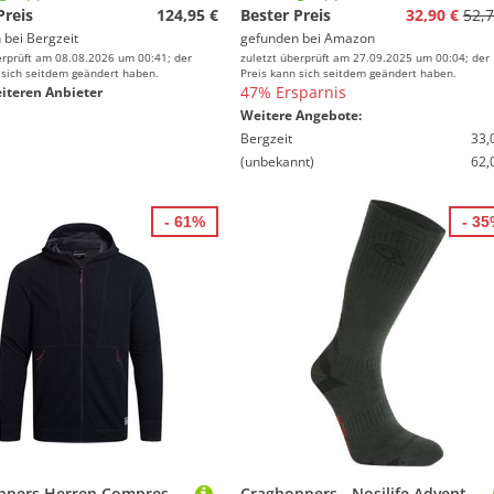
Preis
124,95 €
Bester Preis
32,90 €
52,7
 bei
Bergzeit
gefunden bei
Amazon
erprüft am 08.08.2026 um 00:41; der
zuletzt überprüft am 27.09.2025 um 00:04; der
 sich seitdem geändert haben.
Preis kann sich seitdem geändert haben.
47% Ersparnis
iteren Anbieter
Weitere Angebote:
Bergzeit
33,
(unbekannt)
62,
- 61%
- 3
Craghoppers Herren Compresslite Fleece Hoodie Jacke
Craghoppers - Nosilife Adventure Socken - Wandersocken Gr 36-38 schwarz