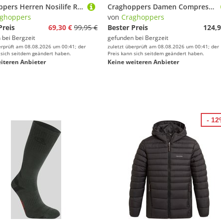
Craghoppers Herren Nosilife Rif Stretch Cargo Hose
Craghoppers Damen Compresslite IX Hoodie Jacke
ghoppers
von
Craghoppers
Preis
69,30 €
99,95 €
Bester Preis
124,9
 bei
Bergzeit
gefunden bei
Bergzeit
erprüft am 08.08.2026 um 00:41; der
zuletzt überprüft am 08.08.2026 um 00:41; der
 sich seitdem geändert haben.
Preis kann sich seitdem geändert haben.
iteren Anbieter
Keine weiteren Anbieter
- 1