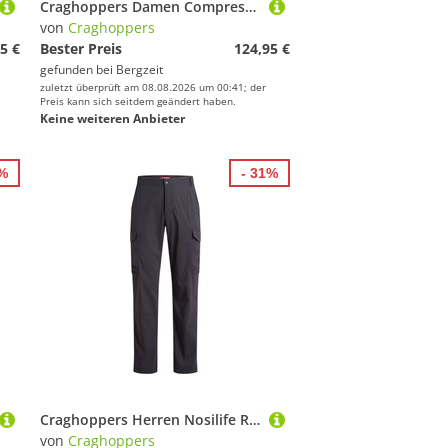
Craghoppers Damen Compresslite IX Hoodie Jacke
von
Craghoppers
5 €
Bester Preis
124,95 €
gefunden bei
Bergzeit
zuletzt überprüft am 08.08.2026 um 00:41; der
Preis kann sich seitdem geändert haben.
Keine weiteren Anbieter
8%
- 31%
Craghoppers Herren Nosilife Rif Stretch Cargo Hose
von
Craghoppers