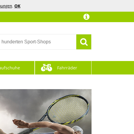
mungen
.
OK
aufschuhe
Fahrräder