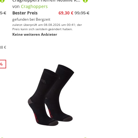
von
Craghoppers
5 €
Bester Preis
69,30 €
99,95 €
gefunden bei
Bergzeit
zuletzt überprüft am 08.08.2026 um 00:41; der
Preis kann sich seitdem geändert haben.
Keine weiteren Anbieter
88 €
1%