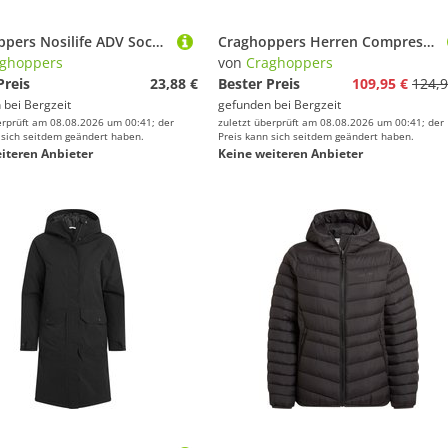
Craghoppers Nosilife ADV Socken
Craghoppers Herren Compresslite IX Hoodie Jacke
ghoppers
von
Craghoppers
Preis
23,88 €
Bester Preis
109,95 €
124,9
 bei
Bergzeit
gefunden bei
Bergzeit
erprüft am 08.08.2026 um 00:41; der
zuletzt überprüft am 08.08.2026 um 00:41; der
 sich seitdem geändert haben.
Preis kann sich seitdem geändert haben.
iteren Anbieter
Keine weiteren Anbieter