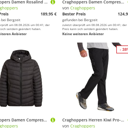
Craghoppers Damen Rosalind II Jacke
Craghoppers Damen Compresslite IX Hoodie Jacke
ghoppers
von
Craghoppers
Preis
189,95 €
Bester Preis
124,9
 bei
Bergzeit
gefunden bei
Bergzeit
erprüft am 08.08.2026 um 00:41; der
zuletzt überprüft am 08.08.2026 um 00:41; der
 sich seitdem geändert haben.
Preis kann sich seitdem geändert haben.
iteren Anbieter
Keine weiteren Anbieter
- 3
Craghoppers Damen Compresslite IX Hoodie Jacke
Craghoppers Herren Kiwi Pro-Hose Für Dehnbar Wanderhose, Schwarz, 42W EU
ghoppers
von
Craghoppers