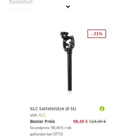
Basketball
Bootssport
Boxen
Fitness & Training
- 21%
Fußball
Handball
Inline-Skates & Rollschuhe
Jagd-Sport
Klettern & Bouldern
Laufen
Radsport
Reitsport
Segeln
XLC Sattelstütze (0 St)
Skateboarding
von
XLC
Sportausrüstung
Bester Preis
98,49 €
124,00 €
Grundpreis: 98,49 € / stk
Sportausstattung
gefunden bei
OTTO