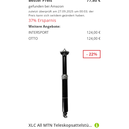
Bester Preis
77,80 €
gefunden bei
Amazon
zuletzt überprüft am 27.09.2025 um 00:03; der
Preis kann sich seitdem geändert haben.
37% Ersparnis
Weitere Angebote:
INTERSPORT
124,00 €
OTTO
124,00 €
- 22%
XLC All MTN Teleskopsattelstütze SP-T11 - Robuste Performance fürs Mountainbiken - Schwarz, 31,6 mm / 328 mm