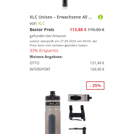
XLC Unisex – Erwachsene All MTN Teleskopsattelstütze SP-T05, Schwarz, 318 mm
von
XLC
Bester Preis
113,88 €
170,00 €
gefunden bei
Amazon
zuletzt überprüft am 27.09.2025 um 00:03; der
Preis kann sich seitdem geändert haben.
33% Ersparnis
Weitere Angebote:
OTTO
151,49 €
INTERSPORT
169,90 €
- 25%