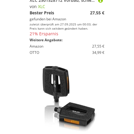
XLC 2501528712 Vorbau, schwarz, 10 x 3.1 x 3.1 cm
von
XLC
Bester Preis
27,55 €
gefunden bei
Amazon
zuletzt überprüft am 27.09.2025 um 00:03; der
Preis kann sich seitdem geändert haben.
21% Ersparnis
Weitere Angebote:
Amazon
27,55 €
OTTO
34,99 €