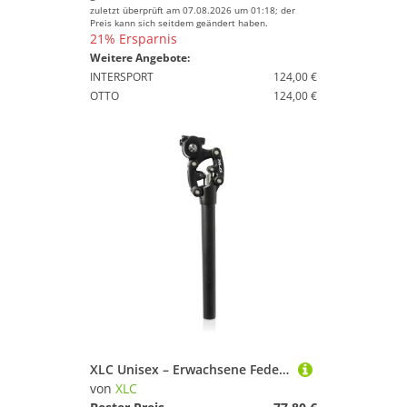
Sportbekleidung
zuletzt überprüft am 07.08.2026 um 01:18; der
Preis kann sich seitdem geändert haben.
Sportschuhe
21% Ersparnis
Tennis
Weitere Angebote:
INTERSPORT
124,00 €
Tischtennis
OTTO
124,00 €
Volleyball
XLC
Geschlecht
Preis
% Sale
Schwarz
XLC Unisex – Erwachsene Federsattelstütze SP-S11, Schwarz, 350 mm
von
XLC