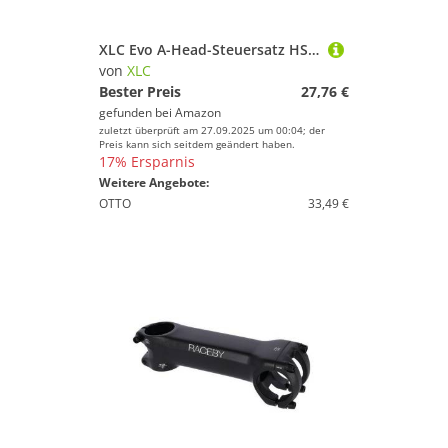
XLC Evo A-Head-Steuersatz HS-I15 Ø28,6/30/44mm, semi integriert
von
XLC
Bester Preis
27,76 €
gefunden bei
Amazon
zuletzt überprüft am 27.09.2025 um 00:04; der
Preis kann sich seitdem geändert haben.
17% Ersparnis
Weitere Angebote:
OTTO
33,49 €