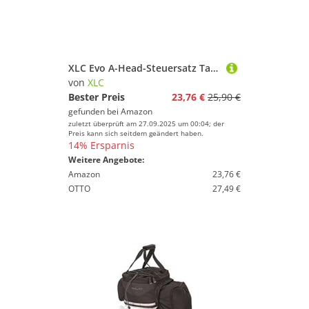
XLC Evo A-Head-Steuersatz Taper. HS-AI16 Ø28,6/40/44-55mm, semi integriert, Schwarz
von
XLC
Bester Preis
23,76 €
25,90 €
gefunden bei
Amazon
zuletzt überprüft am 27.09.2025 um 00:04; der
Preis kann sich seitdem geändert haben.
14% Ersparnis
Weitere Angebote:
Amazon
23,76 €
OTTO
27,49 €