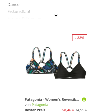
Dance
Eiskunstlauf
Fitness & Training
Golf
Jagd-Sport
- 22%
Klettern & Bouldern
Laufen
Radsport
Schwimmen
Segeln
Skateboarding
Ski
Snowboard
Sportausrüstung
Patagonia - Women's Reversible Seaglass Bay Top - Bikini-Top Gr XS schwarz
Sportausstattung
von
Patagonia
Sportbekleidung
Bester Preis
58,46 €
74,95 €