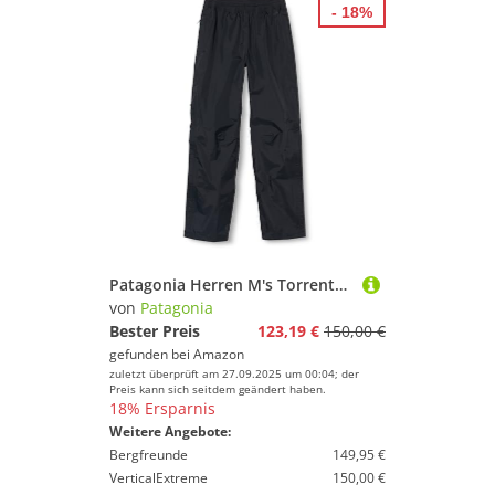
- 18%
Patagonia Herren M's Torrentshell 3l Pants-Reg Outerwear, schwarz, Small
von
Patagonia
Bester Preis
123,19 €
150,00 €
gefunden bei
Amazon
zuletzt überprüft am 27.09.2025 um 00:04; der
Preis kann sich seitdem geändert haben.
18% Ersparnis
Weitere Angebote:
Bergfreunde
149,95 €
VerticalExtreme
150,00 €