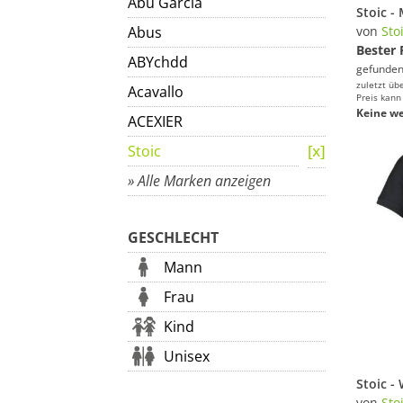
Abu Garcia
Abus
von
Sto
Bester 
ABYchdd
gefunden
zuletzt üb
Acavallo
Preis kann
Keine we
ACEXIER
Stoic
» Alle Marken anzeigen
GESCHLECHT
Mann
Frau
Kind
Unisex
von
Sto