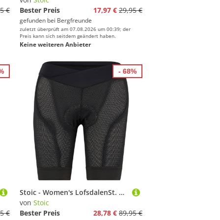
5 €
Bester Preis
17,97 €
29,95 €
gefunden bei
Bergfreunde
zuletzt überprüft am 07.08.2026 um 00:39; der
Preis kann sich seitdem geändert haben.
Keine weiteren Anbieter
7%
- 68%
Stoic - Women's LofsdalenSt. Bike Mesh Undershorts - Radunterhose Gr M schwarz
von
Stoic
5 €
Bester Preis
28,78 €
89,95 €