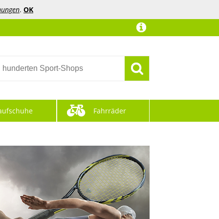
mungen
.
OK
aufschuhe
Fahrräder