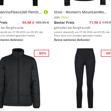
Stoic - MerinoFleece260 FlenSt. Zip Hoody - Merinohoodie Gr S schwarz
Stoic - Women's MountainWool60 JokkmokkSt. Hybrid Jacket - Isolationsjacke Gr XL schwarz
ic
von
Stoic
Preis
94,98 €
189,95 €
Bester Preis
71,98 €
179,9
 bei
Bergfreunde
gefunden bei
Bergfreunde
erprüft am 07.08.2026 um 00:39; der
zuletzt überprüft am 07.08.2026 um 00:39; der
 sich seitdem geändert haben.
Preis kann sich seitdem geändert haben.
iteren Anbieter
Keine weiteren Anbieter
- 80%
- 5