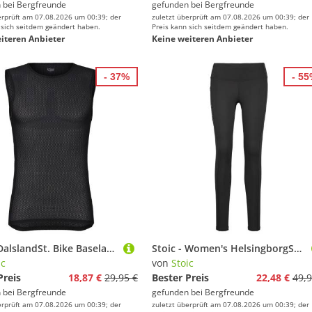
 bei
Bergfreunde
gefunden bei
Bergfreunde
erprüft am 07.08.2026 um 00:39; der
zuletzt überprüft am 07.08.2026 um 00:39; der
 sich seitdem geändert haben.
Preis kann sich seitdem geändert haben.
iteren Anbieter
Keine weiteren Anbieter
- 37%
- 5
Stoic - DalslandSt. Bike Baselayer - Radunterhemd Gr L schwarz
Stoic - Women's HelsingborgSt. II Performance Tights - Lauftights Gr M schwarz
ic
von
Stoic
Preis
18,87 €
29,95 €
Bester Preis
22,48 €
49,9
 bei
Bergfreunde
gefunden bei
Bergfreunde
erprüft am 07.08.2026 um 00:39; der
zuletzt überprüft am 07.08.2026 um 00:39; der