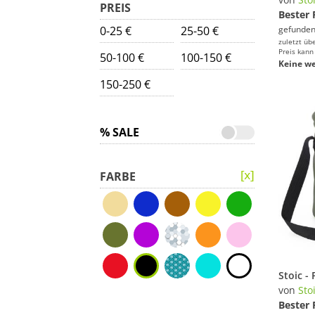
PREIS
Bester 
0-25 €
25-50 €
gefunden
zuletzt üb
Preis kann
50-100 €
100-150 €
Keine we
150-250 €
% SALE
FARBE
von
Sto
Bester 