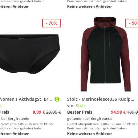
 sich seitdem geändert haben.
Preis kann sich seitdem geändert haben.
iteren Anbieter
Keine weiteren Anbieter
- 70%
- 5
Stoic - Women's AktivdagSt. Brief 2-Pack - Kunstfaserunterwäsche Gr L/XL schwarz
Stoic - MerinoFleece335 KuolpaSt. II Zip Hoody - Merinohoodie Gr 3XL schwarz
ic
von
Stoic
Preis
8,99 €
29,95 €
Bester Preis
94,98 €
189,9
 bei
Bergfreunde
gefunden bei
Bergfreunde
erprüft am 07.08.2026 um 00:39; der
zuletzt überprüft am 07.08.2026 um 00:39; der
 sich seitdem geändert haben.
Preis kann sich seitdem geändert haben.
iteren Anbieter
Keine weiteren Anbieter