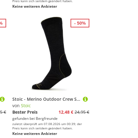
Preis kann sich seitdem geändert haben.
Keine weiteren Anbieter
0%
- 50%
Stoic - Merino Outdoor Crew Socks Tech - Wandersocken Gr 36-38 schwarz
von
Stoic
5 €
Bester Preis
12,48 €
24,95 €
gefunden bei
Bergfreunde
zuletzt überprüft am 07.08.2026 um 00:39; der
Preis kann sich seitdem geändert haben.
Keine weiteren Anbieter