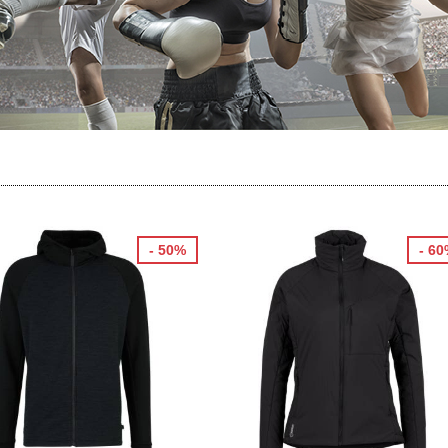
- 50%
- 6