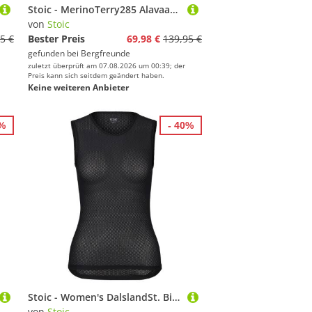
Stoic - MerinoTerry285 AlavaaraSt. Pants - Trainingshose Gr L schwarz
von
Stoic
5 €
Bester Preis
69,98 €
139,95 €
gefunden bei
Bergfreunde
zuletzt überprüft am 07.08.2026 um 00:39; der
Preis kann sich seitdem geändert haben.
Keine weiteren Anbieter
5%
- 40%
Stoic - Women's DalslandSt. Bike Baselayer - Kunstfaserunterwäsche Gr XL schwarz
von
Stoic