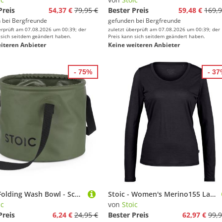
Preis
54,37 €
79,95 €
Bester Preis
59,48 €
169,9
 bei
Bergfreunde
gefunden bei
Bergfreunde
erprüft am 07.08.2026 um 00:39; der
zuletzt überprüft am 07.08.2026 um 00:39; der
 sich seitdem geändert haben.
Preis kann sich seitdem geändert haben.
iteren Anbieter
Keine weiteren Anbieter
- 75%
- 3
Stoic - Folding Wash Bowl - Schüssel Gr XL schwarz
Stoic - Women's Merino155 LaholmSt. L/S - Merinolongsleeve Gr XS schwarz
ic
von
Stoic
Preis
6,24 €
24,95 €
Bester Preis
62,97 €
99,9