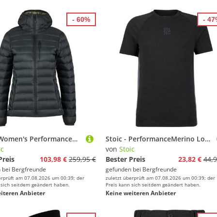
- 60%
- 4
Stoic - Women's PerformanceDown SalmiSt. Jacket with Hood - Daunenjacke Gr L schwarz
Stoic - PerformanceMerino LofsdalenSt. MTB S/S - Radtrikot Gr L schwarz
ic
von
Stoic
Preis
103,98 €
259,95 €
Bester Preis
23,82 €
44,9
 bei
Bergfreunde
gefunden bei
Bergfreunde
erprüft am 07.08.2026 um 00:39; der
zuletzt überprüft am 07.08.2026 um 00:39; der
 sich seitdem geändert haben.
Preis kann sich seitdem geändert haben.
iteren Anbieter
Keine weiteren Anbieter