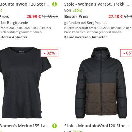
Stoic - MountainWool120 StorboSt. Jacket - Kunstfaserjacke Gr 3XL schwarz
Stoic - Women's VaraSt. Trekking Tights - Leggings Gr 3XL schwarz
ic
von
Stoic
Preis
25,99 €
129,95 €
Bester Preis
27,48 €
54,9
 bei
Bergfreunde
gefunden bei
Bergfreunde
erprüft am 07.08.2026 um 00:39; der
zuletzt überprüft am 07.08.2026 um 00:39; der
 sich seitdem geändert haben.
Preis kann sich seitdem geändert haben.
iteren Anbieter
Keine weiteren Anbieter
- 32%
- 6
Stoic - Women's Merino155 LaholmSt. Loose Shirt - Merinoshirt Gr 4XL schwarz
Stoic - MountainWool120 StorboSt. II Hoody - Isolationsjacke Gr XL schwarz
ic
von
Stoic