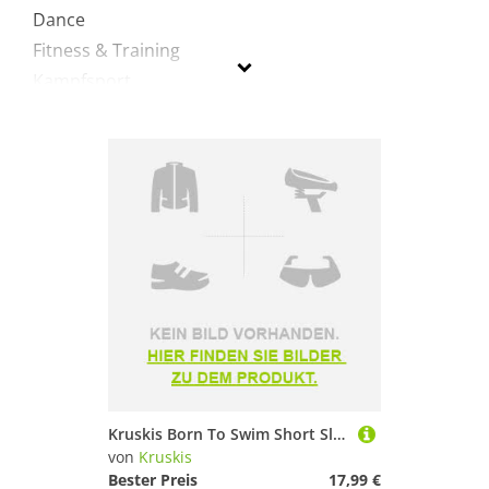
Dance
Fitness & Training
Kampfsport
Laufen
Radsport
Sportausrüstung
Sportausstattung
Surfen
Tennis
kruskis
Geschlecht
Preis
Kruskis Born To Swim Short Sleeve T-shirt Schwarz 2XL Mann
von
Kruskis
Schwarz
Bester Preis
17,99 €