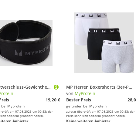
MP Klettverschluss-Gewichthebergürtel - Schwarz - L
MP Herren Boxershorts (3er-Packung) – Schwarz/Weiß/Grau - XS
rotein
von
MyProtein
Preis
19,20 €
Bester Preis
28,0
 bei
Myprotein
gefunden bei
Myprotein
erprüft am 07.08.2026 um 00:53; der
zuletzt überprüft am 07.08.2026 um 00:53; der
 sich seitdem geändert haben.
Preis kann sich seitdem geändert haben.
iteren Anbieter
Keine weiteren Anbieter