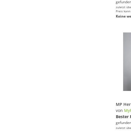
gefunden
zuletzt üb
Preis kann
Keine we
von
MyP
Bester 
gefunden
zuletzt üb