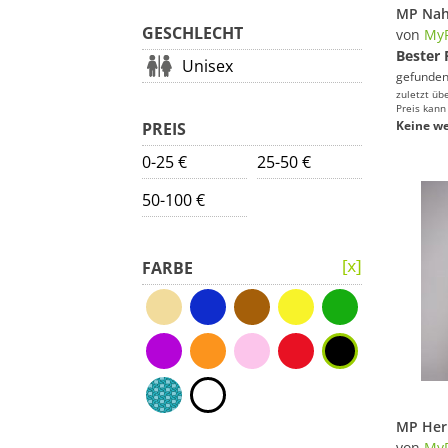
GESCHLECHT
von
MyP
Bester 
Unisex
gefunden
zuletzt üb
Preis kann
Keine we
PREIS
0-25 €
25-50 €
50-100 €
FARBE
von
MyP