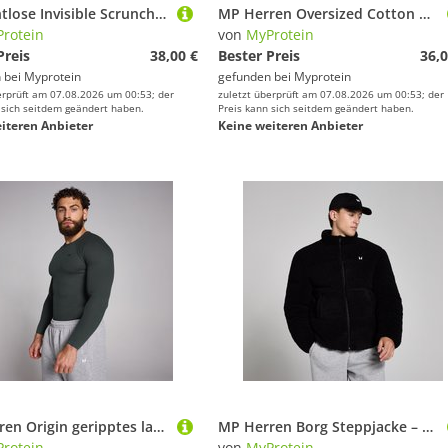
MP Nahtlose Invisible Scrunch Leggings für Damen – Vintage-Schwarz - XXL
MP Herren Oversized Cotton Modal T-Shirt - Vintage-Schwarz - S
rotein
von
MyProtein
Preis
38,00 €
Bester Preis
36,0
 bei
Myprotein
gefunden bei
Myprotein
erprüft am 07.08.2026 um 00:53; der
zuletzt überprüft am 07.08.2026 um 00:53; der
 sich seitdem geändert haben.
Preis kann sich seitdem geändert haben.
iteren Anbieter
Keine weiteren Anbieter
MP Herren Origin geripptes langärmeliges Shirt in Muskelpassform – Verwaschenes Schwarz - XS
MP Herren Borg Steppjacke – Schwarz - M
rotein
von
MyProtein