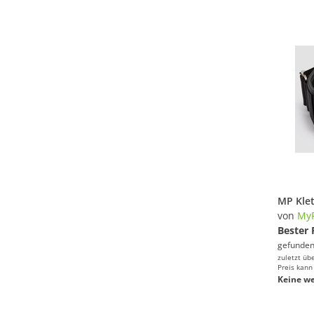
von
MyP
Bester 
gefunden
zuletzt üb
Preis kann
Keine we