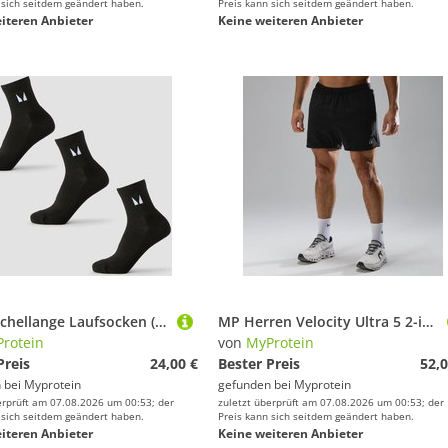
 sich seitdem geändert haben.
Preis kann sich seitdem geändert haben.
iteren Anbieter
Keine weiteren Anbieter
MP knöchellange Laufsocken (3er-Pack) – Schwarz - UK 12-14
MP Herren Velocity Ultra 5 2-in-1 Mesh Shorts - Schwarz - XS
rotein
von
MyProtein
Preis
24,00 €
Bester Preis
52,0
 bei
Myprotein
gefunden bei
Myprotein
erprüft am 07.08.2026 um 00:53; der
zuletzt überprüft am 07.08.2026 um 00:53; der
 sich seitdem geändert haben.
Preis kann sich seitdem geändert haben.
iteren Anbieter
Keine weiteren Anbieter