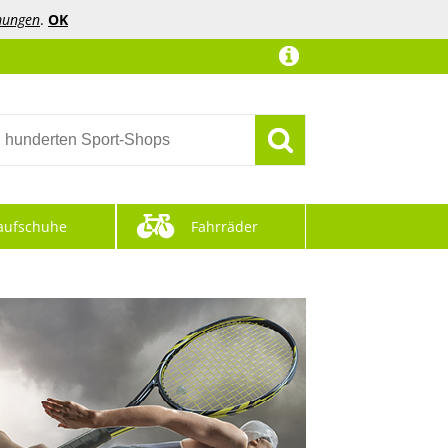
mungen
.
OK
aufschuhe
Fahrräder