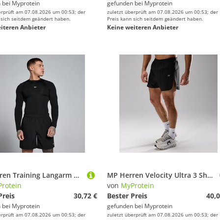
 bei
Myprotein
gefunden bei
Myprotein
erprüft am 07.08.2026 um 00:53; der
zuletzt überprüft am 07.08.2026 um 00:53; der
 sich seitdem geändert haben.
Preis kann sich seitdem geändert haben.
iteren Anbieter
Keine weiteren Anbieter
MP Herren Training Langarm Baselayer - Schwarz - M
MP Herren Velocity Ultra 3 Shorts - Schwarz - M
rotein
von
MyProtein
Preis
30,72 €
Bester Preis
40,0
 bei
Myprotein
gefunden bei
Myprotein
erprüft am 07.08.2026 um 00:53; der
zuletzt überprüft am 07.08.2026 um 00:53; der