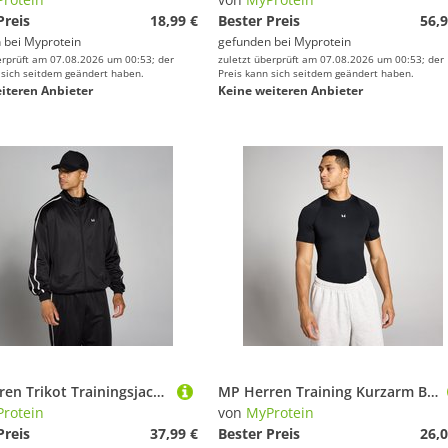
Preis
18,99 €
Bester Preis
56,9
 bei
Myprotein
gefunden bei
Myprotein
erprüft am 07.08.2026 um 00:53; der
zuletzt überprüft am 07.08.2026 um 00:53; der
 sich seitdem geändert haben.
Preis kann sich seitdem geändert haben.
iteren Anbieter
Keine weiteren Anbieter
MP Herren Trikot Trainingsjacke – Schwarz - M
MP Herren Training Kurzarm Baselayer - Schwarz - S
rotein
von
MyProtein
Preis
37,99 €
Bester Preis
26,0