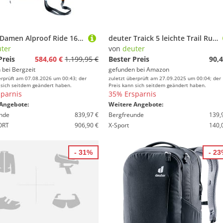
Deuter Damen Alproof Ride 16 SL Lawinenrucksack
deuter Traick 5 leichte Trail Running Weste
ter
von
deuter
Preis
584,60 €
1.199,95 €
Bester Preis
90,4
 bei
Bergzeit
gefunden bei
Amazon
erprüft am 07.08.2026 um 00:43; der
zuletzt überprüft am 27.09.2025 um 00:04; der
 sich seitdem geändert haben.
Preis kann sich seitdem geändert haben.
parnis
35% Ersparnis
Angebote:
Weitere Angebote:
nde
839,97 €
Bergfreunde
139,
ORT
906,90 €
X-Sport
140,
- 31%
- 2