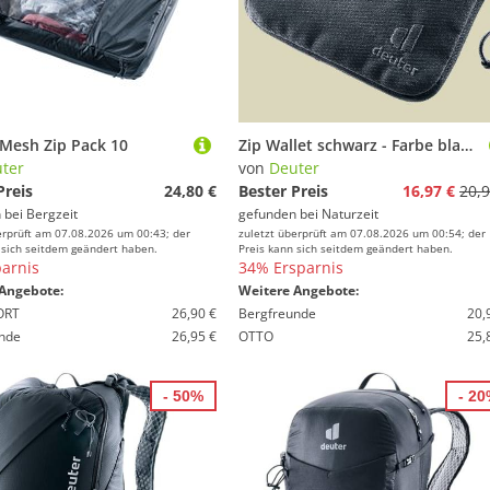
Mesh Zip Pack 10
Zip Wallet schwarz - Farbe black-desert
ter
von
Deuter
Preis
24,80 €
Bester Preis
16,97 €
20,9
 bei
Bergzeit
gefunden bei
Naturzeit
erprüft am 07.08.2026 um 00:43; der
zuletzt überprüft am 07.08.2026 um 00:54; der
 sich seitdem geändert haben.
Preis kann sich seitdem geändert haben.
arnis
34% Ersparnis
Angebote:
Weitere Angebote:
ORT
26,90 €
Bergfreunde
20,
nde
26,95 €
OTTO
25,
- 50%
- 2