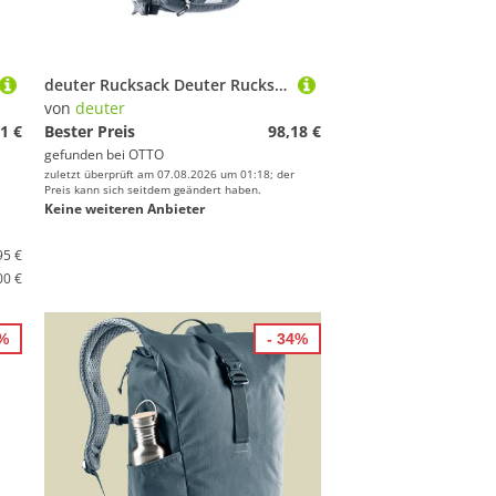
deuter Rucksack Deuter Rucksack Bike I 14 3202021
von
deuter
1 €
Bester Preis
98,18 €
gefunden bei
OTTO
zuletzt überprüft am 07.08.2026 um 01:18; der
Preis kann sich seitdem geändert haben.
Keine weiteren Anbieter
95 €
00 €
3%
- 34%