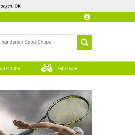
mungen
.
OK
aufschuhe
Fahrräder