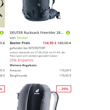
DEUTER Rucksack Freerider 28 SL
von
Deuter
5 €
Bester Preis
134,90 €
180,00 €
gefunden bei
INTERSPORT
zuletzt überprüft am 07.08.2026 um 01:04; der
Preis kann sich seitdem geändert haben.
25% Ersparnis
Weitere Angebote:
95 €
Amazon
174,69 €
88 €
Bergfreunde
179,95 €
0%
- 25%