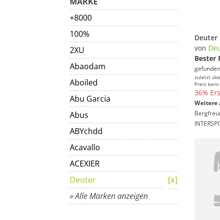
MARKE
+8000
100%
von
Deu
2XU
Bester 
Abaodam
gefunden
zuletzt üb
Aboiled
Preis kann
36% Ers
Abu Garcia
Weitere 
Bergfreu
Abus
INTERSP
ABYchdd
Acavallo
ACEXIER
Deuter
» Alle Marken anzeigen