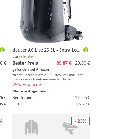
deuter AC Lite 25 EL - Extra Long Wanderrucksack (Modell 2024)
von
deuter
0 €
Bester Preis
89,87 €
120,00 €
gefunden bei
Amazon
zuletzt überprüft am 27.09.2025 um 00:04; der
Preis kann sich seitdem geändert haben.
25% Ersparnis
Weitere Angebote:
76 €
Bergfreunde
119,95 €
95 €
OTTO
119,97 €
7%
- 23%