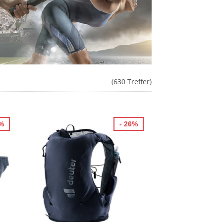
(630 Treffer)
8%
- 26%