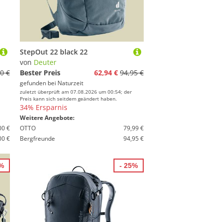
StepOut 22 black 22
von
Deuter
0 €
Bester Preis
62,94 €
94,95 €
gefunden bei
Naturzeit
zuletzt überprüft am 07.08.2026 um 00:54; der
Preis kann sich seitdem geändert haben.
34% Ersparnis
Weitere Angebote:
00 €
OTTO
79,99 €
00 €
Bergfreunde
94,95 €
9%
- 25%