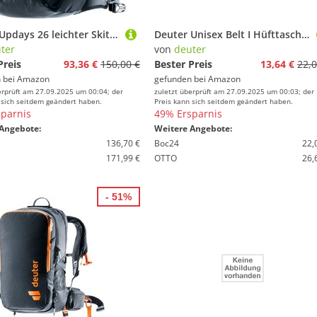
deuter Updays 26 leichter Skitouren Rucksack
Deuter Unisex Belt I Hüfttasche, Schwarz, 1 5 L EU
ter
von
deuter
Preis
93,36 €
150,00 €
Bester Preis
13,64 €
22,0
 bei
Amazon
gefunden bei
Amazon
erprüft am 27.09.2025 um 00:04; der
zuletzt überprüft am 27.09.2025 um 00:03; der
 sich seitdem geändert haben.
Preis kann sich seitdem geändert haben.
parnis
49% Ersparnis
Angebote:
Weitere Angebote:
136,70 €
Boc24
22,
171,99 €
OTTO
26,
- 51%