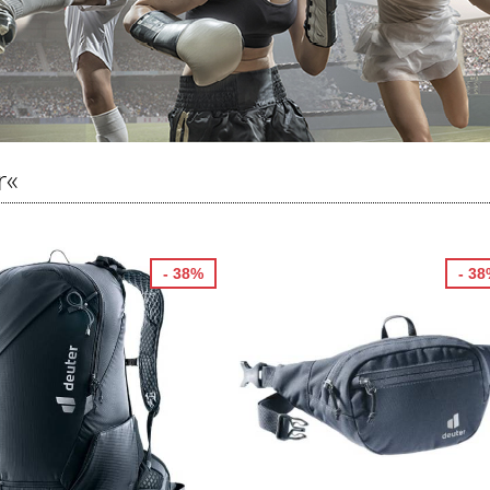
r«
- 38%
- 3