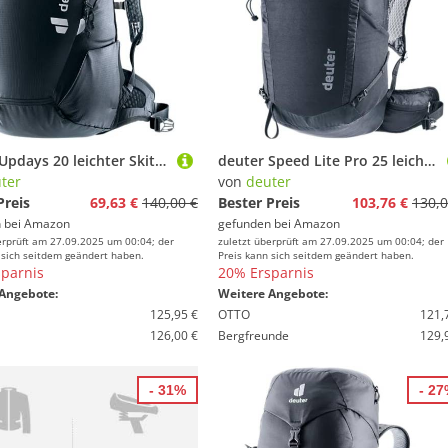
deuter Updays 20 leichter Skitouren Rucksack
deuter Speed Lite Pro 25 leichter Wanderrucksack
ter
von
deuter
Preis
69,63 €
140,00 €
Bester Preis
103,76 €
130,0
 bei
Amazon
gefunden bei
Amazon
erprüft am 27.09.2025 um 00:04; der
zuletzt überprüft am 27.09.2025 um 00:04; der
 sich seitdem geändert haben.
Preis kann sich seitdem geändert haben.
parnis
20% Ersparnis
Angebote:
Weitere Angebote:
125,95 €
OTTO
121,
126,00 €
Bergfreunde
129,
- 31%
- 2