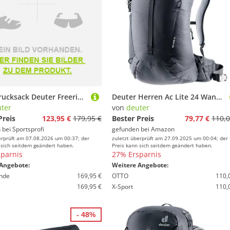
Tourenrucksack Deuter Freerider 22 SL 2025/26
Deuter Herren Ac Lite 24 Wanderrucksack, Schwarz, 24 Lang
ter
von
deuter
Preis
123,95 €
179,95 €
Bester Preis
79,77 €
110,0
 bei
Sportsprofi
gefunden bei
Amazon
erprüft am 07.08.2026 um 00:37; der
zuletzt überprüft am 27.09.2025 um 00:04; der
 sich seitdem geändert haben.
Preis kann sich seitdem geändert haben.
parnis
27% Ersparnis
Angebote:
Weitere Angebote:
nde
169,95 €
OTTO
110,
169,95 €
X-Sport
110,
- 48%