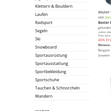
Klettern & Bouldern
Laufen
von
deu
Radsport
Bester 
gefunden
Segeln
zuletzt üb
Preis kann
Ski
46% Ers
Weitere 
Snowboard
Bergzeit
Sportausrüstung
SnowInn
Sportausstattung
Sportbekleidung
Sportschuhe
Tauchen & Schnorcheln
Wandern