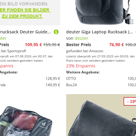
Wanderrucksack Deuter Guide Lite 22 SL 2026
deuter Giga Laptop Rucksack (28 L)
ter
von
deuter
Preis
109,95 €
159,95 €
Bester Preis
76,90 €
100,0
 bei
Sportsprofi
gefunden bei
Amazon
erprüft am 07.08.2026 um 00:37; der
zuletzt überprüft am 27.09.2025 um 00:03; der
 sich seitdem geändert haben.
Preis kann sich seitdem geändert haben.
parnis
23% Ersparnis
Angebote:
Weitere Angebote:
128,95 €
OTTO
100,
nde
149,95 €
Boc24
100,
- 1