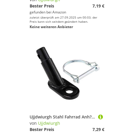
Bester Preis
7,19 €
gefunden bei
Amazon
zuletzt überprüft am 27.09.2025 um 00:03; der
Preis kann sich seitdem geändert haben.
Keine weiteren Anbieter
Ujjdwiurgh Stahl Fahrrad Anh?nger Kupplung Anhang Ellbogen Fahrrad Anh?nger Anh?ngerkupplung Adaptor Fahrrad Zubeh?r f¨¹r Fahrrad Anh?nger
von
Ujjdwiurgh
Bester Preis
7,29 €