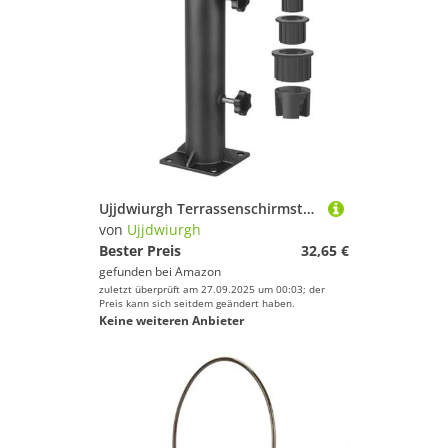
Ujjdwiurgh Terrassenschirmst?nder Durchmesser Schirmst?nder Rohrhalterung Deckmontage Schirmhalter f¨¹r Den Au?enbereich Garten Hinterhof Langlebig
von
Ujjdwiurgh
Bester Preis
32,65 €
gefunden bei
Amazon
zuletzt überprüft am 27.09.2025 um 00:03; der
Preis kann sich seitdem geändert haben.
Keine weiteren Anbieter