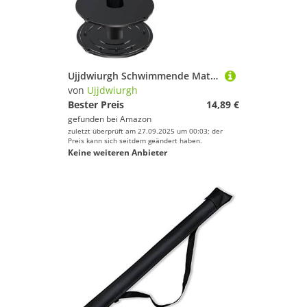
Ujjdwiurgh Schwimmende Matte Tether Floating Water Matte Tether Kits f¨¹r Alle Schaumstoffwasserpolster Tragbare Schwimmende Matte Grommet Kit, Schwimmende Matten
von
Ujjdwiurgh
Bester Preis
14,89 €
gefunden bei
Amazon
zuletzt überprüft am 27.09.2025 um 00:03; der
Preis kann sich seitdem geändert haben.
Keine weiteren Anbieter