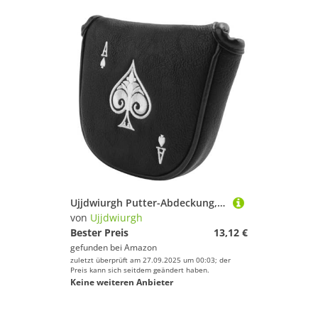
Ujjdwiurgh Putter-Abdeckung, SCHL?gerkopfbedeckung, Mallet-Putter-Kopfbedeckung, Magnetische SCHL?ger-Schutzh¨¹lle, Geschenk f¨¹r M?nnliche Golfer
von
Ujjdwiurgh
Bester Preis
13,12 €
gefunden bei
Amazon
zuletzt überprüft am 27.09.2025 um 00:03; der
Preis kann sich seitdem geändert haben.
Keine weiteren Anbieter