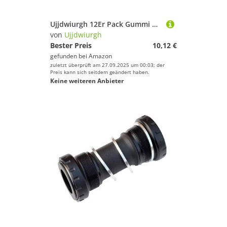
Ujjdwiurgh 12Er Pack Gummi Wanderst? Tipps STO?d?mpfende Wanderst? Schutz f¨¹r Wanderst?
von
Ujjdwiurgh
Bester Preis
10,12 €
gefunden bei
Amazon
zuletzt überprüft am 27.09.2025 um 00:03; der
Preis kann sich seitdem geändert haben.
Keine weiteren Anbieter