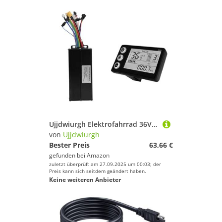
Ujjdwiurgh Elektrofahrrad 36V 48V 52V 40A 3 Modell Sinus-Controller S866 LCD-Display f¨¹r 1500W 2000W E-Bike Einfach zu Bedienen
von
Ujjdwiurgh
Bester Preis
63,66 €
gefunden bei
Amazon
zuletzt überprüft am 27.09.2025 um 00:03; der
Preis kann sich seitdem geändert haben.
Keine weiteren Anbieter