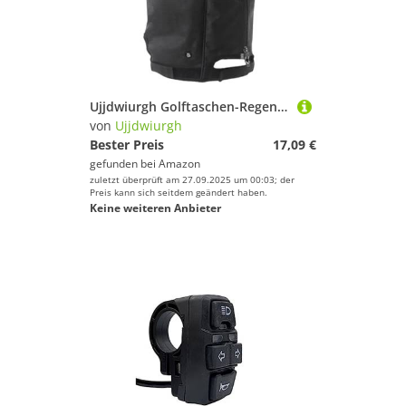
Ujjdwiurgh Golftaschen-Regenschutzhaube, Universeller Regenumhang f¨¹r Golftaschen mit Druckknopf, Wasserdichter, Staubdichter SCHL?gerschutz
von
Ujjdwiurgh
Bester Preis
17,09 €
gefunden bei
Amazon
zuletzt überprüft am 27.09.2025 um 00:03; der
Preis kann sich seitdem geändert haben.
Keine weiteren Anbieter