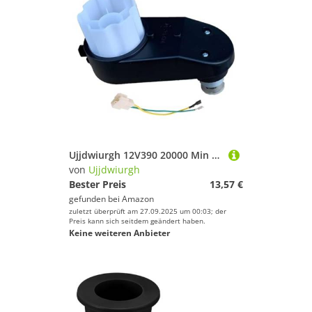
Ujjdwiurgh 12V390 20000 Min Getriebe mit Gleichstrommotor, RS390 12V Motor mit Getriebe Ersatzteile f¨¹r Elektrisches Kinderauto
von
Ujjdwiurgh
Bester Preis
13,57 €
gefunden bei
Amazon
zuletzt überprüft am 27.09.2025 um 00:03; der
Preis kann sich seitdem geändert haben.
Keine weiteren Anbieter