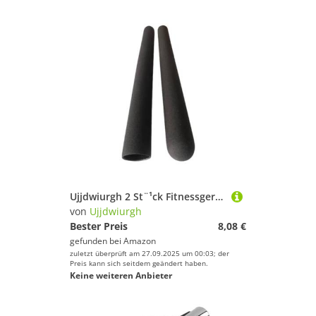
Ujjdwiurgh 2 St¨¹ck Fitnessger?t Griffe Fitnessger?te Griffzubeh?r Griffe Teile Innendurchmesser 25 Rohrdicke 2mm L? 250mm
von
Ujjdwiurgh
Bester Preis
8,08 €
gefunden bei
Amazon
zuletzt überprüft am 27.09.2025 um 00:03; der
Preis kann sich seitdem geändert haben.
Keine weiteren Anbieter