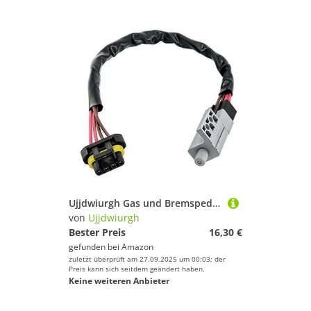
Ujjdwiurgh Gas und Bremspedalschalter Elektrisch f¨¹r RXV Golf Cart 607605 610668 606711 612889 615747
von
Ujjdwiurgh
Bester Preis
16,30 €
gefunden bei
Amazon
zuletzt überprüft am 27.09.2025 um 00:03; der
Preis kann sich seitdem geändert haben.
Keine weiteren Anbieter