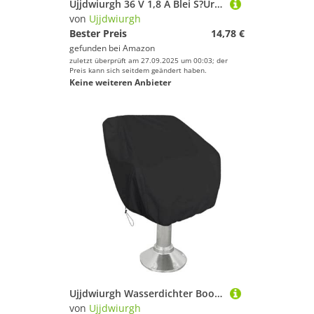
Ujjdwiurgh 36 V 1,8 A Blei S?Ure Ladeger?T Rollstuhl Ladeger?T Golfwagen Ladeger?T Fahrrad Roller Netzteil EU Stecker
von
Ujjdwiurgh
Bester Preis
14,78 €
gefunden bei
Amazon
zuletzt überprüft am 27.09.2025 um 00:03; der
Preis kann sich seitdem geändert haben.
Keine weiteren Anbieter
Ujjdwiurgh Wasserdichter Bootssitzbezug Aus 420D Oxford-Gewebe, Yachtsitzschutz f¨¹r Den Au?enbereich, Sonnenschutz, Staubdichter Pontonstuhlbezug
von
Ujjdwiurgh