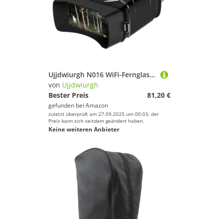
Ujjdwiurgh N016 WiFi-Fernglas, 5K UHD, Nachtsicht, 52 MP, 10-Facher Digitalzoom, Teleskop f¨¹r Sicht bei Schwacher/Keiner Beleuchtung, f¨¹r die Jagd und das Camping
von
Ujjdwiurgh
Bester Preis
81,20 €
gefunden bei
Amazon
zuletzt überprüft am 27.09.2025 um 00:03; der
Preis kann sich seitdem geändert haben.
Keine weiteren Anbieter