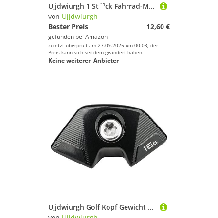
Ujjdwiurgh 1 St¨¹ck Fahrrad-Mittels?ULE f¨¹r Einteilige Scheiben, Fahrrad-Ersatzzubeh?r f¨¹r Fahrradausr¨¹Stung
von
Ujjdwiurgh
Bester Preis
12,60 €
gefunden bei
Amazon
zuletzt überprüft am 27.09.2025 um 00:03; der
Preis kann sich seitdem geändert haben.
Keine weiteren Anbieter
Ujjdwiurgh Golf Kopf Gewicht Kompatibel f¨¹r SIM 2 Driver 6/8/12/16/18 Gramm,16G
von
Ujjdwiurgh