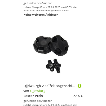
gefunden bei
Amazon
zuletzt überprüft am 27.09.2025 um 00:03; der
Preis kann sich seitdem geändert haben.
Ujjdwiurgh
Keine weiteren Anbieter
Geschlecht
Preis
Schwarz
Ujjdwiurgh 2 St¨¹ck Bogenschie?en-Gliedma?end?mpfer, Gummi-STO?d?mpfer, Bogensehnen-Ger?uschreduzierungsausr¨¹Stung, Recurve-Bogen-Zubeh?r, Schwarze Gummi-Gliedma?end?mpfer, Recurve-Bogen-Zubeh?r
von
Ujjdwiurgh
Bester Preis
7,15 €
gefunden bei
Amazon
zuletzt überprüft am 27.09.2025 um 00:03; der