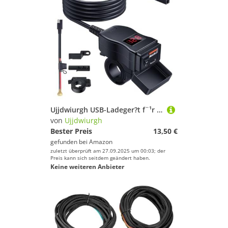
Ujjdwiurgh USB-Ladeger?t f¨¹r Motorr?der, Dual-USB-Typ-C-PD und Quick Charge 3.0-Motorrad-Telefonladeger?t mit Voltmeter und EIN-/Ausschalter
von
Ujjdwiurgh
Bester Preis
13,50 €
gefunden bei
Amazon
zuletzt überprüft am 27.09.2025 um 00:03; der
Preis kann sich seitdem geändert haben.
Keine weiteren Anbieter