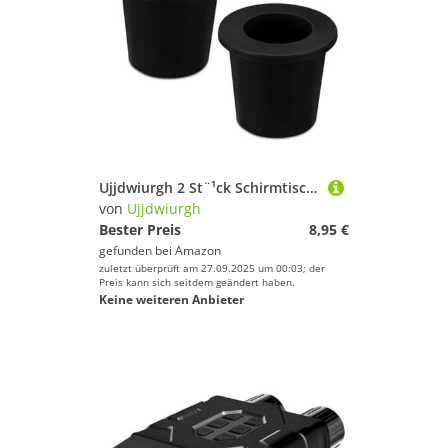
Ujjdwiurgh 2 St¨¹ck Schirmtisch-Ringloch, Silikon-Schirmkegelkeil-Steckerh¨¹lse Terrassenadapter Schirmtisch-Locheinsatz
von
Ujjdwiurgh
Bester Preis
8,95 €
gefunden bei
Amazon
zuletzt überprüft am 27.09.2025 um 00:03; der
Preis kann sich seitdem geändert haben.
Keine weiteren Anbieter