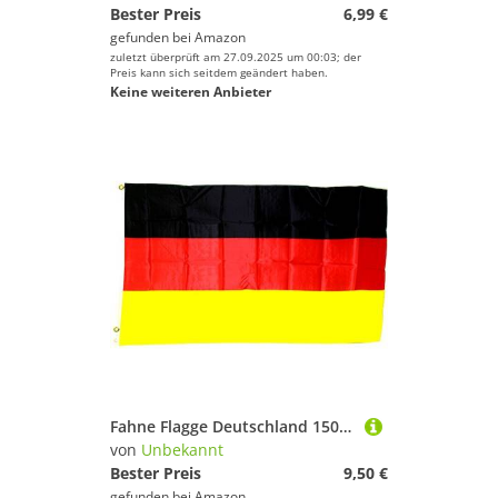
Bester Preis
6,99 €
gefunden bei
Amazon
zuletzt überprüft am 27.09.2025 um 00:03; der
Preis kann sich seitdem geändert haben.
Keine weiteren Anbieter
Fahne Flagge Deutschland 150 x 250 cm mit 2 Ösen
von
Unbekannt
Bester Preis
9,50 €
gefunden bei
Amazon