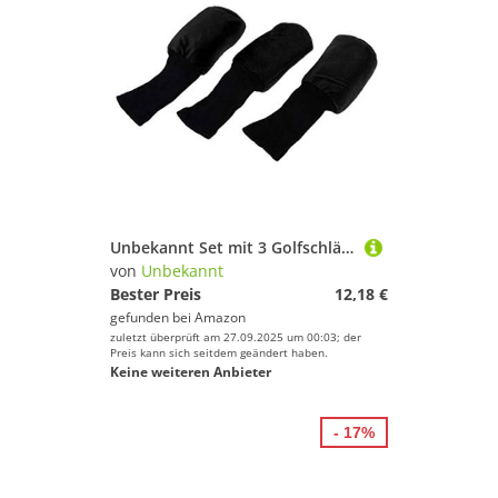
Unbekannt Set mit 3 Golfschlägerhauben 1, 3, 5 Driver Holz Schlägerhaube, Ersatz für 460cc Driver – 2 Farben zur Auswahl AOD (schwarz)
von
Unbekannt
Bester Preis
12,18 €
gefunden bei
Amazon
zuletzt überprüft am 27.09.2025 um 00:03; der
Preis kann sich seitdem geändert haben.
Keine weiteren Anbieter
- 17%