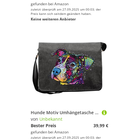
gefunden bei
Amazon
Snooker
zuletzt überprüft am 27.09.2025 um 00:03; der
Sportausrüstung
Preis kann sich seitdem geändert haben.
Keine weiteren Anbieter
Sportausstattung
Sportbekleidung
Sportschuhe
Squash
Tischtennis
Unbekannt
Geschlecht
Preis
Hunde Motiv Umhängetasche für Hundehalter mit Hunde Tasche Canvas In A Perfect World Hund Hundebesitzer Hundehalter Dog Hunde Artikel Dogs Hundefreund
% Sale
von
Unbekannt
Schwarz
Bester Preis
39,99 €
gefunden bei
Amazon
zuletzt überprüft am 27.09.2025 um 00:03; der