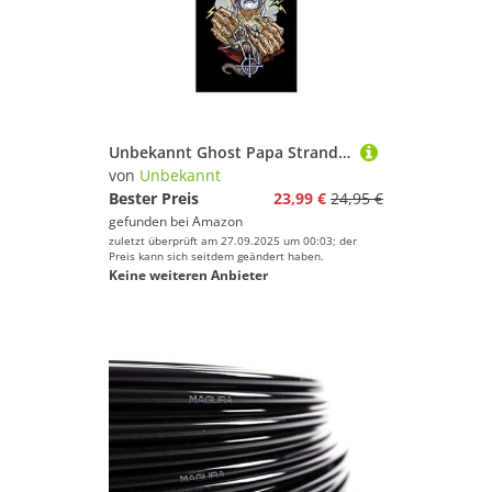
Unbekannt Ghost Papa Strandlaken, Schwarz, 75,0 x 150,0 cm
von
Unbekannt
Bester Preis
23,99 €
24,95 €
gefunden bei
Amazon
zuletzt überprüft am 27.09.2025 um 00:03; der
Preis kann sich seitdem geändert haben.
Keine weiteren Anbieter