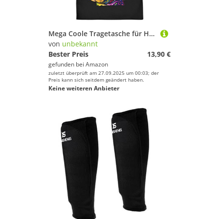
Mega Coole Tragetasche für Hundebesizer Stofftasche In A Perfect World Dog Hund Geschenkidee Geschenk Baumwolltasche Hundefreund
von
unbekannt
Bester Preis
13,90 €
gefunden bei
Amazon
zuletzt überprüft am 27.09.2025 um 00:03; der
Preis kann sich seitdem geändert haben.
Keine weiteren Anbieter