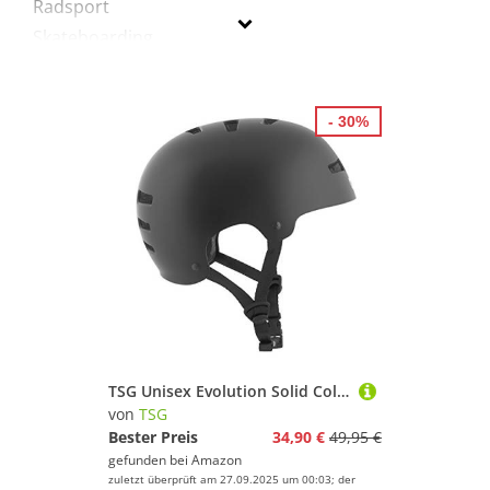
Radsport
Skateboarding
Ski
Snowboard
- 30%
Sportausrüstung
Sportausstattung
Sportbekleidung
TSG
Geschlecht
Preis
% Sale
TSG Unisex Evolution Solid Color Helm, Schwarz (satin black), S/M EU
von
TSG
Schwarz
Bester Preis
34,90 €
49,95 €
gefunden bei
Amazon
zuletzt überprüft am 27.09.2025 um 00:03; der