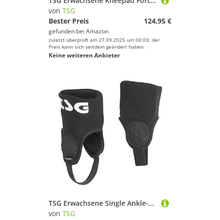
TSG Erwachsene Kneepad Force III A Knieschoner, Black, M
von
TSG
Bester Preis
124,95 €
gefunden bei
Amazon
zuletzt überprüft am 27.09.2025 um 00:03; der
Preis kann sich seitdem geändert haben.
Keine weiteren Anbieter
TSG Erwachsene Single Ankle-Guard Cam Schützer, Black, S/M
von
TSG