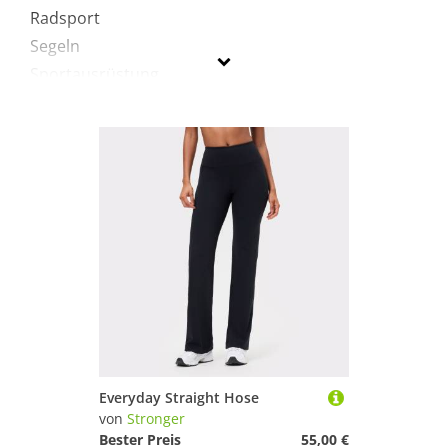
Radsport
Segeln
Sportausrüstung
Sportausstattung
Turnen & Gymnastik
Stronger
Geschlecht
Preis
Schwarz
Everyday Straight Hose
von
Stronger
Bester Preis
55,00 €