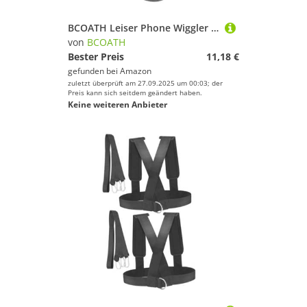
BCOATH Leiser Phone Wiggler mit Lager Automatischer USB schüttler Kompatibel mit Smartphones Schrittzähler Tragbar Leicht Komfortabel für Fitness und Alltag
von
BCOATH
Bester Preis
11,18 €
gefunden bei
Amazon
zuletzt überprüft am 27.09.2025 um 00:03; der
Preis kann sich seitdem geändert haben.
Keine weiteren Anbieter