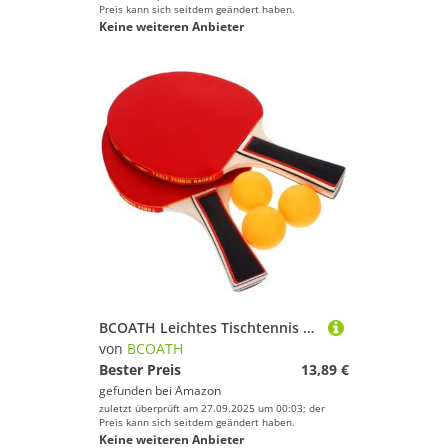
Preis kann sich seitdem geändert haben.
Stand-Up Paddling
Keine weiteren Anbieter
Surfen
Tauchen & Schnorcheln
Tennis
Tischtennis
Turnen & Gymnastik
Wandern
Windsurfing
Yoga
BCOATH
BCOATH Leichtes Tischtennis Holzschläger Rutschfester Griff Erweiterte Schlagfläche Inklusive Aufbewahrungstasche für Bälle und Schläger für Anfänger und Freizeitspieler
Geschlecht
von
BCOATH
Bester Preis
13,89 €
Preis
gefunden bei
Amazon
zuletzt überprüft am 27.09.2025 um 00:03; der
Schwarz
Preis kann sich seitdem geändert haben.
Keine weiteren Anbieter