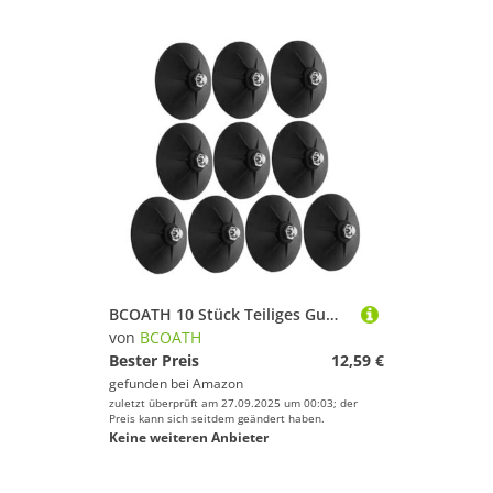
BCOATH 10 Stück Teiliges Gummisaugnäpfe für Boxsackständer Stoßdämpfende Saugnapf Basis Freistehende Flexible Befestigung für Boxsäcke Einfache Montage Geeignet für Heim Fitnessstudio
von
BCOATH
Bester Preis
12,59 €
gefunden bei
Amazon
zuletzt überprüft am 27.09.2025 um 00:03; der
Preis kann sich seitdem geändert haben.
Keine weiteren Anbieter