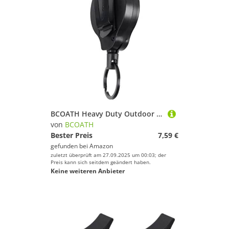
BCOATH Heavy Duty Outdoor Retractable Carabiner mit Sicherheitsverschluss Vielseitige Kletter und Angel Schnalle für Camping Wandern Fahrrad mit Einfachem Befestigen an Gürtel Tasche
von
BCOATH
Bester Preis
7,59 €
gefunden bei
Amazon
zuletzt überprüft am 27.09.2025 um 00:03; der
Preis kann sich seitdem geändert haben.
Keine weiteren Anbieter