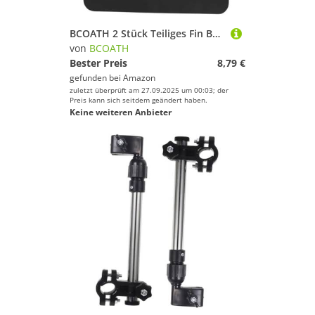
BCOATH 2 Stück Teiliges Fin Box Connector Patch aus Langlebigem PVC für Sup Paddleboards und Surfboards Einfache Montage Optimal für Tail Rudder Slot Verbessert Stabilität und Kontrolle
von
BCOATH
Bester Preis
8,79 €
gefunden bei
Amazon
zuletzt überprüft am 27.09.2025 um 00:03; der
Preis kann sich seitdem geändert haben.
Keine weiteren Anbieter