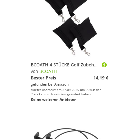
BCOATH 4 STÜCKE Golf Zubehör Nylon Golfball Tasche Kompakt Leicht Tragbar Organizer Golf Pouch für Golfspieler mit Strapazierfähigem Stilvollem Design für Einfache Aufbewahrung und
von
BCOATH
Bester Preis
14,19 €
gefunden bei
Amazon
zuletzt überprüft am 27.09.2025 um 00:03; der
Preis kann sich seitdem geändert haben.
Keine weiteren Anbieter