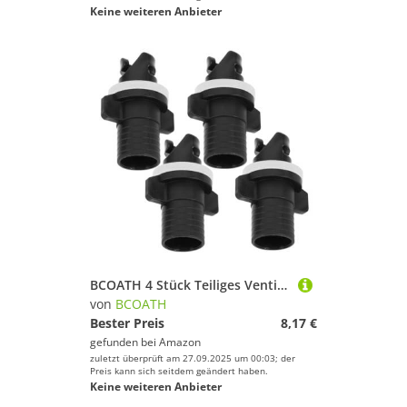
Keine weiteren Anbieter
BCOATH 4 Stück Teiliges Ventiladapter Aufblasbare Boote Auslaufsicherer Sup Pumpe Adapter Robust und Langlebig Einfache Installation Geeignet für Kajak und Paddle Board Sicherer
von
BCOATH
Bester Preis
8,17 €
gefunden bei
Amazon
zuletzt überprüft am 27.09.2025 um 00:03; der
Preis kann sich seitdem geändert haben.
Keine weiteren Anbieter