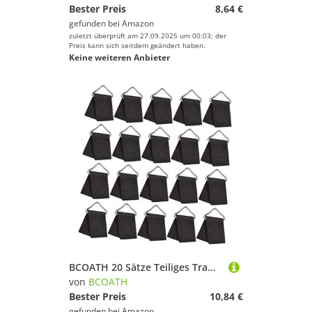
Bester Preis
8,64 €
gefunden bei
Amazon
zuletzt überprüft am 27.09.2025 um 00:03; der
Preis kann sich seitdem geändert haben.
Keine weiteren Anbieter
BCOATH 20 Sätze Teiliges Trampolin Dreieck-ringschnallen aus Metall Langlebige Trampolin-federverschlüsse mit Gurtband Vielseitige Ersatzteile für Outdoor-Trampoline Sicherer Halt Beim
von
BCOATH
Bester Preis
10,84 €
gefunden bei
Amazon