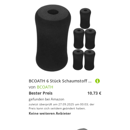
BCOATH 6 Stück Schaumstoff Fußpolster Hülse für Beinstrecker Maschinen Langlebige Trainingsgeräte Rollenabdeckung Weiche Polsterung für Gymnastik und Heimfitness Ersatz für Beschädigte
von
BCOATH
Bester Preis
10,73 €
gefunden bei
Amazon
zuletzt überprüft am 27.09.2025 um 00:03; der
Preis kann sich seitdem geändert haben.
Keine weiteren Anbieter