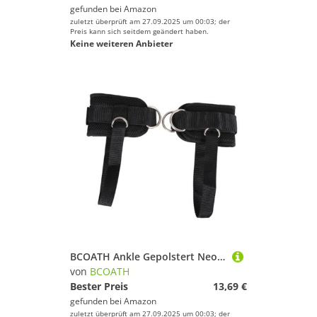
gefunden bei
Amazon
Kampfsport
zuletzt überprüft am 27.09.2025 um 00:03; der
Kanu-Sport
Preis kann sich seitdem geändert haben.
Keine weiteren Anbieter
Klettern & Bouldern
Laufen
Radsport
Rudern
Schwimmen
Segeln
Skateboarding
Ski
Snowboard
Sportausrüstung
Sportausstattung
BCOATH Ankle Gepolstert Neopren Beinschlaufen für Kabelzug Fitness Training Widerstandstraining Hüftgurt Zubehör für Männer Frauen Gym Workouts
Sportbekleidung
von
BCOATH
Bester Preis
13,69 €
Sportschuhe
gefunden bei
Amazon
Squash
zuletzt überprüft am 27.09.2025 um 00:03; der