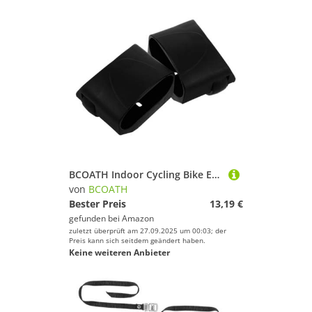
BCOATH Indoor Cycling Bike Endkappen mit rutschfeste Kunststoff-fußstützen für zusätzliche Stabilität und Geräuschreduzierte Bewegung Geeignet für Heimtrainer und Fitnessgeräte
von
BCOATH
Bester Preis
13,19 €
gefunden bei
Amazon
zuletzt überprüft am 27.09.2025 um 00:03; der
Preis kann sich seitdem geändert haben.
Keine weiteren Anbieter