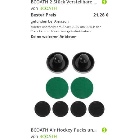
BCOATH 2 Stück Verstellbare Trainingsgurte mit Metallverschlüssen Fitness Schlitten Geschirr für Kraft Lauf Widerstandstraining Langlebiges Material für Effektives Schulter
von
BCOATH
Bester Preis
21,28 €
gefunden bei
Amazon
zuletzt überprüft am 27.09.2025 um 00:03; der
Preis kann sich seitdem geändert haben.
Keine weiteren Anbieter
BCOATH Air Hockey Pucks und Pushers Schwarz mit Filzschiebern Ersatz Zubehör für Airhockey Tisch Langlebig für Familienspiele
von
BCOATH