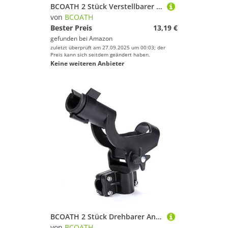
BCOATH 2 Stück Verstellbarer Edelstahl Fahrrad Regenschirmhalter für Kinderwagen Strandstuhl UV Schutz Einfache Montage Langlebig und Praktisch
von
BCOATH
Bester Preis
13,19 €
gefunden bei
Amazon
zuletzt überprüft am 27.09.2025 um 00:03; der
Preis kann sich seitdem geändert haben.
Keine weiteren Anbieter
BCOATH 2 Stück Drehbarer Angelrutenhalter Boot aus Edelstahl Verstellbar mit Spannknopf Stabile Halterung für Kajak und Yacht Angeln Zubehör
von
BCOATH