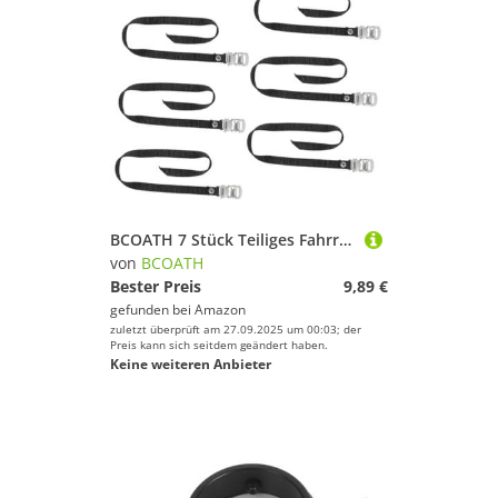
BCOATH 7 Stück Teiliges Fahrradpedalriemen Verstellbar mit Clamp Lock rutschfeste Fußriemen für Indoor Cycling und Outdoor Radfahren Robust und Schnell Anpassbar
von
BCOATH
Bester Preis
9,89 €
gefunden bei
Amazon
zuletzt überprüft am 27.09.2025 um 00:03; der
Preis kann sich seitdem geändert haben.
Keine weiteren Anbieter