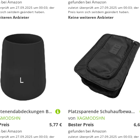
 bei
Amazon
gefunden bei
Amazon
erprüft am 27.09.2025 um 00:03; der
zuletzt überprüft am 27.09.2025 um 00:03; der
 sich seitdem geändert haben.
Preis kann sich seitdem geändert haben.
iteren Anbieter
Keine weiteren Anbieter
Angelrutenendabdeckungen Butt Kissen Angelrutengriff Schutzhülle Silikon Rod Bottom Protector
Platzsparende Schuhaufbewahrung, Organizer, wasserdichtes Polyestergewebe, faltbare Reisetasche für Fitnessstudio, Kleidung, Strandzubehör, Polyester-Stoffschuhbeutel, Schwarz , Einheitsgröße
GMODSHN
von
XAGMODSHN
Preis
5,77 €
Bester Preis
6,6
 bei
Amazon
gefunden bei
Amazon
erprüft am 27.09.2025 um 00:03; der
zuletzt überprüft am 27.09.2025 um 00:03; der