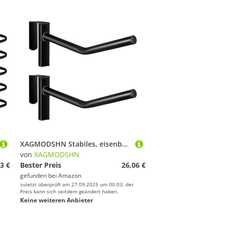
XAGMODSHN Stabiles, eisenbeschichtetes Stahl-Sattelgestell zur Wandmontage, abnehmbares Gestell für westliche englische Außenbereiche, schwerer Ständer
von
XAGMODSHN
3 €
Bester Preis
26,06 €
gefunden bei
Amazon
zuletzt überprüft am 27.09.2025 um 00:03; der
Preis kann sich seitdem geändert haben.
Keine weiteren Anbieter