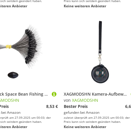
 sich seitdem geändert haben.
Preis kann sich seitdem geändert haben.
iteren Anbieter
Keine weiteren Anbieter
300 Stück Space Bean Fishing Bobbers Stopper Float Sinker Stopps für Angelschnur Oval/Zylinder Float Stop Stopper
XAGMODSHN Kamera-Aufbewahrungsbox, Fallschutz, einfache Wartung, Tragelösung, Schutzhülle, reisefreundlich, Textur-Kameratasche, Schwarz
GMODSHN
von
XAGMODSHN
Preis
8,53 €
Bester Preis
6,6
 bei
Amazon
gefunden bei
Amazon
erprüft am 27.09.2025 um 00:03; der
zuletzt überprüft am 27.09.2025 um 00:03; der
 sich seitdem geändert haben.
Preis kann sich seitdem geändert haben.
iteren Anbieter
Keine weiteren Anbieter