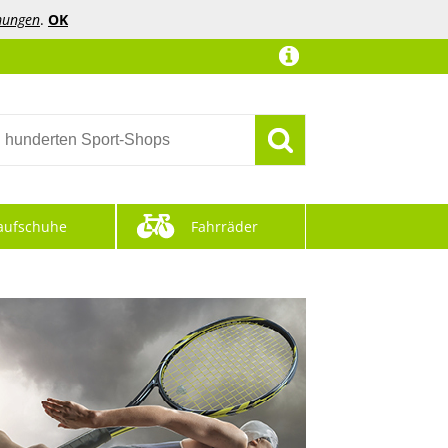
mungen
.
OK
aufschuhe
Fahrräder