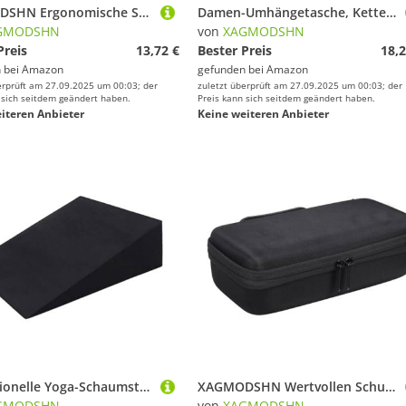
XAGMODSHN Ergonomische Skateboard-Hebegurte, universell für Skateboards, ohne zu scheuern, leicht, tragbar, Skateboard-Griff mit komfortablem Griff, 6 Stück
Damen-Umhängetasche, Kette, Münzgeldbörse, PU-Leder, kleine Lippenstift-Tasche, Schultertasche, geeignet für verschiedene Anlässe und Reisen, Lippenstift-Halter, Geldbörse, Schwarz , Mass Beauty
GMODSHN
von
XAGMODSHN
Preis
13,72 €
Bester Preis
18,2
 bei
Amazon
gefunden bei
Amazon
erprüft am 27.09.2025 um 00:03; der
zuletzt überprüft am 27.09.2025 um 00:03; der
 sich seitdem geändert haben.
Preis kann sich seitdem geändert haben.
iteren Anbieter
Keine weiteren Anbieter
Professionelle Yoga-Schaumstoffkeile, Wadendehner, Schaumstoff, schräg, Fußdehnungskeile, Block für Zuhause, Training, Yoga, Rückwand
XAGMODSHN Wertvollen Schutzkasten Kleine Beutel Organisatoren Taschen Accessoire Schutz Hülle Für Golfs T Shlove Bälle Marker Handschuh
GMODSHN
von
XAGMODSHN