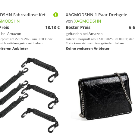
XAGMODSHN Fahrradlose Kettenführung, verstellbare Einzel-Kurbelgarnitur, Fahrrad-Schutz, Fallfänger, 31,8 - 34,9 Klemmen, Fahrradführung
XAGMODSHN 1 Paar Drehgelenke, Brillenclip, taktische Helme, seitliche Drehgelenke, Brillen-Clip, drehbare Klemmen, Brillen-Schnallen für den Außenbereich
GMODSHN
von
XAGMODSHN
Preis
18,13 €
Bester Preis
6,6
 bei
Amazon
gefunden bei
Amazon
erprüft am 27.09.2025 um 00:03; der
zuletzt überprüft am 27.09.2025 um 00:03; der
 sich seitdem geändert haben.
Preis kann sich seitdem geändert haben.
iteren Anbieter
Keine weiteren Anbieter