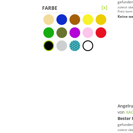
gefunden
FARBE
zuletzt üb
Preis kann
Keine we
von
XA
Bester 
gefunden
zuletzt üb