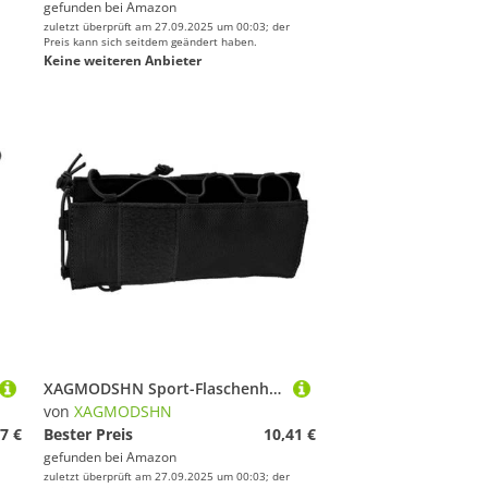
gefunden bei
Amazon
zuletzt überprüft am 27.09.2025 um 00:03; der
Preis kann sich seitdem geändert haben.
Keine weiteren Anbieter
XAGMODSHN Sport-Flaschenhalter, Wasserhalter, Multifunktions-Holster, verstellbare Reisetasche, Hüfttasche, Nylon-Flaschentasche, Schwarz , Einheitsgröße
von
XAGMODSHN
7 €
Bester Preis
10,41 €
gefunden bei
Amazon
zuletzt überprüft am 27.09.2025 um 00:03; der