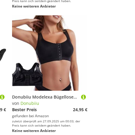
Preis kann sich seitdem geändert haben.
Keine weiteren Anbieter
Donubiiu Modelexa Bügelloser Hebe-BH zur Haltungskorrektur,Modelexa BH,Modelexa Haltungskorrektur BH,Schmerzfreies und Komfortables Tragen (4XL,Schwarz)
von
Donubiiu
9 €
Bester Preis
24,95 €
gefunden bei
Amazon
zuletzt überprüft am 27.09.2025 um 00:03; der
Preis kann sich seitdem geändert haben.
Keine weiteren Anbieter