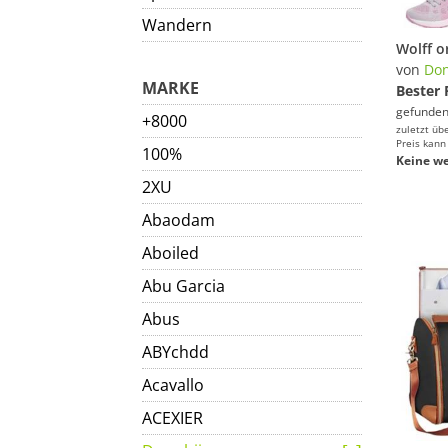
Wandern
von
Don
MARKE
Bester 
gefunden
+8000
zuletzt üb
Preis kann
100%
Keine we
2XU
Abaodam
Aboiled
Abu Garcia
Abus
ABYchdd
Acavallo
ACEXIER