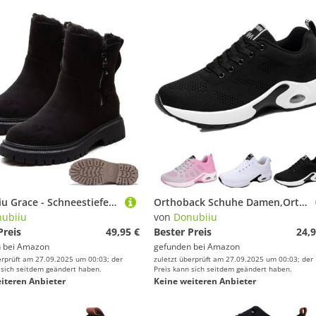
Donubiiu Grace - Schneestiefel Damen Wasserdicht Mit Futter, Winter Warm Plush Rutschfeste Snowboots (Schwarz, 37 EU)
Orthoback Schuhe Damen,Orthoshoes Cloudwalk Pro-Ergonomischer Schmerzlinderungs-Schuh,Orthopädische Schuhe Damen (Schwarz,40 EU)
ubiiu
von
Donubiiu
Preis
49,95 €
Bester Preis
24,9
 bei
Amazon
gefunden bei
Amazon
erprüft am 27.09.2025 um 00:03; der
zuletzt überprüft am 27.09.2025 um 00:03; der
 sich seitdem geändert haben.
Preis kann sich seitdem geändert haben.
iteren Anbieter
Keine weiteren Anbieter