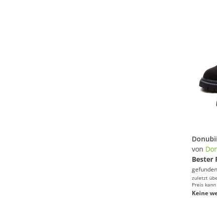
von
Don
Bester 
gefunden
zuletzt üb
Preis kann
Keine we