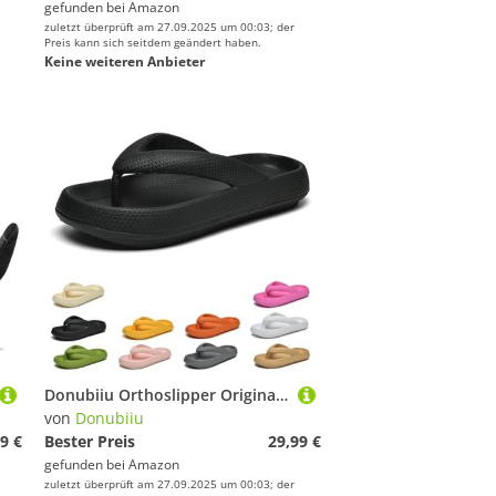
gefunden bei
Amazon
zuletzt überprüft am 27.09.2025 um 00:03; der
Preis kann sich seitdem geändert haben.
Keine weiteren Anbieter
Donubiiu Orthoslipper Original Bergxperten Damen Herren,Orthoslipper - das Original für Maxirnalen Komfort, Flip-Flops (42/43EU,Schwarz)
von
Donubiiu
9 €
Bester Preis
29,99 €
gefunden bei
Amazon
zuletzt überprüft am 27.09.2025 um 00:03; der