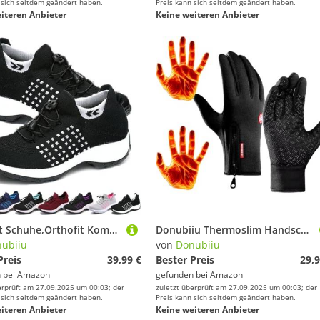
 sich seitdem geändert haben.
Preis kann sich seitdem geändert haben.
iteren Anbieter
Keine weiteren Anbieter
Orthofit Schuhe,Orthofit Komfortschuhe für Frauen,Orthofit Schuhe Damen-Ergonomische Schrnerzlindernde (Schwarz,38)
Donubiiu Thermoslim Handschuhe Nature Vibes, NaturVibes - ThermoSlim Handschuhe, Frostfit Thermo Handschuhe,Touchscreen Thermo Handschuhe Herren Damen (Schwarz,XL)
ubiiu
von
Donubiiu
Preis
39,99 €
Bester Preis
29,9
 bei
Amazon
gefunden bei
Amazon
erprüft am 27.09.2025 um 00:03; der
zuletzt überprüft am 27.09.2025 um 00:03; der
 sich seitdem geändert haben.
Preis kann sich seitdem geändert haben.
iteren Anbieter
Keine weiteren Anbieter