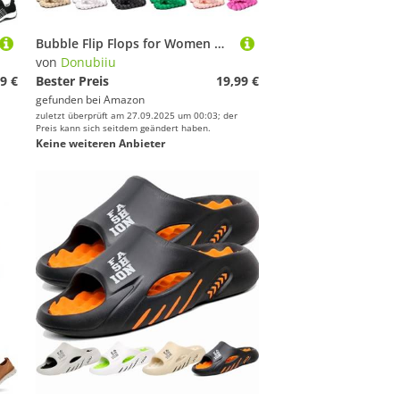
Bubble Flip Flops for Women Men Bubble Slides Spa Massage Non-Slip Shower Super Soft Eva Slippers for Indoor Outdoor (Black,38/39)
von
Donubiiu
9 €
Bester Preis
19,99 €
gefunden bei
Amazon
zuletzt überprüft am 27.09.2025 um 00:03; der
Preis kann sich seitdem geändert haben.
Keine weiteren Anbieter