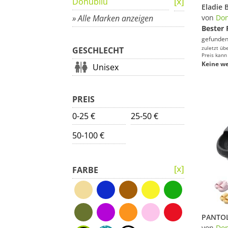
Donubiiu
» Alle Marken anzeigen
von
Don
Bester 
gefunden
zuletzt üb
GESCHLECHT
Preis kann
Keine we
Unisex
PREIS
0-25 €
25-50 €
50-100 €
FARBE
von
Don