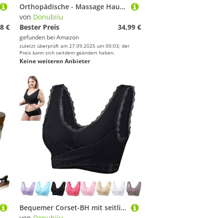
Orthopädische - Massage Hausschuhe, Orthopädische Hausschuhe Badeschuhe Hausschuhe Herren (Schwarz,38/39EU)
von
Donubiiu
8 €
Bester Preis
34,99 €
gefunden bei
Amazon
zuletzt überprüft am 27.09.2025 um 00:03; der
Preis kann sich seitdem geändert haben.
Keine weiteren Anbieter
Bequemer Corset-BH mit seitlicher Schnalle,Kendally-BH,kabelloser Stütz-BH, Formende Haltungs-BHS für ältere Frauen (Black,L)
von
Donubiiu