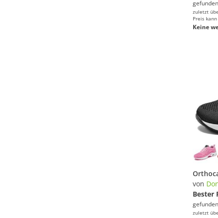
gefunden
zuletzt üb
Preis kann
Keine we
von
Don
Bester 
gefunden
zuletzt üb