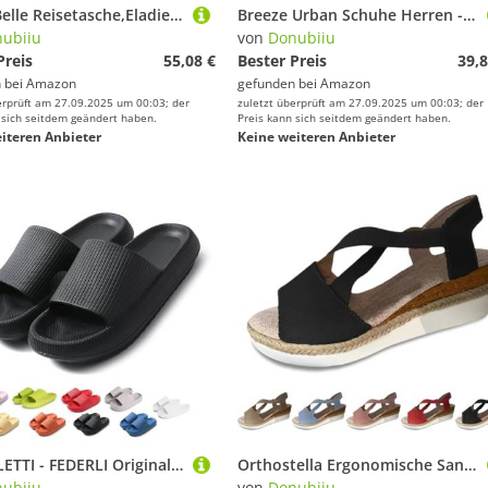
Eladie Belle Reisetasche,Eladie Reisetasche, Faltbare Reisetasche,Kleidersack Reisetasche,Carry On Reisetasche Rosa,Multifunktionale Wasserdichter PU-Reisetasche für Damen (schwarz)
Breeze Urban Schuhe Herren - Wearbreeze Ultimativer Komfort Und Stil, Urban-Ultrabequem (Schwarz, 44 EU)
ubiiu
von
Donubiiu
Preis
55,08 €
Bester Preis
39,8
 bei
Amazon
gefunden bei
Amazon
erprüft am 27.09.2025 um 00:03; der
zuletzt überprüft am 27.09.2025 um 00:03; der
 sich seitdem geändert haben.
Preis kann sich seitdem geändert haben.
iteren Anbieter
Keine weiteren Anbieter
PANTOLETTI - FEDERLI Original Hausschuhe Badeschuhe Damen Herren,PANTOLETTI Hausschuhe, PANTOLETTI Badeschuhe (Schwarz,44/45)
Orthostella Ergonomische Sandalen Damen - Orthofit Sandalen Damen, Atmungsaktive und rutschfeste Damen-Sandalen für Fußgesundheit und Komfort (42 EU,Schwarz)
ubiiu
von
Donubiiu