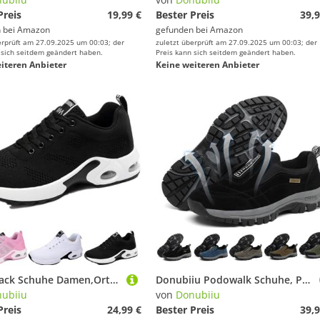
Preis
19,99 €
Bester Preis
39,9
 bei
Amazon
gefunden bei
Amazon
erprüft am 27.09.2025 um 00:03; der
zuletzt überprüft am 27.09.2025 um 00:03; der
 sich seitdem geändert haben.
Preis kann sich seitdem geändert haben.
iteren Anbieter
Keine weiteren Anbieter
Orthoback Schuhe Damen,Orthoshoes Cloudwalk Pro-Ergonomischer Schmerzlinderungs-Schuh,Orthopädische Schuhe Damen (Schwarz,39 EU)
Donubiiu Podowalk Schuhe, Podowalk Komfortschuhe, Podowalk Wander- und Komfortschuh, Orthopädische Schuhe Herren Damen (40 EU,Schwarz)
ubiiu
von
Donubiiu
Preis
24,99 €
Bester Preis
39,9