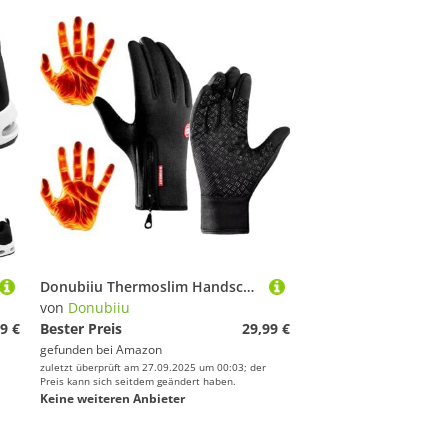
Donubiiu Thermoslim Handschuhe Nature Vibes, NaturVibes - ThermoSlim Handschuhe, Frostfit Thermo Handschuhe,Touchscreen Thermo Handschuhe Herren Damen (Schwarz,L)
von
Donubiiu
9 €
Bester Preis
29,99 €
gefunden bei
Amazon
zuletzt überprüft am 27.09.2025 um 00:03; der
Preis kann sich seitdem geändert haben.
Keine weiteren Anbieter