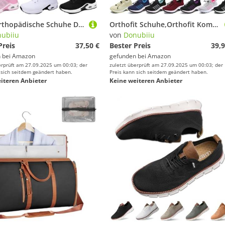
Wolff orthopädische Schuhe Damen,Orthoshoes Cloudwalk Pro-Ergonomischer Schmerzlinderungs-Schuh,Orthoback Schuhe Damen,Orthopädische Schuhe Damen (Schwarz,41 EU)
Orthofit Schuhe,Orthofit Komfortschuhe für Frauen,Orthofit Schuhe Damen-Ergonomische Schrnerzlindernde (Schwarz,42)
ubiiu
von
Donubiiu
Preis
37,50 €
Bester Preis
39,9
 bei
Amazon
gefunden bei
Amazon
erprüft am 27.09.2025 um 00:03; der
zuletzt überprüft am 27.09.2025 um 00:03; der
 sich seitdem geändert haben.
Preis kann sich seitdem geändert haben.
iteren Anbieter
Keine weiteren Anbieter