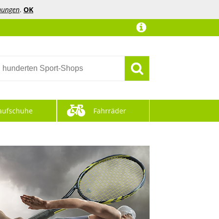
mungen
.
OK
aufschuhe
Fahrräder