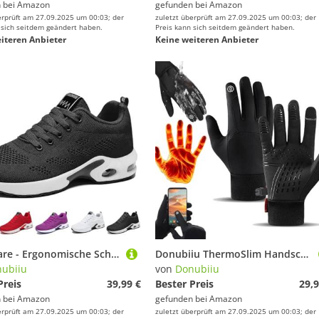
 bei
Amazon
gefunden bei
Amazon
erprüft am 27.09.2025 um 00:03; der
zuletzt überprüft am 27.09.2025 um 00:03; der
 sich seitdem geändert haben.
Preis kann sich seitdem geändert haben.
iteren Anbieter
Keine weiteren Anbieter
Orthocare - Ergonomische Schmerzlinderungs-Schuhe, Naturstep Orthopädische Schuhe Damen, Ortho Care Schuhe (Schwarz,41 EU)
Donubiiu ThermoSlim Handschuhe Nature Vibes, Unisex, Outdoor-Enthusiasten, Schwarz, M, Polyester, Silikon, Wärmedämmflanell, Nylon, Thermo Handschuhe, Herren Damen
ubiiu
von
Donubiiu
Preis
39,99 €
Bester Preis
29,9
 bei
Amazon
gefunden bei
Amazon
erprüft am 27.09.2025 um 00:03; der
zuletzt überprüft am 27.09.2025 um 00:03; der