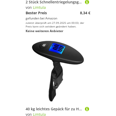
2 Stück Schnellentriegelungsgriff für Fahrrad, Leder, Ziehgurt, Klappträger, Blockgürtel, Frontablage, Griff, praktischer Nasenkopf, Taschengürtel für Radfahren
von
Limtula
Bester Preis
8,34 €
gefunden bei
Amazon
zuletzt überprüft am 27.09.2025 um 00:03; der
Preis kann sich seitdem geändert haben.
Keine weiteren Anbieter
40 kg leichtes Gepäck für zu Hause mit robuster und klarer Konstruktion, Gerät zum Wiegen des Hauses mit LCD-Abschirmung, Wiegen des digitalen Koffers, Schwarz , Mass Beauty
von
Limtula