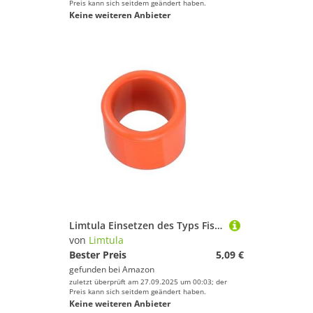
Sportbekleidung
Preis kann sich seitdem geändert haben.
Keine weiteren Anbieter
Sportschuhe
Squash
Tennis
Turnen & Gymnastik
Yoga
Limtula
Geschlecht
Preis
Limtula Einsetzen des Typs Fischereistange Butt Protektor Silikonabdeckungsröhrchen Einsetzen Protektors Fischstangenhalter Werkzeugstange Butt Protektor
Schwarz
von
Limtula
Bester Preis
5,09 €
gefunden bei
Amazon
zuletzt überprüft am 27.09.2025 um 00:03; der
Preis kann sich seitdem geändert haben.
Keine weiteren Anbieter