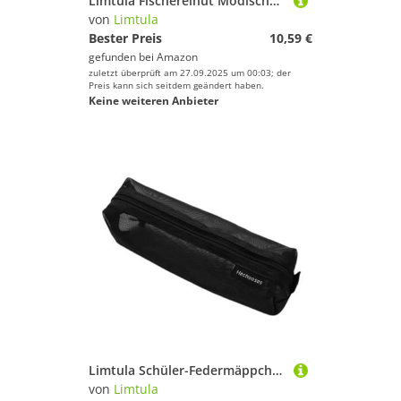
Limtula Fischereihut Modische Sonnenbrand Bucket Komfortable Schutzkappen Für Campingreisen Sonne Wide Rand Camping Outdoor Eimer Zum Wandern
von
Limtula
Bester Preis
10,59 €
gefunden bei
Amazon
zuletzt überprüft am 27.09.2025 um 00:03; der
Preis kann sich seitdem geändert haben.
Keine weiteren Anbieter
Limtula Schüler-Federmäppchen, transparent, großes Fassungsvermögen, einfaches Etui für die Organisation von Schulbedarf, einfache transparente tragbare Tasche, Schwarz
von
Limtula