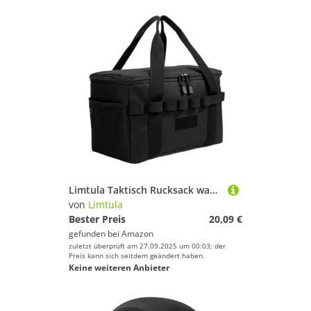
Limtula Taktisch Rucksack wasserdichte Camping Picknicks Organisatoren Große Kapazitätsgeschirrspeicher Für Outdoor Camping Wanderung Großer Kapazität Wanderrucksack
von
Limtula
Bester Preis
20,09 €
gefunden bei
Amazon
zuletzt überprüft am 27.09.2025 um 00:03; der
Preis kann sich seitdem geändert haben.
Keine weiteren Anbieter