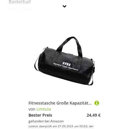
Basketball
Bootssport
Cricket
Dart
Fitness & Training
Fußball
Golf
Inline-Skates & Rollschuhe
Jagd-Sport
Laufen
Radsport
Schwimmen
Skateboarding
Fitnesstasche Große Kapazität Reisen Einfache Training Fitness Mit Schuhfach Über Nacht Wochenende Gepäck Weekender Fitness Fitnessstudio Für Erwachsene
Ski
von
Limtula
Sportausrüstung
Bester Preis
24,49 €
gefunden bei
Amazon
Sportausstattung
zuletzt überprüft am 27.09.2025 um 00:03; der