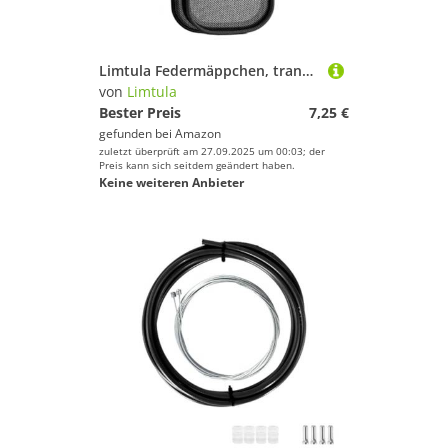
Limtula Federmäppchen, transparent, doppellagig, Stifte-Organizer, Reise-Make-up-Pinselhalter für Schule, Büro, transparentes Netz-Etui, Schwarz
von
Limtula
Bester Preis
7,25 €
gefunden bei
Amazon
zuletzt überprüft am 27.09.2025 um 00:03; der
Preis kann sich seitdem geändert haben.
Keine weiteren Anbieter