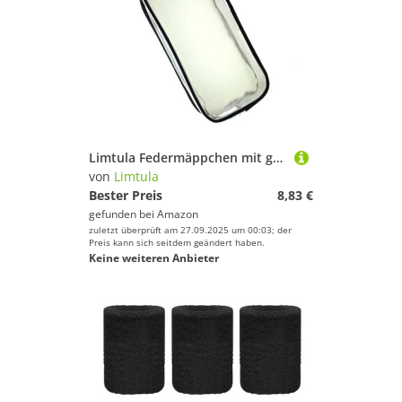
Limtula Federmäppchen mit großem Fassungsvermögen, 2 Fächer, Marker-Aufbewahrungstaschen, tragbarer Kunstbedarf, Organizer, Reise-Make-up-Tasche, Federmäppchen mit Trennwänden, Schwarz , Mass Beauty
von
Limtula
Bester Preis
8,83 €
gefunden bei
Amazon
zuletzt überprüft am 27.09.2025 um 00:03; der
Preis kann sich seitdem geändert haben.
Keine weiteren Anbieter