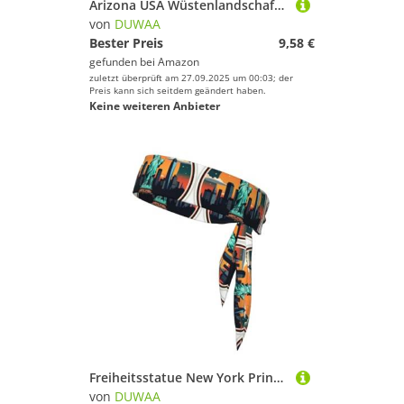
Arizona USA Wüstenlandschaft Druck Krawatte Stirnband für Damen und Herren, Ninja-Stirnbänder, verstellbar, feuchtigkeitsableitend, kühlendes Stirnband
von
DUWAA
Bester Preis
9,58 €
gefunden bei
Amazon
zuletzt überprüft am 27.09.2025 um 00:03; der
Preis kann sich seitdem geändert haben.
Keine weiteren Anbieter
Freiheitsstatue New York Print Krawatte Stirnband für Damen und Herren, Ninja-Stirnbänder, verstellbar, feuchtigkeitsableitend, kühlendes Stirnband
von
DUWAA