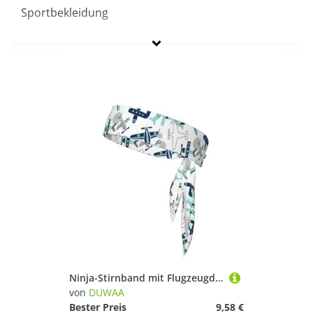
Sportbekleidung
DUWAA
Geschlecht
Preis
Schwarz
Ninja-Stirnband mit Flugzeugdruck, verstellbar, feuchtigkeitsableitend, kühlendes Stirnband
von
DUWAA
Bester Preis
9,58 €