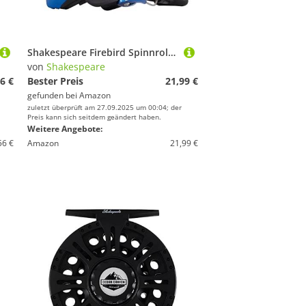
Shakespeare Firebird Spinnrolle - Vorgespulte, leichte Rolle mit Graphitgriff und Spule, leichtgängiges 1-Kugellager-Design für das Süßwasserfischen - 5000
von
Shakespeare
6 €
Bester Preis
21,99 €
gefunden bei
Amazon
zuletzt überprüft am 27.09.2025 um 00:04; der
Preis kann sich seitdem geändert haben.
Weitere Angebote:
56 €
Amazon
21,99 €