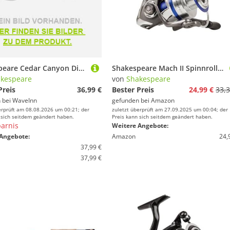
Shakespeare Cedar Canyon Disc Fly Fishing Reel Silber 34
Shakespeare Mach II Spinnrolle - 4+1 Lager, leichtes Graphitgehäuse, leichtgängige Rotation, extra steifer Bügel, präzise Filzbremsscheiben und stabiles Rotordesign - 3000
kespeare
von
Shakespeare
Preis
36,99 €
Bester Preis
24,99 €
33,3
 bei
WaveInn
gefunden bei
Amazon
erprüft am 08.08.2026 um 00:21; der
zuletzt überprüft am 27.09.2025 um 00:04; der
 sich seitdem geändert haben.
Preis kann sich seitdem geändert haben.
arnis
Weitere Angebote:
Angebote:
Amazon
24,
37,99 €
37,99 €