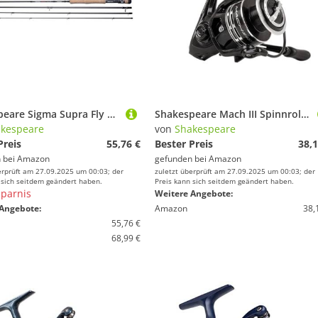
Shakespeare Sigma Supra Fly Rods, Schwarz, 9ft | 6wt
Shakespeare Mach III Spinnrolle - 6+1 Lager, leichtes Graphitgehäuse, leichtgängige Rotation, extra steifer Bügel, präzise Filzbremsscheiben und stabiles Rotordesign - 3000
kespeare
von
Shakespeare
Preis
55,76 €
Bester Preis
38,1
 bei
Amazon
gefunden bei
Amazon
erprüft am 27.09.2025 um 00:03; der
zuletzt überprüft am 27.09.2025 um 00:03; der
 sich seitdem geändert haben.
Preis kann sich seitdem geändert haben.
parnis
Weitere Angebote:
Angebote:
Amazon
38,
55,76 €
68,99 €