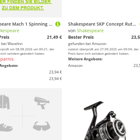
Shakespeare Mach 1 Spinning Reel Schwarz 4000RD
Shakespeare SKP Concept Rute - Hochleistung Carbon Konstruktion, empfindliche Spitze, langlebiges Design, komfortabler Eva Griff, Süß- und Salzwasser Angelrute - 12ft, 1.5lb
kespeare
von
Shakespeare
Preis
21,49 €
Bester Preis
23,5
 bei
WaveInn
gefunden bei
Amazon
erprüft am 08.08.2026 um 00:21; der
zuletzt überprüft am 27.09.2025 um 00:04; der
 sich seitdem geändert haben.
Preis kann sich seitdem geändert haben.
parnis
Weitere Angebote:
Angebote:
Amazon
23,
23,94 €
23,94 €