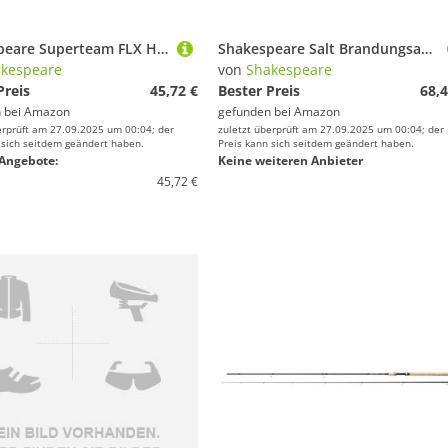
Shakespeare Superteam FLX Haspel - High-Speed 7,2:1 Übersetzung, 5+1 Lager, leichtes Graphitgehäuse, Flache Aluminiumspule, Eva Griffknopf und One-Touch Spool Release System - 2000
Shakespeare Salt Brandungsangeln Rute - Hochwertige Carbonkonstruktion, kraftvolle Wurfleistung, langlebiges Design, komfortabler Eva-Griff, ideal für Brandungsangeln - 12ft, 4-6oz
kespeare
von
Shakespeare
Preis
45,72 €
Bester Preis
68,4
 bei
Amazon
gefunden bei
Amazon
erprüft am 27.09.2025 um 00:04; der
zuletzt überprüft am 27.09.2025 um 00:04; der
 sich seitdem geändert haben.
Preis kann sich seitdem geändert haben.
Angebote:
Keine weiteren Anbieter
45,72 €