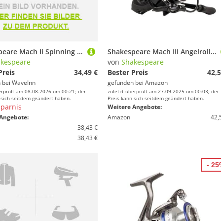
Shakespeare Mach Ii Spinning Reel Silber 4000
Shakespeare Mach III Angelrolle - 6+1 Lager, leichtes Graphitgehäuse, leichtgängige Rotation, extra steifer Bügel, präzise Filzbremsscheiben und stabiles Rotordesign - 1000
kespeare
von
Shakespeare
Preis
34,49 €
Bester Preis
42,5
 bei
WaveInn
gefunden bei
Amazon
erprüft am 08.08.2026 um 00:21; der
zuletzt überprüft am 27.09.2025 um 00:03; der
 sich seitdem geändert haben.
Preis kann sich seitdem geändert haben.
parnis
Weitere Angebote:
Angebote:
Amazon
42,
38,43 €
38,43 €
- 2