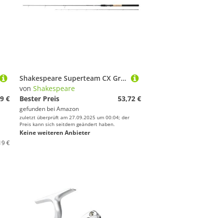
Shakespeare Superteam CX Grobrute - Hochwertige Carbonkonstruktion, Sensible Spitze, langlebiges Design, komfortabler Eva-Griff, perfekt für das Grobfischangeln im Süßwasser - 10ft
von
Shakespeare
9 €
Bester Preis
53,72 €
gefunden bei
Amazon
zuletzt überprüft am 27.09.2025 um 00:04; der
Preis kann sich seitdem geändert haben.
Keine weiteren Anbieter
19 €