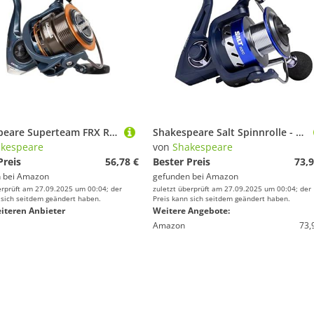
Shakespeare Superteam FRX Reel - Weitwurfspule, 5+1 Kugellager, Aluminium Spule & Griff, 5.2:1 Übersetzung, Ersatzspule aus Aluminium, Lasergravur, Double Mono/Braid Line Clips - 5500
Shakespeare Salt Spinnrolle - Leichtgängiges 6-Lager-System, doppelt eloxierte Aluminiumspule, CNC-Griff, SW-Proof Drag System und großer Drahtbügel für das Salzwasserfischen - 6000
kespeare
von
Shakespeare
Preis
56,78 €
Bester Preis
73,9
 bei
Amazon
gefunden bei
Amazon
erprüft am 27.09.2025 um 00:04; der
zuletzt überprüft am 27.09.2025 um 00:04; der
 sich seitdem geändert haben.
Preis kann sich seitdem geändert haben.
iteren Anbieter
Weitere Angebote:
Amazon
73,