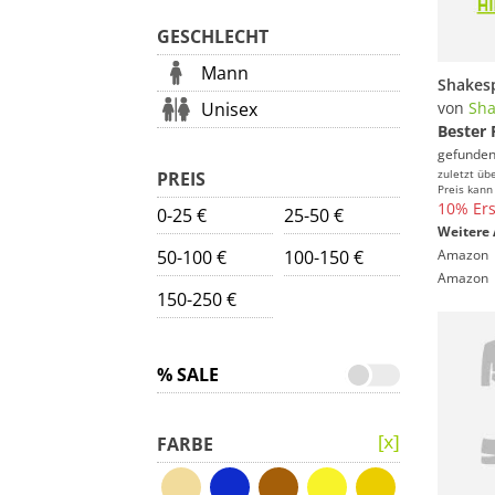
GESCHLECHT
Mann
Unisex
von
Sha
Bester 
gefunden
zuletzt üb
PREIS
Preis kann
10% Ers
0-25 €
25-50 €
Weitere 
50-100 €
100-150 €
Amazon
Amazon
150-250 €
% SALE
FARBE