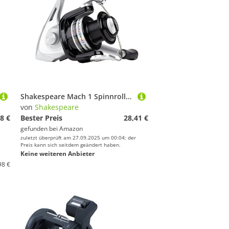
Shakespeare Mach 1 Spinnrolle - Leichtes Graphitgehäuse und -Rotor, 2+1 Kugellager, leichtgängiges Bremssystem und extra Stabiler Bügel für Süß- und Salzwasserfischen - 6000
von
Shakespeare
8 €
Bester Preis
28,41 €
gefunden bei
Amazon
zuletzt überprüft am 27.09.2025 um 00:04; der
Preis kann sich seitdem geändert haben.
Keine weiteren Anbieter
98 €