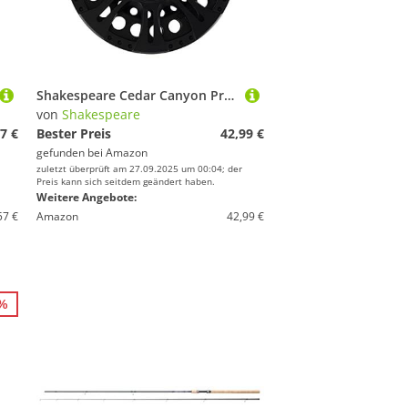
Shakespeare Cedar Canyon Premier Fliegenrolle - Leichte und langlebige Fliegenfischerrolle mit leichtgängigem Einweg-Lager und umschaltbarem Links-/Rechtszug - 7/8
von
Shakespeare
7 €
Bester Preis
42,99 €
gefunden bei
Amazon
zuletzt überprüft am 27.09.2025 um 00:04; der
Preis kann sich seitdem geändert haben.
Weitere Angebote:
57 €
Amazon
42,99 €
5%