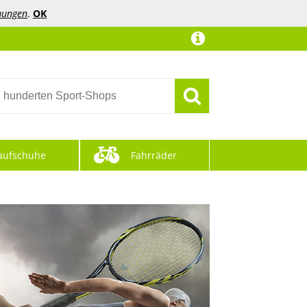
mungen
.
OK
aufschuhe
Fahrräder