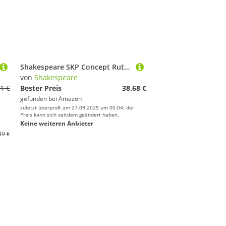
Shakespeare SKP Concept Rute - Hochleistung Carbon Konstruktion, empfindliche Spitze, langlebiges Design, komfortabler Eva Griff, Süß- und Salzwasser Angelrute - 13ft
von
Shakespeare
1 €
Bester Preis
38,68 €
gefunden bei
Amazon
zuletzt überprüft am 27.09.2025 um 00:04; der
Preis kann sich seitdem geändert haben.
Keine weiteren Anbieter
99 €