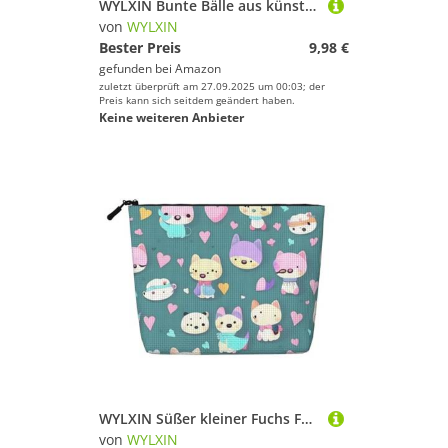
WYLXIN Bunte Bälle aus künstlichem Hanf, Make-up-Tasche, umweltfreundlich und langlebig, einfaches Design, einfach Ihre Schönheitsutensilien aufzubewahren.
von
WYLXIN
Bester Preis
9,98 €
gefunden bei
Amazon
zuletzt überprüft am 27.09.2025 um 00:03; der
Preis kann sich seitdem geändert haben.
Keine weiteren Anbieter
WYLXIN Süßer kleiner Fuchs Fake Hanf Make-up Tasche Umweltfreundlich und langlebig, einfaches Design, einfach Ihre Beauty-Essentials zu verstauen.
von
WYLXIN