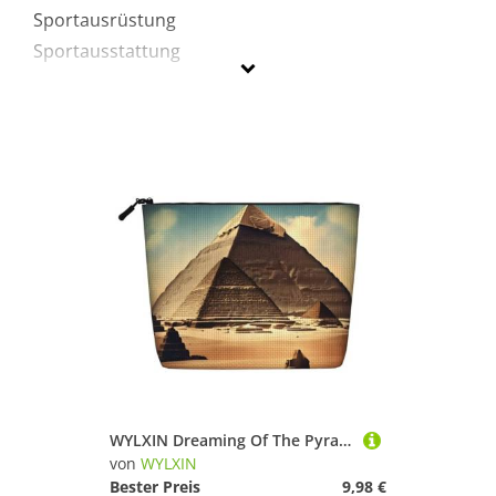
Sportausrüstung
Sportausstattung
WYLXIN
Geschlecht
Preis
Schwarz
WYLXIN Dreaming Of The Pyramids Of Khufu Fake Hanf Make-up-Tasche, Umweltfreundlich und langlebig, Einfaches Design, Einfache Aufbewahrung Ihrer Beauty-Essentials, Schwarz, Einheitsgröße
von
WYLXIN
Bester Preis
9,98 €