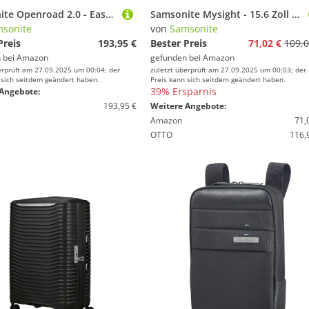
Samsonite Openroad 2.0 - EasyJet Kabinentasche mit Laptop-Fach 15.6 Zoll, 35 x 20 x 45 cm, 22.5 L, 1.40 kg, Handgepäck, Flugzeug Rucksack Underseater, Schwarz (Black)
Samsonite Mysight - 15.6 Zoll Laptoprucksack, 43 cm, 19 L, Schwarz (Black)
sonite
von
Samsonite
Preis
193,95 €
Bester Preis
71,02 €
109,0
 bei
Amazon
gefunden bei
Amazon
erprüft am 27.09.2025 um 00:04; der
zuletzt überprüft am 27.09.2025 um 00:03; der
 sich seitdem geändert haben.
Preis kann sich seitdem geändert haben.
39% Ersparnis
Angebote:
193,95 €
Weitere Angebote:
Amazon
71,
OTTO
116,