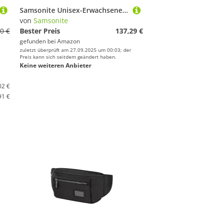
Samsonite Unisex-Erwachsene Xenon 3.0 Zwickel Check-Point Friendly Tech Locker Brief, Schwarz, Double Gusset, Xenon 3.0 Zwickel, Check-Punkt-freundlich, Tech Locker Brief
von
Samsonite
0 €
Bester Preis
137,29 €
gefunden bei
Amazon
zuletzt überprüft am 27.09.2025 um 00:03; der
Preis kann sich seitdem geändert haben.
Keine weiteren Anbieter
02 €
91 €