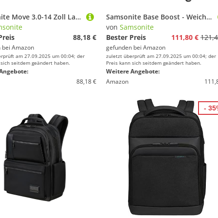
Samsonite Move 3.0-14 Zoll Laptoprucksack, 38 cm, Schwarz (Black)
Samsonite Base Boost - Weichgepäck Koffer 66 cm Mittelgroß - Trolley Koffer mit 4 Rollen, TSA-Schloss, Leicht & Erweiterbar - 67.5 L - 2.70 kg - Schwarz (Black)
sonite
von
Samsonite
Preis
88,18 €
Bester Preis
111,80 €
121,4
 bei
Amazon
gefunden bei
Amazon
erprüft am 27.09.2025 um 00:04; der
zuletzt überprüft am 27.09.2025 um 00:04; der
 sich seitdem geändert haben.
Preis kann sich seitdem geändert haben.
Angebote:
Weitere Angebote:
88,18 €
Amazon
111,
- 3