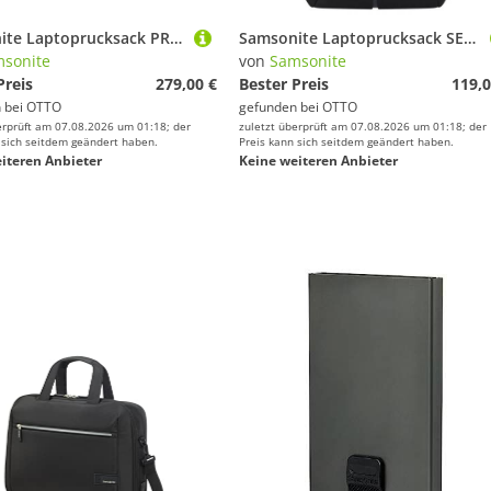
Samsonite Laptoprucksack PRO-DLX 6, erweiterbar (EXP)
Samsonite Laptoprucksack SECURIPAK 2.0 Backpack 14.1, Freizeitrucksack Cityrucksack Backpack Schulrucksack Arbeitsrucksack
sonite
von
Samsonite
Preis
279,00 €
Bester Preis
119,0
 bei
OTTO
gefunden bei
OTTO
erprüft am 07.08.2026 um 01:18; der
zuletzt überprüft am 07.08.2026 um 01:18; der
 sich seitdem geändert haben.
Preis kann sich seitdem geändert haben.
iteren Anbieter
Keine weiteren Anbieter