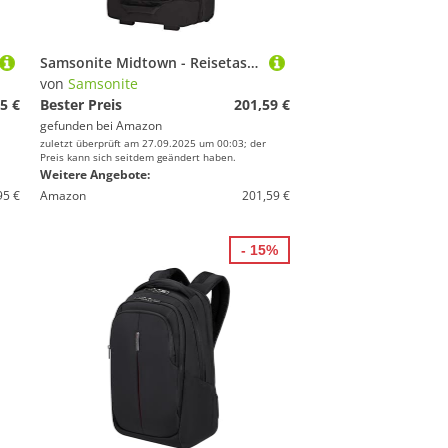
Samsonite Midtown - Reisetasche mit 2 Rollen L, 79 cm, 103 L, Schwarz (Black)
von
Samsonite
5 €
Bester Preis
201,59 €
gefunden bei
Amazon
zuletzt überprüft am 27.09.2025 um 00:03; der
Preis kann sich seitdem geändert haben.
Weitere Angebote:
95 €
Amazon
201,59 €
- 15%