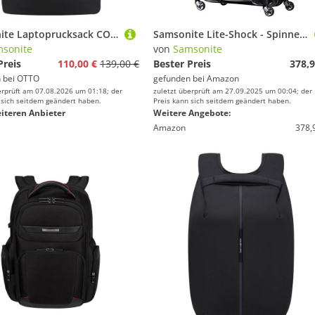
Samsonite Laptoprucksack COATIFY BIZ ROLLTOP BACKPACK 15.6", Rucksack Freizeitrucksack Cityrucksack Backpack Schulrucksack
Samsonite Lite-Shock - Spinner L Koffer, 75 cm, 98.5 L, schwarz (Black)
sonite
von
Samsonite
Preis
110,00 €
139,00 €
Bester Preis
378,9
 bei
OTTO
gefunden bei
Amazon
erprüft am 07.08.2026 um 01:18; der
zuletzt überprüft am 27.09.2025 um 00:04; der
 sich seitdem geändert haben.
Preis kann sich seitdem geändert haben.
iteren Anbieter
Weitere Angebote:
Amazon
378,