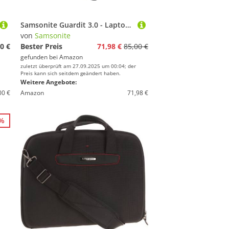
Samsonite Guardit 3.0 - Laptoprucksack 15.6 Zoll, 44 cm, 22.5 L, Schwarz (Black)
von
Samsonite
0 €
Bester Preis
71,98 €
85,00 €
gefunden bei
Amazon
zuletzt überprüft am 27.09.2025 um 00:04; der
Preis kann sich seitdem geändert haben.
Weitere Angebote:
00 €
Amazon
71,98 €
8%