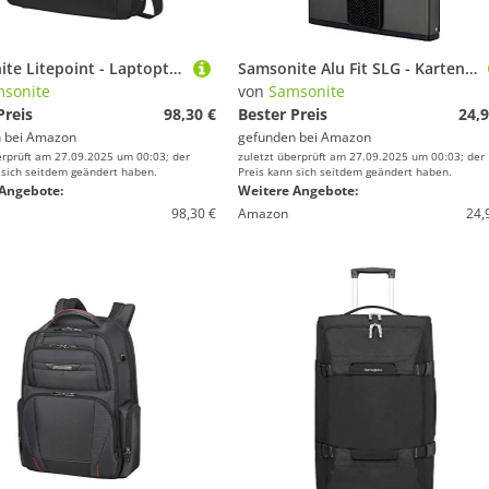
Samsonite Litepoint - Laptoptasche erweiterbar 15.6 Zoll, 40.5 cm, 17.5/22 L, Schwarz (Black)
Samsonite Alu Fit SLG - Kartenetui, 10.2 cm, Grau (Anthracite)
sonite
von
Samsonite
Preis
98,30 €
Bester Preis
24,9
 bei
Amazon
gefunden bei
Amazon
erprüft am 27.09.2025 um 00:03; der
zuletzt überprüft am 27.09.2025 um 00:03; der
 sich seitdem geändert haben.
Preis kann sich seitdem geändert haben.
Angebote:
Weitere Angebote:
98,30 €
Amazon
24,