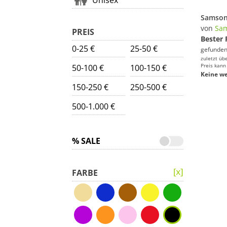
Unisex
von
Sam
PREIS
Bester 
0-25 €
25-50 €
gefunden
zuletzt üb
Preis kann
50-100 €
100-150 €
Keine we
150-250 €
250-500 €
500-1.000 €
% SALE
FARBE