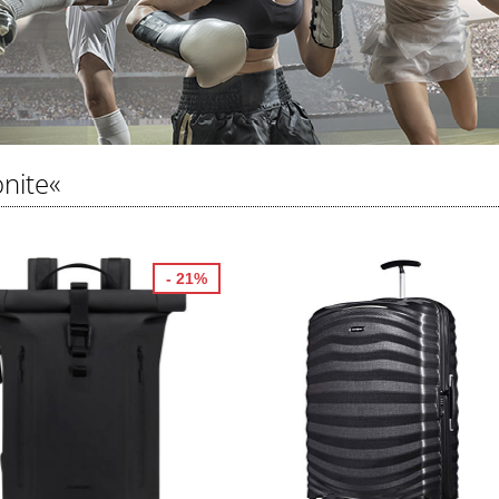
nite«
- 21%