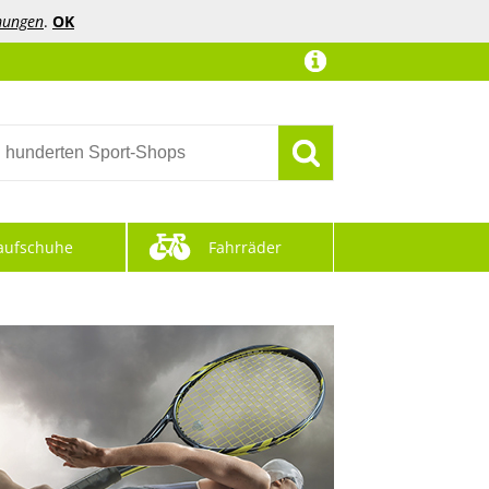
mungen
.
OK
aufschuhe
Fahrräder