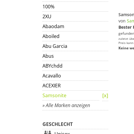
100%
2XU
von
Sam
Abaodam
Bester 
gefunden
Aboiled
zuletzt üb
Preis kann
Abu Garcia
Keine we
Abus
ABYchdd
Acavallo
ACEXIER
Samsonite
» Alle Marken anzeigen
GESCHLECHT