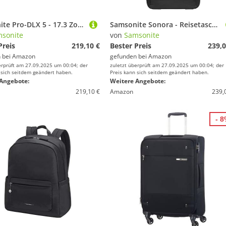
Samsonite Pro-DLX 5 - 17.3 Zoll Erweiterbar Laptoprucksack, 48 cm, 29/34 L, Schwarz (Black)
Samsonite Sonora - Reisetasche mit Rollen XL, 82 cm, 112 L, Schwarz (Black)
sonite
von
Samsonite
Preis
219,10 €
Bester Preis
239,0
 bei
Amazon
gefunden bei
Amazon
erprüft am 27.09.2025 um 00:04; der
zuletzt überprüft am 27.09.2025 um 00:04; der
 sich seitdem geändert haben.
Preis kann sich seitdem geändert haben.
Angebote:
Weitere Angebote:
219,10 €
Amazon
239,
- 