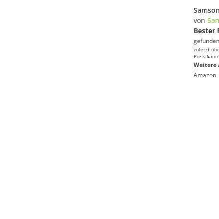
von
Sam
Bester 
gefunden
zuletzt üb
Preis kann
Weitere 
Amazon