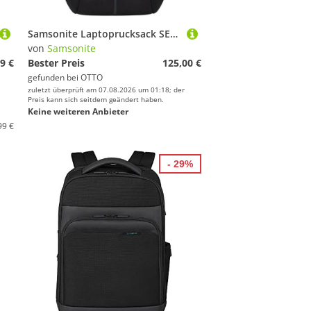
Samsonite Laptoprucksack SECURIPAK 2.0 Backpack 15.6, Rucksack Freizeitrucksack Cityrucksack Backpack Schulrucksack
von
Samsonite
9 €
Bester Preis
125,00 €
gefunden bei
OTTO
zuletzt überprüft am 07.08.2026 um 01:18; der
Preis kann sich seitdem geändert haben.
Keine weiteren Anbieter
99 €
- 29%