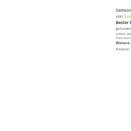
von
Sam
Bester 
gefunden
zuletzt üb
Preis kann
Weitere 
Amazon