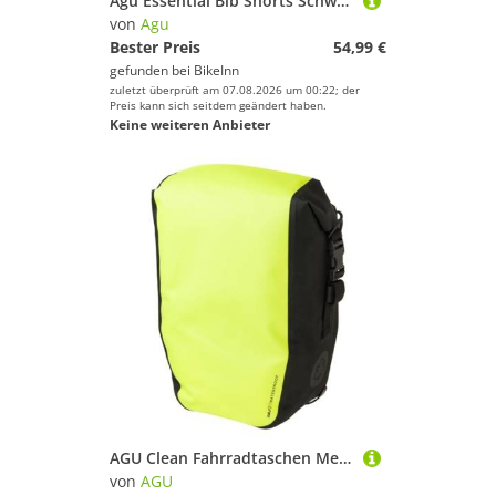
Agu Essential Bib Shorts Schwarz XS Frau
von
Agu
Bester Preis
54,99 €
gefunden bei
BikeInn
zuletzt überprüft am 07.08.2026 um 00:22; der
Preis kann sich seitdem geändert haben.
Keine weiteren Anbieter
AGU Clean Fahrradtaschen Medium, Tasche für Gepäckträger Fahrrad, 17L Seitentasche Fahrrad, Wasserabweisend, Reflektierend, 100% Recyceltes Polyester - Fluo Gelb
von
AGU