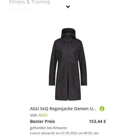
Fitness & Training
Radsport
Sportausrüstung
Sportausstattung
Sportbekleidung
Agu
Geschlecht
Preis
% Sale
Schwarz
AGU SeQ Regenjacke Damen Urban Outdoor, Regenmantel Damen Wasserdicht mit Kapuze, Übergangsjacke Damen Atmungsaktiv - Schwarz - M
von
AGU
Bester Preis
153,44 €
gefunden bei
Amazon
zuletzt überprüft am 27.09.2025 um 00:03; der