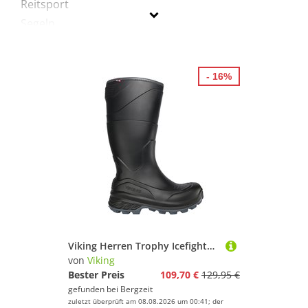
Reitsport
Segeln
Ski
Snowboard
- 16%
Sportausrüstung
Sportausstattung
Sportschuhe
Turnen & Gymnastik
Wandern
Viking
Geschlecht
Viking Herren Trophy Icefighter Warm Schuhe
Preis
von
Viking
Bester Preis
109,70 €
129,95 €
% Sale
gefunden bei
Bergzeit
zuletzt überprüft am 08.08.2026 um 00:41; der