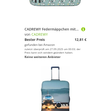
CADREWY Federmäppchen mit Pinguin-Ballon-Schneeflocken-Druck, geräumig, 21,6 x 5,1 x 9,4 cm, funktionale Aufbewahrung für Büro und Make-up
von
CADREWY
Bester Preis
12,81 €
gefunden bei
Amazon
zuletzt überprüft am 27.09.2025 um 00:03; der
Preis kann sich seitdem geändert haben.
Keine weiteren Anbieter