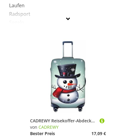
Laufen
Radsport
Segeln
Sportausrüstung
Sportausstattung
Tennis
CADREWY
Geschlecht
Preis
Schwarz
CADREWY Reisekoffer-Abdeckung, Weihnachts-Schneemann-Druck, Gepäckschutz mit Gummizug, kratzfest, für Handgepäck, Schwarz, Large
von
CADREWY
Bester Preis
17,09 €