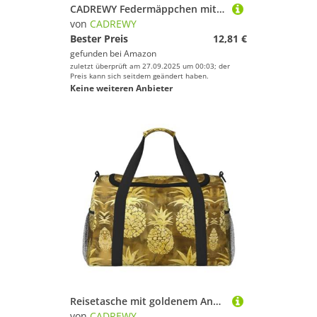
CADREWY Federmäppchen mit Schmetterlings-Motiv, geräumig, 21,6 x 5,1 x 9,4 cm, funktionale Aufbewahrung für Büro und Make-up, Violett
von
CADREWY
Bester Preis
12,81 €
gefunden bei
Amazon
zuletzt überprüft am 27.09.2025 um 00:03; der
Preis kann sich seitdem geändert haben.
Keine weiteren Anbieter
Reisetasche mit goldenem Ananas-Hintergrund, großes Fassungsvermögen, stilvolle Wochenendtasche für Outdoor-Aktivitäten
von
CADREWY