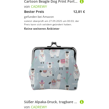
Cartoon Beagle Dog Print Portable Women Coin Purse Cute Mini Zipper Wallet with Kiss Lock Credit Cards, Black, One Size
von
CADREWY
Bester Preis
12,81 €
gefunden bei
Amazon
zuletzt überprüft am 27.09.2025 um 00:03; der
Preis kann sich seitdem geändert haben.
Keine weiteren Anbieter
Süßer Alpaka-Druck, tragbare Damen-Münzgeldbörse, niedlicher Mini-Reißverschluss, Geldbörse mit Kussverschluss, Kreditkarten, Schwarz, Einheitsgröße
von
CADREWY