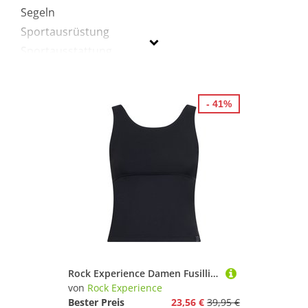
Segeln
Sportausrüstung
Sportausstattung
Sportbekleidung
- 41%
Rock Experience
Geschlecht
Preis
% Sale
Schwarz
Rock Experience Damen Fusilli 2.0 Top
von
Rock Experience
Bester Preis
23,56 €
39,95 €