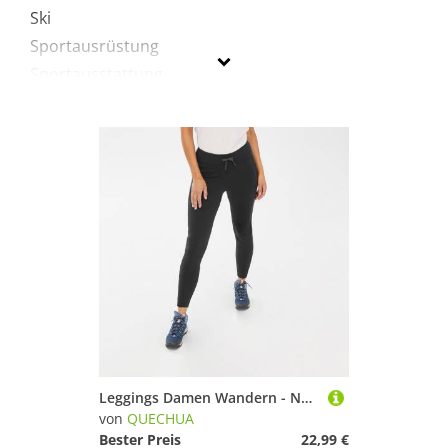
Ski
Sportausrüstung
Sportausstattung
Sportschuhe
Wandern
Quechua
Geschlecht
Preis
% Sale
Schwarz
Leggings Damen Wandern - NH100 schwarz
von
QUECHUA
Bester Preis
22,99 €