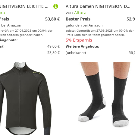
Altura NIGHTVISION LEICHTE RADSHORTS, M
Altura Damen NIGHTVISION DWR Cycling Waist Tights Beinbekleidung, Schwarz, L/12
ura
von
Altura
Preis
53,80 €
Bester Preis
52,9
 bei
Amazon
gefunden bei
Amazon
erprüft am 27.09.2025 um 00:04; der
zuletzt überprüft am 27.09.2025 um 00:04; der
 sich seitdem geändert haben.
Preis kann sich seitdem geändert haben.
5% Ersparnis
Angebote:
nt)
49,00 €
Weitere Angebote:
53,80 €
(unbekannt)
56,