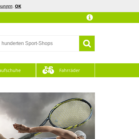
mungen
.
OK
aufschuhe
Fahrräder