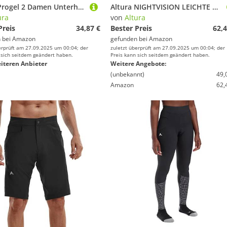
Altura Progel 2 Damen Unterhose Graphite 14
Altura NIGHTVISION LEICHTE RADSHORTS, XL
ura
von
Altura
Preis
34,87 €
Bester Preis
62,4
 bei
Amazon
gefunden bei
Amazon
erprüft am 27.09.2025 um 00:04; der
zuletzt überprüft am 27.09.2025 um 00:04; der
 sich seitdem geändert haben.
Preis kann sich seitdem geändert haben.
iteren Anbieter
Weitere Angebote:
(unbekannt)
49,
Amazon
62,