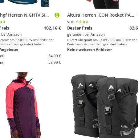
Yqgtsdfhgf Herren NIGHTVISION Storm wasserdichte RADJACKE Jacke, Schwarz, 3XL
Altura Herren ICON Rocket PACKBARERADJACKE Jacke, Schwarz, XL
ura
von
Altura
Preis
102,16 €
Bester Preis
82,6
 bei
Amazon
gefunden bei
Amazon
erprüft am 27.09.2025 um 00:04; der
zuletzt überprüft am 27.09.2025 um 00:04; der
 sich seitdem geändert haben.
Preis kann sich seitdem geändert haben.
Angebote:
Keine weiteren Anbieter
nt)
54,00 €
nt)
58,99 €