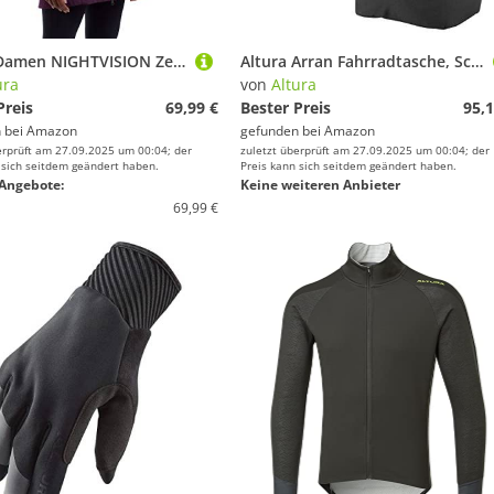
Altura Damen NIGHTVISION Zephyr wasserdichte RADJACKE Jacke, Schwarz, 38
Altura Arran Fahrradtasche, Schwarz, 36L
ura
von
Altura
Preis
69,99 €
Bester Preis
95,1
 bei
Amazon
gefunden bei
Amazon
erprüft am 27.09.2025 um 00:04; der
zuletzt überprüft am 27.09.2025 um 00:04; der
 sich seitdem geändert haben.
Preis kann sich seitdem geändert haben.
Angebote:
Keine weiteren Anbieter
69,99 €