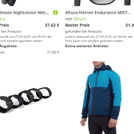
Altura Unisex Nightvision Winddicht Thermo Reflektierend Handschuh - Schwarz - X-Small
Altura Herren Endurance MISTRALSOFTSHELL-RADJACKE Jacke, Schwarz, XL
ura
von
Altura
Preis
37,62 €
Bester Preis
51,4
 bei
Amazon
gefunden bei
Amazon
erprüft am 27.09.2025 um 00:04; der
zuletzt überprüft am 27.09.2025 um 00:04; der
 sich seitdem geändert haben.
Preis kann sich seitdem geändert haben.
Angebote:
Keine weiteren Anbieter
nt)
21,00 €