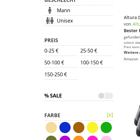
GESCHLECHT
Mann
Unisex
von
Alt
Bester 
gefunden
PREIS
zuletzt üb
Preis kann
0-25 €
25-50 €
Weitere 
Amazon
50-100 €
100-150 €
150-250 €
% SALE
FARBE