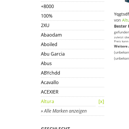
+8000
100%
von
Alt
2XU
Bester 
gefunden
Abaodam
zuletzt üb
Preis kann
Aboiled
Weitere 
(unbekan
Abu Garcia
(unbekan
Abus
ABYchdd
Acavallo
ACEXIER
Altura
» Alle Marken anzeigen