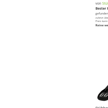
von
St
Bester 
gefunden
zuletzt üb
Preis kann
Keine we