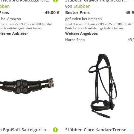
übben
von
Stübben
Preis
49,00 €
Bester Preis
45,9
 bei
Amazon
gefunden bei
Amazon
erprüft am 27.09.2025 um 00:03; der
zuletzt überprüft am 27.09.2025 um 00:03; der
 sich seitdem geändert haben.
Preis kann sich seitdem geändert haben.
iteren Anbieter
Weitere Angebote:
Horse Shop
45,
Stübben EquiSoft Sattelgurt ohne Polster
Stübben Clare KandareTrense Switch