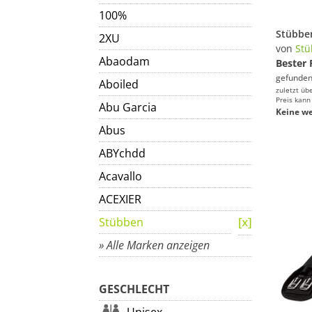
100%
2XU
von
St
Abaodam
Bester 
gefunden
Aboiled
zuletzt üb
Preis kann
Abu Garcia
Keine we
Abus
ABYchdd
Acavallo
ACEXIER
Stübben
» Alle Marken anzeigen
GESCHLECHT