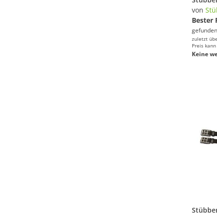
von
St
Bester 
gefunden
zuletzt üb
Preis kann
Keine we