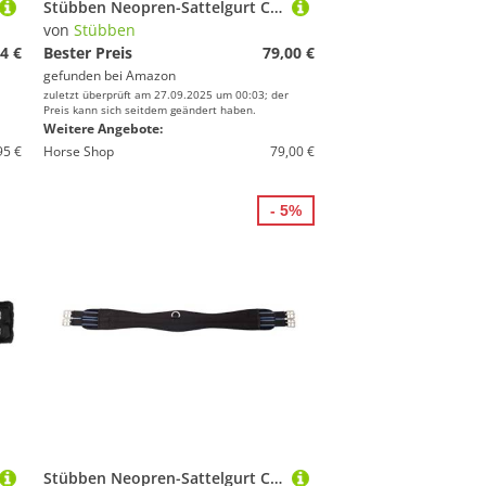
Stübben Neopren-Sattelgurt Coolmax Langgurt mit beidseitigem Elastikzug - schwarz - 140cm
von
Stübben
4 €
Bester Preis
79,00 €
gefunden bei
Amazon
zuletzt überprüft am 27.09.2025 um 00:03; der
Preis kann sich seitdem geändert haben.
Weitere Angebote:
95 €
Horse Shop
79,00 €
- 5%
Stübben Neopren-Sattelgurt Coolmax Langgurt mit beidseitigem Elastikzug - schwarz - 125cm