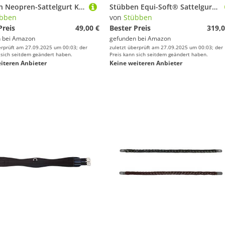
Stübben Neopren-Sattelgurt Kurzgurt ohne Elastikzug - schwarz - 70cm
Stübben Equi-Soft® Sattelgurt inkl. Polster - schwarz - 40cm - Vachetteleder schwarz
übben
von
Stübben
Preis
49,00 €
Bester Preis
319,0
 bei
Amazon
gefunden bei
Amazon
erprüft am 27.09.2025 um 00:03; der
zuletzt überprüft am 27.09.2025 um 00:03; der
 sich seitdem geändert haben.
Preis kann sich seitdem geändert haben.
iteren Anbieter
Keine weiteren Anbieter