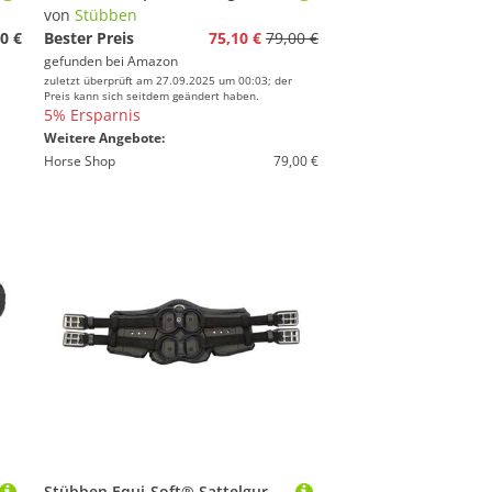
von
Stübben
0 €
Bester Preis
75,10 €
79,00 €
gefunden bei
Amazon
zuletzt überprüft am 27.09.2025 um 00:03; der
Preis kann sich seitdem geändert haben.
5% Ersparnis
Weitere Angebote:
Horse Shop
79,00 €
Stübben Equi-Soft® Sattelgurt inkl. Polster - schwarz - 85cm - Neopren schwarz