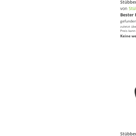
von
St
Bester 
gefunden
zuletzt üb
Preis kann
Keine we