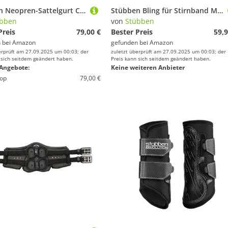
Stübben Neopren-Sattelgurt Coolmax Langgurt mit beidseitigem Elastikzug - schwarz - 135cm
Stübben Bling für Stirnband Magic Tack Leder geflochten - schwarz
übben
von
Stübben
Preis
79,00 €
Bester Preis
59,9
 bei
Amazon
gefunden bei
Amazon
erprüft am 27.09.2025 um 00:03; der
zuletzt überprüft am 27.09.2025 um 00:03; der
 sich seitdem geändert haben.
Preis kann sich seitdem geändert haben.
Angebote:
Keine weiteren Anbieter
op
79,00 €