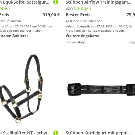
Stübben Equi-Soft® Sattelgurt inkl. Polster - schwarz - 60cm - Lammfell anthrazit-schwarz
Stübben Airflow Trainingsgamaschen - schwarz - XL
übben
von
Stübben
Preis
319,00 €
Bester Preis
75,9
 bei
Amazon
gefunden bei
Amazon
erprüft am 27.09.2025 um 00:03; der
zuletzt überprüft am 27.09.2025 um 00:03; der
 sich seitdem geändert haben.
Preis kann sich seitdem geändert haben.
iteren Anbieter
Weitere Angebote:
Horse Shop
75,
Stübben Stallhalfter NT - schwarz - Warmblut (WB) - Messing
Stübben Kordelgurt mit gepolsterten Edelstahlschnallen - schwarz - 60cm