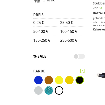
Unisex
von
St
Bester 
PREIS
gefunden
0-25 €
25-50 €
zuletzt üb
Preis kann
Keine we
50-100 €
100-150 €
150-250 €
250-500 €
% SALE
FARBE