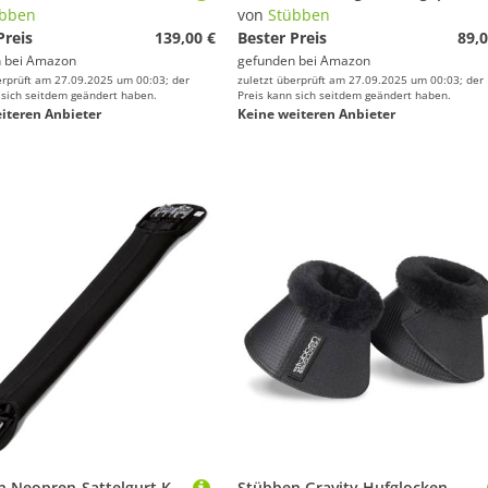
übben
von
Stübben
Preis
139,00 €
Bester Preis
89,0
 bei
Amazon
gefunden bei
Amazon
erprüft am 27.09.2025 um 00:03; der
zuletzt überprüft am 27.09.2025 um 00:03; der
 sich seitdem geändert haben.
Preis kann sich seitdem geändert haben.
iteren Anbieter
Keine weiteren Anbieter
Stübben Neopren-Sattelgurt Kurzgurt ohne Elastikzug - schwarz - 50cm
Stübben Gravity Hufglocken mit Fleece - schwarz - XL