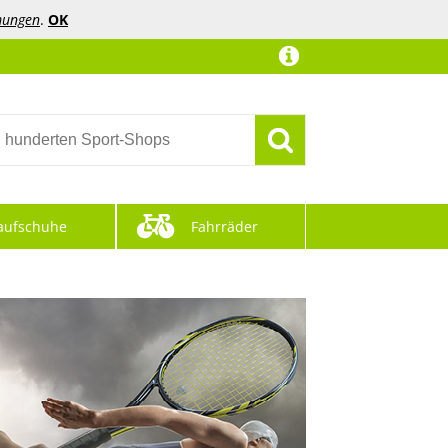
mungen
.
OK
aufschuhe
Fahrräder