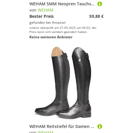
WEHAM 5MM Neopren Tauchstiefel Surf Scuba Tauchen Schwimmschuhe Windsurfen Unterwasserfischen Kitesurf Ausrüstung Strandschuhe Schnorcheln,Schwarz,40
von
WEHAM
Bester Preis
59,88 €
gefunden bei
Amazon
zuletzt überprüft am 27.09.2025 um 00:03; der
Preis kann sich seitdem geändert haben.
Keine weiteren Anbieter
WEHAM Reitstiefel für Damen und Herren, Retro-Ritterstiefel aus PU-Leder, modische Outdoor-Reitstiefel für Pferderennen, Lange Stiefel für den täglichen Gebrauch,Schwarz,45
von
WEHAM