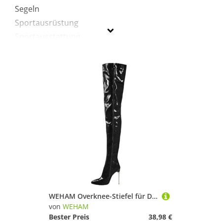
Segeln
Sportausrüstung
Sportausstattung
Sportbekleidung
Sportschuhe
Tauchen & Schnorcheln
Wakeboarding
Wakeskating
Wandern
WEHAM
Geschlecht
Preis
WEHAM Overknee-Stiefel für Damen in Übergröße, Kunst-PU, Overknee-Stiefel, Tanzschuhe für Damen, Kniehohe Stiefel mit seitlichem Reißverschluss,Schwarz,46
von
WEHAM
% Sale
Bester Preis
38,98 €