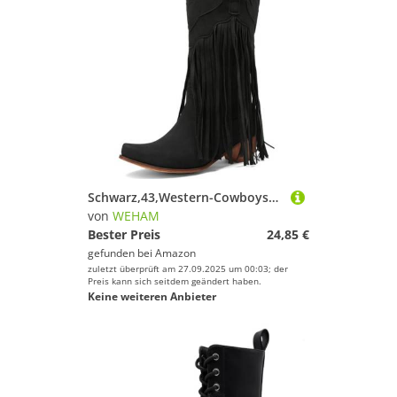
Schwarz,43,Western-Cowboystiefel mit Fransen für Damen, mittelhohe Reitstiefel mit spitzem, dickem Absatz und breiter Wade, Klassische, bestickte, Bequeme Cowgirl-Stiefeletten zum Überziehen
von
WEHAM
Bester Preis
24,85 €
gefunden bei
Amazon
zuletzt überprüft am 27.09.2025 um 00:03; der
Preis kann sich seitdem geändert haben.
Keine weiteren Anbieter