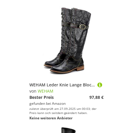
WEHAM Leder Knie Lange Block Heels Stiefel für Frauen, Y2K Goth Punk Vintage Denim Print Lange Cowgirls Breite Kalb Flache Schuhe,Schwarz,36
von
WEHAM
Bester Preis
97,88 €
gefunden bei
Amazon
zuletzt überprüft am 27.09.2025 um 00:03; der
Preis kann sich seitdem geändert haben.
Keine weiteren Anbieter