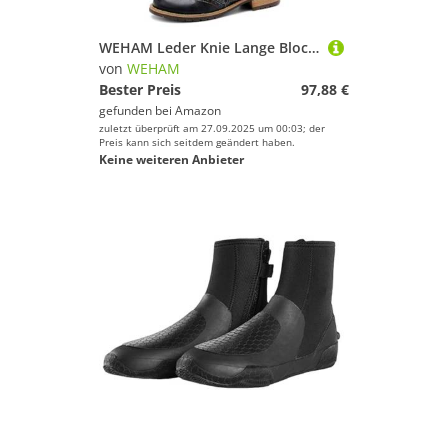
WEHAM Leder Knie Lange Block Heels Stiefel für Frauen, Y2K Goth Punk Vintage Denim Print Lange Cowgirls Breite Kalb Flache Schuhe,Schwarz,41
von
WEHAM
Bester Preis
97,88 €
gefunden bei
Amazon
zuletzt überprüft am 27.09.2025 um 00:03; der
Preis kann sich seitdem geändert haben.
Keine weiteren Anbieter