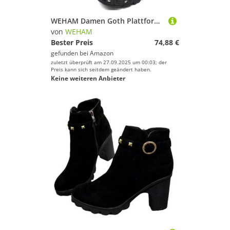
WEHAM Damen Goth Plattform Combat Stiefel mit Nietenbuckel, klobigem Blockabsatz, Knöchel-Stiefeletten, wasserdicht, Motorrad-Stiefel,Schwarz,43
von
WEHAM
Bester Preis
74,88 €
gefunden bei
Amazon
zuletzt überprüft am 27.09.2025 um 00:03; der
Preis kann sich seitdem geändert haben.
Keine weiteren Anbieter