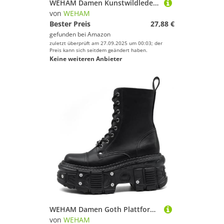
WEHAM Damen Kunstwildleder Stiefeletten Runde Zehe Chunky Niedriger Absatz Reißverschluss Knöchel Stiefel mit Schnalle,Schwarz,41
von
WEHAM
Bester Preis
27,88 €
gefunden bei
Amazon
zuletzt überprüft am 27.09.2025 um 00:03; der
Preis kann sich seitdem geändert haben.
Keine weiteren Anbieter
WEHAM Damen Goth Plattform Combat Stiefel mit Nietenbuckel, klobigem Blockabsatz, Knöchel-Stiefeletten, wasserdicht, Motorrad-Stiefel,Schwarz,37
von
WEHAM