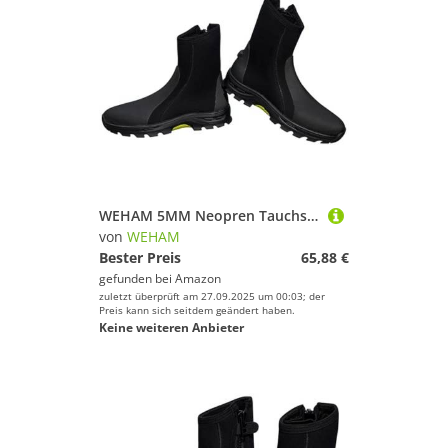
WEHAM 5MM Neopren Tauchstiefel Surf Scuba Tauchen Schwimmschuhe Windsurfen Unterwasserfischen Kitesurf Ausrüstung Strandschuhe Schnorcheln,Schwarz,36
von
WEHAM
Bester Preis
65,88 €
gefunden bei
Amazon
zuletzt überprüft am 27.09.2025 um 00:03; der
Preis kann sich seitdem geändert haben.
Keine weiteren Anbieter