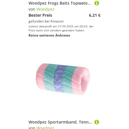
Woedpez Frogs Baits Topwater Köder mit Haken, 8,5 cm, 12,7 g, Frösche, Crankbait-Köder, Schwimmköder für Salzwasserangeln, realistische Schwarzfisch-Angelköder
von
Woedpez
Bester Preis
6,21 €
gefunden bei
Amazon
zuletzt überprüft am 27.09.2025 um 00:03; der
Preis kann sich seitdem geändert haben.
Keine weiteren Anbieter
Woedpez Sportarmband, Tennis-Armband, saugfähig, bunt, gestreift, für Basketball, Laufen, Fitnessstudio, Sport, Handgelenk, bunt, gestreift, für Basketball
von
Woedpez