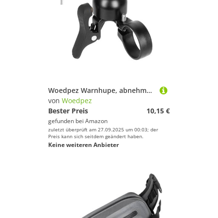
Farbe
Fitnesszubehör von Woedpez
Spaß und Erfolg beim Sportausrüstung!
Zelte von Woedpez
Handschuhe von Woedpez
Navigation von Woedpez
Brillen von Woedpez
Woedpez Warnhupe, abnehmbare laute Fahrradhupe, schnelle Installation, Fahrradklingeln für Outdoor, Campus, Community, Radfahren, ergonomische Fahrradklingeln
von
Woedpez
Schläger & Stöcke von Woedpez
Bester Preis
10,15 €
gefunden bei
Amazon
Wintersportausrüstung von Woedpez
zuletzt überprüft am 27.09.2025 um 00:03; der
Preis kann sich seitdem geändert haben.
Keine weiteren Anbieter