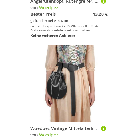
Angelrutenkopf, Rutengreifer, tragbare Auflage, Ständer für Damen und Herren, Angler, Angelrutengriff, Pod-Ständer
von
Woedpez
Bester Preis
13,20 €
gefunden bei
Amazon
zuletzt überprüft am 27.09.2025 um 00:03; der
Preis kann sich seitdem geändert haben.
Keine weiteren Anbieter
Woedpez Vintage Mittelalterliche Hüfttasche Hüfttasche Leder Mittelalterliche Geprägte Gürteltasche Beutel Gürtel Münztasche Vintage Beutel Tasche
von
Woedpez