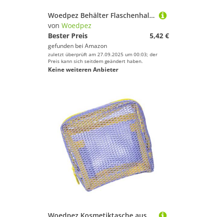
Woedpez Behälter Flaschenhalter Aufbewahrung Wasserdichte Boxen mit Umhängeband für Schwimmer, Tauchen, Kajak, Boot, Kanu, Schwimmzubehör, wasserdichter Behälter, wasserdichter Behälter,
von
Woedpez
Bester Preis
5,42 €
gefunden bei
Amazon
zuletzt überprüft am 27.09.2025 um 00:03; der
Preis kann sich seitdem geändert haben.
Keine weiteren Anbieter
Woedpez Kosmetiktasche aus Nylongeflecht, quadratische Netze, Kosmetiktasche, Reise-Aufbewahrungstasche, Mehrzweck-Tasche, quadratische Netz-Kosmetiktasche