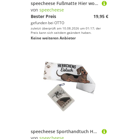
speecheese Fußmatte Hier wohnt ein Aue Fan Fußmatte mit Rasen Motiv Fußball Stadion Sport
von
speecheese
Bester Preis
19,95 €
gefunden bei
OTTO
zuletzt überprüft am 10.08.2026 um 01:17; der
Preis kann sich seitdem geändert haben.
Keine weiteren Anbieter
speecheese Sporthandtuch Herrchens Eistuch Dackel Pfoten Cartoon Eishandtuch
von
speecheese