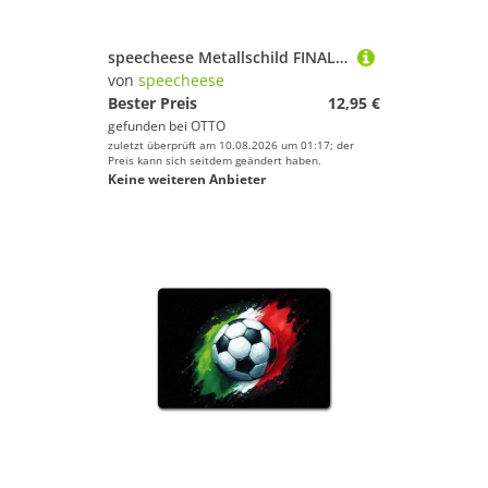
speecheese Metallschild FINALE 2025 Bielefeld Metallschild XL in 21x28 cm für das Pokalfinale
von
speecheese
Bester Preis
12,95 €
gefunden bei
OTTO
zuletzt überprüft am 10.08.2026 um 01:17; der
Preis kann sich seitdem geändert haben.
Keine weiteren Anbieter