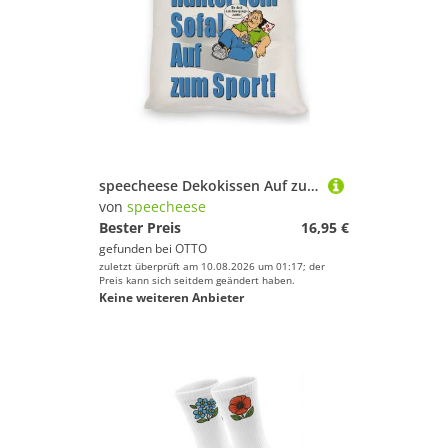
Pfeifen von speecheese
viel Spaß und Erfolg beim Sportausrüstung!
speecheese Dekokissen Auf zum Sport! Motivations Kissen mit Text in blau und Spruch
von
speecheese
Bester Preis
16,95 €
gefunden bei
OTTO
zuletzt überprüft am 10.08.2026 um 01:17; der
Preis kann sich seitdem geändert haben.
Keine weiteren Anbieter