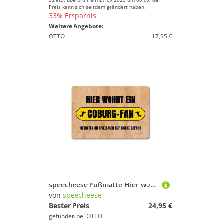
zuletzt überprüft am 27.09.2025 um 00:03; der
Preis kann sich seitdem geändert haben.
33% Ersparnis
Weitere Angebote:
OTTO
17,95 €
speecheese Fußmatte Hier wohnt ein Coburg Fan Fußmatte in 40x60 cm ohne Rand mit Motiv
von
speecheese
Bester Preis
24,95 €
gefunden bei
OTTO