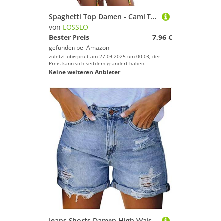
Spaghetti Top Damen - Cami Top Damen mit Rüschen Tank Top Damen Sexy Trägertop Blusentop Ärmelloses Lace Up Oberteile Tshirt Einfarbig Camisole Tops Spaghettiträger Vest Tunika Tanktops Frauen
von
LOSSLO
Bester Preis
7,96 €
gefunden bei
Amazon
zuletzt überprüft am 27.09.2025 um 00:03; der
Preis kann sich seitdem geändert haben.
Keine weiteren Anbieter
Jeans Shorts Damen High Waist, Zerrissene Jeansshorts Gerades Bein Stretch Streetwear Denim Pants mit Knöpfen Bermuda Jeans-Shorts Sommer Hotpants Kurze Jeans Hose mit Taschen Freizeitshorts