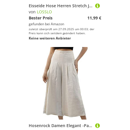
Eisseide Hose Herren Stretch Jogginghose Herren Baggy Sommer Freizeithose Lang Hosen mit Gummizug Modern Sporthose mit Reißverschlusstaschen Bequem Stoffhose Sport Laufhose Leichte Softshellhose
von
LOSSLO
Bester Preis
11,99 €
gefunden bei
Amazon
zuletzt überprüft am 27.09.2025 um 00:03; der
Preis kann sich seitdem geändert haben.
Keine weiteren Anbieter
Hosenrock Damen Elegant -Palazzo Hose Damen Sommer,Yogahose Damen Kurz Sommerhose Leicht Baggy Jogginghose Culottes Hosen Freizeithose Weites Bein Strandhose Sporthose Schlaghose mit Taschen