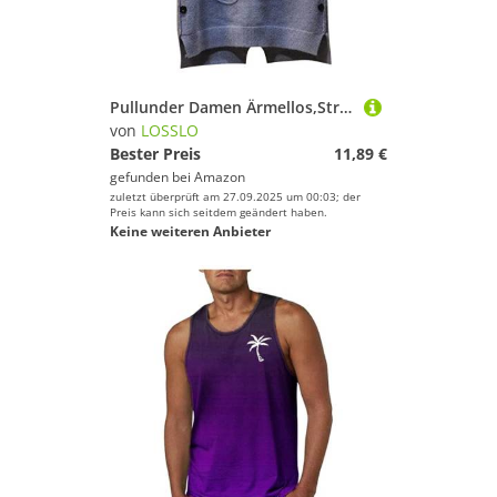
Pullunder Damen Ärmellos,Strickpullunder Elegant Strickweste V Ausschnitt Einfarbig Strick Tank Top Kurz Freizeit Sweater Freizeit Lose Stricken Weste Winter Herbst Strickpullover
von
LOSSLO
Bester Preis
11,89 €
gefunden bei
Amazon
zuletzt überprüft am 27.09.2025 um 00:03; der
Preis kann sich seitdem geändert haben.
Keine weiteren Anbieter