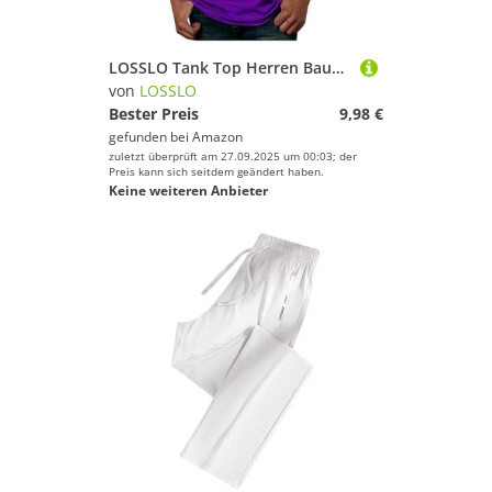
LOSSLO Tank Top Herren Baumwolle Unterhemd Sommer Hawaii Bedrucktes Gradient ärmelloses Leicht Sport Unterhemd Atmungsaktiv Trägershirts Sporttop Tanktops Beach Urlaub Wandershirt Tankshirt Fitness
von
LOSSLO
Bester Preis
9,98 €
gefunden bei
Amazon
zuletzt überprüft am 27.09.2025 um 00:03; der
Preis kann sich seitdem geändert haben.
Keine weiteren Anbieter