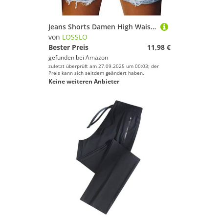
Jeans Shorts Damen High Waist, Zerrissene Jeansshorts Gerades Bein Stretch Streetwear Denim Pants mit Knöpfen Bermuda Jeans-Shorts Sommer Hotpants Kurze Jeans Hose mit Taschen Freizeitshorts
von
LOSSLO
Bester Preis
11,98 €
gefunden bei
Amazon
zuletzt überprüft am 27.09.2025 um 00:03; der
Preis kann sich seitdem geändert haben.
Keine weiteren Anbieter