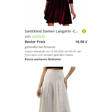
Samtkleid Damen Langarm -Cocktailkleid Damen Kurz -Mini Kleider Damen Elegant Minikleid A-Linie Winterkleid Swing Kleid Rundhals Freizeitkleid Hohe Taille Einfarbig Partykleid Abendkleid Herbst
von
LOSSLO
Bester Preis
18,08 €
gefunden bei
Amazon
zuletzt überprüft am 27.09.2025 um 00:03; der
Preis kann sich seitdem geändert haben.
Keine weiteren Anbieter