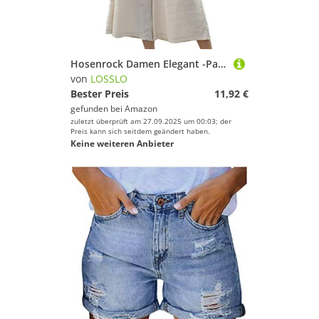
Hosenrock Damen Elegant -Palazzo Hose Damen Sommer,Yogahose Damen Kurz Sommerhose Leicht Baggy Jogginghose Culottes Hosen Freizeithose Weites Bein Strandhose Sporthose Schlaghose mit Taschen
von
LOSSLO
Bester Preis
11,92 €
gefunden bei
Amazon
zuletzt überprüft am 27.09.2025 um 00:03; der
Preis kann sich seitdem geändert haben.
Keine weiteren Anbieter