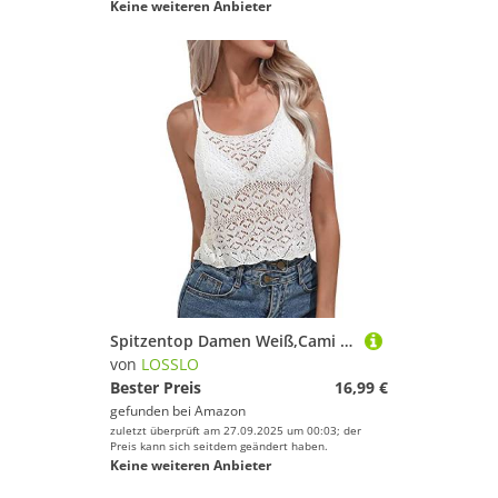
Keine weiteren Anbieter
Spitzentop Damen Weiß,Cami Top Damen,Spaghetti Top Damen V Ausschnitte Sexy Spitzen Oberteile Locker Blusentops Tshirt Tunika Bluse Sommertops Luftig Weste Tops Teenager Mädchen Tanktops Frauen
von
LOSSLO
Bester Preis
16,99 €
gefunden bei
Amazon
zuletzt überprüft am 27.09.2025 um 00:03; der
Preis kann sich seitdem geändert haben.
Keine weiteren Anbieter