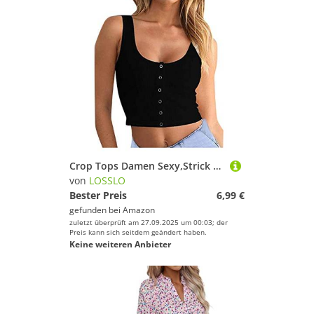
Crop Tops Damen Sexy,Strick Tank Top Damen Sommer,Trägertop Damen Ärmellose Bauchfreie Cropped Top Slim Fit Knitted Tops mit Knöpfen Camisole Weste T-Shirt Tanktops Frauen Vest Top Unterhemd
von
LOSSLO
Bester Preis
6,99 €
gefunden bei
Amazon
zuletzt überprüft am 27.09.2025 um 00:03; der
Preis kann sich seitdem geändert haben.
Keine weiteren Anbieter