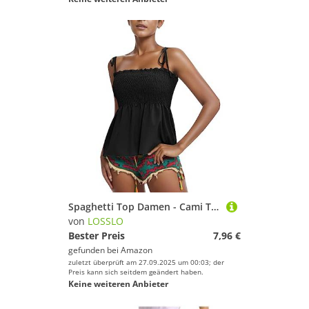
Spaghetti Top Damen - Cami Top Damen mit Rüschen Tank Top Damen Sexy Trägertop Blusentop Ärmelloses Lace Up Oberteile Tshirt Einfarbig Camisole Tops Spaghettiträger Vest Tunika Tanktops Frauen
von
LOSSLO
Bester Preis
7,96 €
gefunden bei
Amazon
zuletzt überprüft am 27.09.2025 um 00:03; der
Preis kann sich seitdem geändert haben.
Keine weiteren Anbieter