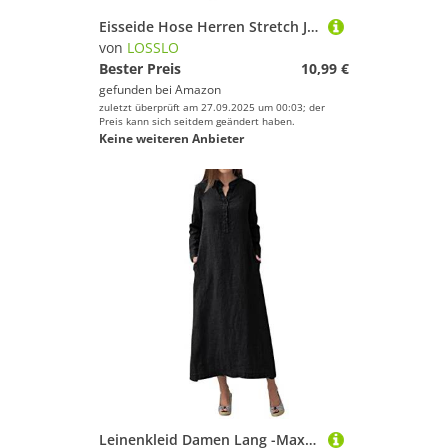
Eisseide Hose Herren Stretch Jogginghose Herren Baggy Sommer Freizeithose Lang Hosen mit Gummizug Modern Sporthose mit Reißverschlusstaschen Bequem Stoffhose Sport Laufhose Leichte Softshellhose
von
LOSSLO
Bester Preis
10,99 €
gefunden bei
Amazon
zuletzt überprüft am 27.09.2025 um 00:03; der
Preis kann sich seitdem geändert haben.
Keine weiteren Anbieter
Leinenkleid Damen Lang -Maxikleid Damen Elegant -Lange Kleider Damen Langarm Hemdkleid mit Stehkragen Knopfleiste Shirtkleider Freizeitkleid Baumwolle Leinen Maxi Kleid Lose Tunikakleid mit Schlitz