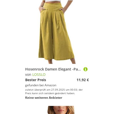
Hosenrock Damen Elegant -Palazzo Hose Damen Sommer,Yogahose Damen Kurz Sommerhose Leicht Baggy Jogginghose Culottes Hosen Freizeithose Weites Bein Strandhose Sporthose Schlaghose mit Taschen
von
LOSSLO
Bester Preis
11,92 €
gefunden bei
Amazon
zuletzt überprüft am 27.09.2025 um 00:03; der
Preis kann sich seitdem geändert haben.
Keine weiteren Anbieter