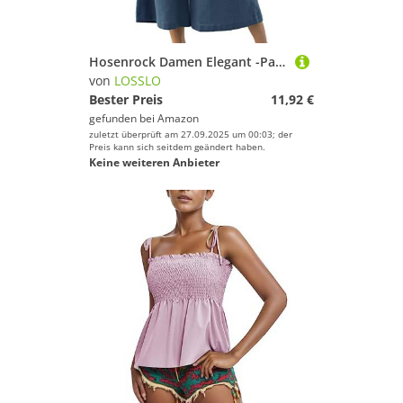
Hosenrock Damen Elegant -Palazzo Hose Damen Sommer,Yogahose Damen Kurz Sommerhose Leicht Baggy Jogginghose Culottes Hosen Freizeithose Weites Bein Strandhose Sporthose Schlaghose mit Taschen
von
LOSSLO
Bester Preis
11,92 €
gefunden bei
Amazon
zuletzt überprüft am 27.09.2025 um 00:03; der
Preis kann sich seitdem geändert haben.
Keine weiteren Anbieter