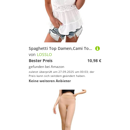
Spaghetti Top Damen,Cami Top Damen,Trägertop Damen Sommer Rüschen Tank Top Sexy Spitzentop Blusentops Spitzen Oberteile T Shirt V Ausschnitte Tunika Bluse mit Blumen Druck Weste Tanktops Frauen
von
LOSSLO
Bester Preis
10,98 €
gefunden bei
Amazon
zuletzt überprüft am 27.09.2025 um 00:03; der
Preis kann sich seitdem geändert haben.
Keine weiteren Anbieter