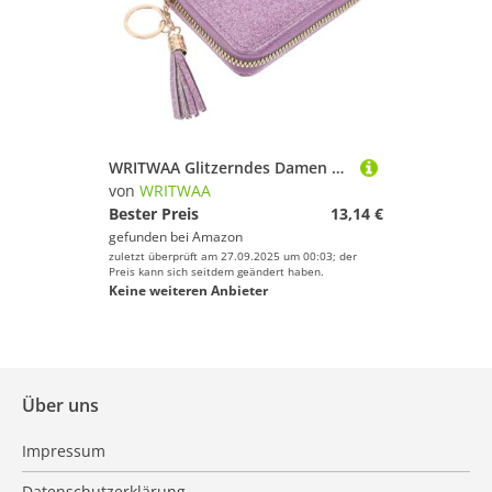
WRITWAA Glitzerndes Damen Kartenetui mit Reißverschluss PU Windmühlenstruktur Großer Stauraum für Kreditkarten und Münzen Handliche Geldbörse mit Schlüsselanhänger Quaste für Alltag und
von
WRITWAA
Bester Preis
13,14 €
gefunden bei
Amazon
zuletzt überprüft am 27.09.2025 um 00:03; der
Preis kann sich seitdem geändert haben.
Keine weiteren Anbieter
Über uns
Impressum
Datenschutzerklärung