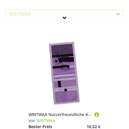
WRITWAA
Geschlecht
Preis
Lila
WRITWAA Nutzerfreundliche Krankenschwester Stifttasche aus Langlebigem Material mit Vielseitigem Stauraum für Stifte Karten und Medizinische Werkzeuge für Täglichen Gebrauch im
von
WRITWAA
Bester Preis
10,52 €