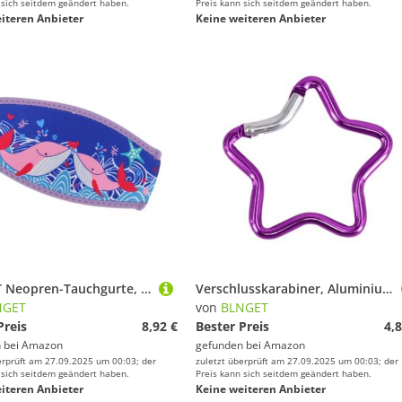
 sich seitdem geändert haben.
Preis kann sich seitdem geändert haben.
iteren Anbieter
Keine weiteren Anbieter
BLNGET Neopren-Tauchgurte, Haarschutz, wasserdicht, Tauch- und Schnorchelriemen für Männer und Frauen, dauerhaftes Wassersport-Zubehör
Verschlusskarabiner, Aluminiumlegierung, Schlüsselanhänger, Haken, Clips, Verriegelung, Wander-Clips mit Federverschluss, sternförmiger Karabiner
NGET
von
BLNGET
Preis
8,92 €
Bester Preis
4,8
 bei
Amazon
gefunden bei
Amazon
erprüft am 27.09.2025 um 00:03; der
zuletzt überprüft am 27.09.2025 um 00:03; der
 sich seitdem geändert haben.
Preis kann sich seitdem geändert haben.
iteren Anbieter
Keine weiteren Anbieter