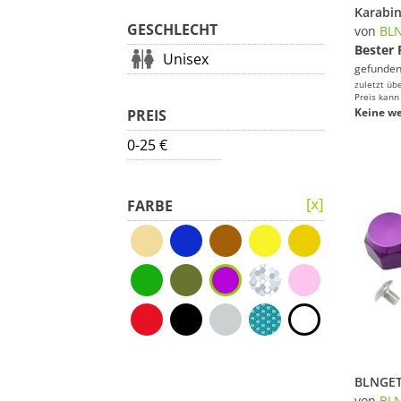
GESCHLECHT
von
BL
Bester 
Unisex
gefunden
zuletzt üb
Preis kann
Keine we
PREIS
0-25 €
FARBE
von
BL