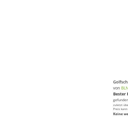
von
BL
Bester 
gefunden
zuletzt üb
Preis kann
Keine we