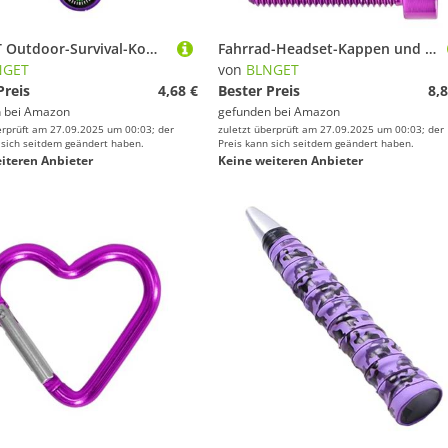
BLNGET Outdoor-Survival-Kompasse, Bergsteiger-Zeiger, Navigationswerkzeug, tragbarer Landhof für Wandern, Bergsteigen, Kompasse, Zeiger-Navigation
Fahrrad-Headset-Kappen und Schraube, Aluminiumlegierung, Vorderradgabelvorbau-Abdeckung, Ersatzteil, obere Halterung, Schraube für Rennräder
NGET
von
BLNGET
Preis
4,68 €
Bester Preis
8,8
 bei
Amazon
gefunden bei
Amazon
erprüft am 27.09.2025 um 00:03; der
zuletzt überprüft am 27.09.2025 um 00:03; der
 sich seitdem geändert haben.
Preis kann sich seitdem geändert haben.
iteren Anbieter
Keine weiteren Anbieter