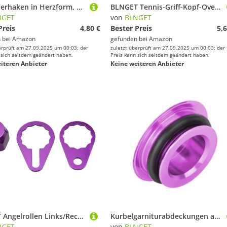
Karabinerhaken in Herzform, Aluminiumlegierung, Schlüsselanhänger, Feder-Karabinerhaken, Camping-Rucksäcke, robustes Aluminium, herzförmiger Clip, Outdoor, Camping, Wandern, Reisen
BLNGET Tennis-Griff-Kopf-Overgrip, rutschfestes Schweißband für Squash- und Badminton-Schläger, super saugfähig
NGET
von
BLNGET
Preis
4,80 €
Bester Preis
5,6
 bei
Amazon
gefunden bei
Amazon
erprüft am 27.09.2025 um 00:03; der
zuletzt überprüft am 27.09.2025 um 00:03; der
 sich seitdem geändert haben.
Preis kann sich seitdem geändert haben.
iteren Anbieter
Keine weiteren Anbieter
BLNGET Angelrollen Links/Rechts Griff Verriegelungsplatte Schrauben Mutterabdeckungen Verriegelungsteil für Baitcastrollen Schraube Mutter Abdeckung u
Kurbelgarniturabdeckungen aus Aluminiumlegierung, Mittelschaft, Zahnplatte, Kurbelabdeckungen, wasserdicht, für Radfahren, Kurbelgarnitur, Zahnplatte, Kurbelabdeckung
NGET
von
BLNGET