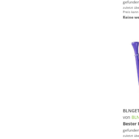
gefunden
zuletzt üb
Preis kann
Keine we
von
BL
Bester 
gefunden
zuletzt üb