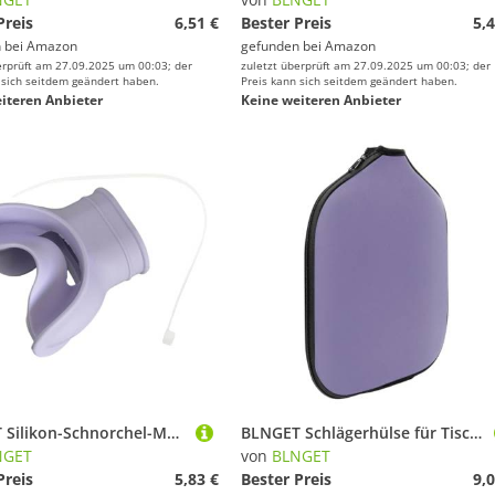
Preis
6,51 €
Bester Preis
5,4
 bei
Amazon
gefunden bei
Amazon
erprüft am 27.09.2025 um 00:03; der
zuletzt überprüft am 27.09.2025 um 00:03; der
 sich seitdem geändert haben.
Preis kann sich seitdem geändert haben.
iteren Anbieter
Keine weiteren Anbieter
BLNGET Silikon-Schnorchel-Mundstücke, zweite Stufe, Regler, abnehmbare Mundstücke für Schwimmen und Tauchen, Unterwasser-Atemschlauch
BLNGET Schlägerhülse für Tischtennisschläger
NGET
von
BLNGET
Preis
5,83 €
Bester Preis
9,0