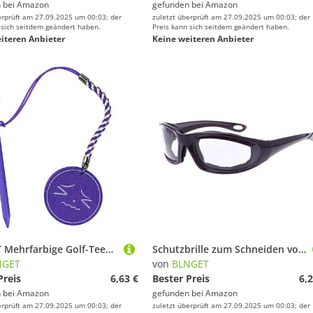
 bei
Amazon
gefunden bei
Amazon
erprüft am 27.09.2025 um 00:03; der
zuletzt überprüft am 27.09.2025 um 00:03; der
 sich seitdem geändert haben.
Preis kann sich seitdem geändert haben.
iteren Anbieter
Keine weiteren Anbieter
BLNGET Mehrfarbige Golf-Tees aus Holz mit Anti-Verlust-Seil und EVA-Schaumstoff-Druck, Ballhalter, Geschenk, 83 mm, leicht
Schutzbrille zum Schneiden von Zwiebeln, praktisch zum Kochen, reißfest, für Küche und Esszimmer, Küche, Brille für Augen
NGET
von
BLNGET
Preis
6,63 €
Bester Preis
6,2
 bei
Amazon
gefunden bei
Amazon
erprüft am 27.09.2025 um 00:03; der
zuletzt überprüft am 27.09.2025 um 00:03; der