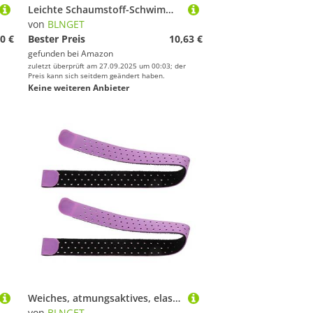
Leichte Schaumstoff-Schwimmbojen, Schwimmbad, Training, Schwimmbrett, Beinbretter, Beine, Hüften, Schwimmausrüstung, Schwimmtraining, EVA-Schaum-Bein, für Kinder, Erwachsene, Anfänger
von
BLNGET
0 €
Bester Preis
10,63 €
gefunden bei
Amazon
zuletzt überprüft am 27.09.2025 um 00:03; der
Preis kann sich seitdem geändert haben.
Keine weiteren Anbieter
Weiches, atmungsaktives, elastisches Sportarmband, Knöchelband und Handgelenk für Pulsmesser, Uhr, weiches Armband, Geschenk, elastisches Armband
von
BLNGET