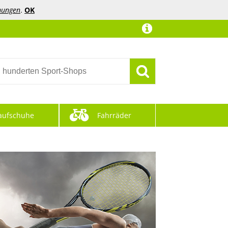
mungen
.
OK
aufschuhe
Fahrräder