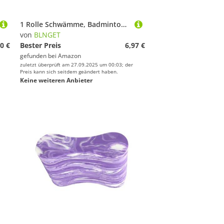
1 Rolle Schwämme, Badmintonschläger, Griffkissen, Schaumstofffolie, Tennisband, athletisches Tape, Muskelbandagen, Tennis, schützender Griff
von
BLNGET
0 €
Bester Preis
6,97 €
gefunden bei
Amazon
zuletzt überprüft am 27.09.2025 um 00:03; der
Preis kann sich seitdem geändert haben.
Keine weiteren Anbieter