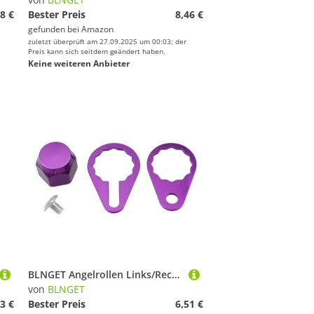
8 €
Bester Preis
8,46 €
gefunden bei
Amazon
zuletzt überprüft am 27.09.2025 um 00:03; der
Preis kann sich seitdem geändert haben.
Keine weiteren Anbieter
BLNGET Angelrollen Links/Rechts Griff Verriegelungsplatte Schrauben Mutterabdeckungen Verriegelungsteil für Baitcastrollen Schraube Mutter Abdeckung u
von
BLNGET
3 €
Bester Preis
6,51 €