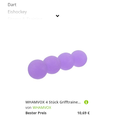
Dart
Eishockey
Fitness & Training
Fußball
Inline-Skates & Rollschuhe
Radsport
Sportausrüstung
Sportbekleidung
Tennis
Turnen & Gymnastik
WHAMVOX
Geschlecht
WHAMVOX 4 Stück Grifftrainer Handgrifftrainer mit Hoher Elastizität Verbessert Griffkraft und Fingerflexibilität Tragbare Stressbälle für Hand Fingerübungen Therapie und Muskelentspannung
Preis
von
WHAMVOX
Bester Preis
10,69 €