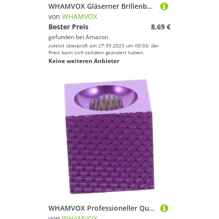
WHAMVOX Gläserner Brillenbügel Ersatz mit Antirutsch Design Passend Einfache Montage Langlebiges Material Transparentes Metall für Brillenreparatur Ersatzbrillenbügel
von
WHAMVOX
Bester Preis
8,69 €
gefunden bei
Amazon
zuletzt überprüft am 27.09.2025 um 00:03; der
Preis kann sich seitdem geändert haben.
Keine weiteren Anbieter
WHAMVOX Professioneller Queue Tip Shaper mit Präzisionsnadel Kompakter Billiard Queue Reparatur Polierwerkzeug für Snooker und Pool Präzise Reinigung und Langlebige Spitze
von
WHAMVOX