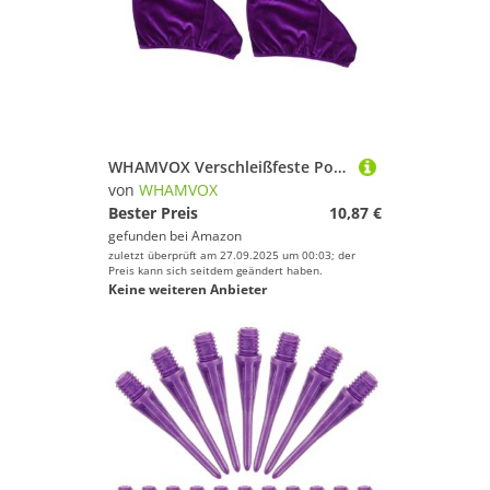
WHAMVOX Verschleißfeste Polyester Schlittschuhschoner Eiskunstlauf Überschuhe Skateschutz für Boots in Lila Schützt vor Kratzern und Schmutz Langlebig und Vielseitig für EIS Rollschuhe
von
WHAMVOX
Bester Preis
10,87 €
gefunden bei
Amazon
zuletzt überprüft am 27.09.2025 um 00:03; der
Preis kann sich seitdem geändert haben.
Keine weiteren Anbieter