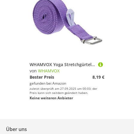
WHAMVOX Yoga Stretchgürtel Verstellbar 1,83m Multifunktionales Fitnessband Aus Baumwolle Trainingsgurt Für Yoga Krafttraining Robustes Zuggurt Zubehör Für Dehnübungen Und
von
WHAMVOX
Bester Preis
8,19 €
gefunden bei
Amazon
zuletzt überprüft am 27.09.2025 um 00:03; der
Preis kann sich seitdem geändert haben.
Keine weiteren Anbieter
Über uns