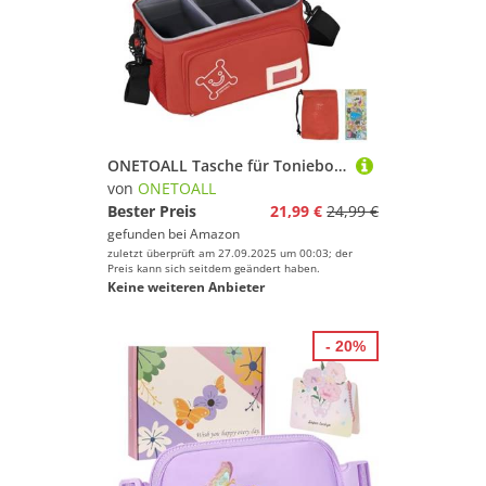
ONETOALL Tasche für Toniebox, Toniebox Transporter Hörfiguren mit Kordelzug Organizer, Aufkleber und Schultergurt, groß gepolstert für unterwegs im Urlaub Autofahrten
von
ONETOALL
Bester Preis
21,99 €
24,99 €
gefunden bei
Amazon
zuletzt überprüft am 27.09.2025 um 00:03; der
Preis kann sich seitdem geändert haben.
Keine weiteren Anbieter
- 20%