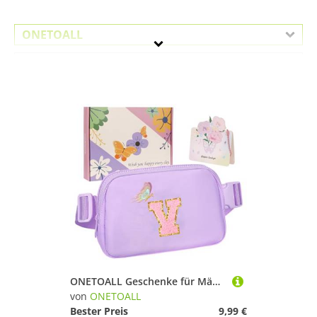
ONETOALL
Geschlecht
Preis
% Sale
Lila
ONETOALL Geschenke für Mädchen 10 11 12 Jahre, Bauchtasche Kinder mit Buchstaben, Verstellbare Sling Bag Damen, Teenager Personalisierte Geschenkidee für Geburtstag Kindertag
von
ONETOALL
Bester Preis
9,99 €