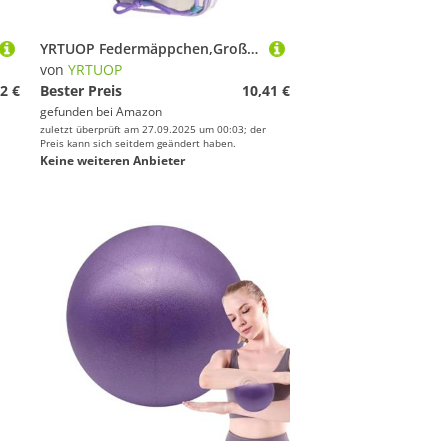
YRTUOP Federmäppchen,Großes Fassungsvermögen Schutztasche Für Stifte | Schreibwaren Organizer Schulbedarf Für Marker Lineal Radierer Haftnotizen Lehrer Schüler Uni Geburtstag Weihnachten
von
YRTUOP
2 €
Bester Preis
10,41 €
gefunden bei
Amazon
zuletzt überprüft am 27.09.2025 um 00:03; der
Preis kann sich seitdem geändert haben.
Keine weiteren Anbieter