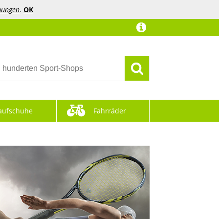
mungen
.
OK
aufschuhe
Fahrräder