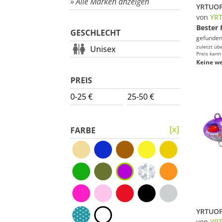
» Alle Marken anzeigen
von
YR
Bester 
GESCHLECHT
gefunden
zuletzt üb
Unisex
Preis kann
Keine we
PREIS
0-25 €
25-50 €
FARBE
von
YR