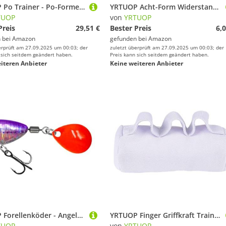
YRTUOP Po Trainer - Po-Former Gerät | Tragbar Multifunktional Für Fitness Körperformung Zuhause Training
YRTUOP Acht-Form Widerstandsbänder für Frauen - Figure 8 Fitnessbänder Mit Griffen,rutschfeste Ausrüstung Für Muskelaufbau Arme Schultern Rücken Brust
TUOP
von
YRTUOP
Preis
29,51 €
Bester Preis
6,0
 bei
Amazon
gefunden bei
Amazon
erprüft am 27.09.2025 um 00:03; der
zuletzt überprüft am 27.09.2025 um 00:03; der
 sich seitdem geändert haben.
Preis kann sich seitdem geändert haben.
iteren Anbieter
Keine weiteren Anbieter
YRTUOP Forellenköder - Angelköder Mit Haken | Fischzubehör Für Fluss Meer Süßwasser See Boot Kajak Camping Outdoor Angeln Fischen
YRTUOP Finger Griffkraft Trainer | Handtrainer Für Griffkraft Und Stressabbau - Fitnessgerät Für Musiker, Sportler Und Senioren
TUOP
von
YRTUOP