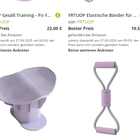
YRTUOP Gesäß Training - Po Former Gerät - Ergonomischer Booty Trainer für Fitness, Yoga, Rückbildung, Training, Zuhause, Outdoor, Workout
YRTUOP Elastische Bänder für Training | Elastisches Seil für Fitness - Trainingsgerät für Muskelaufbau und Dehnen im Fitnessstudio, Yoga, Pilates, Rehabilitation für Körperübungen
TUOP
von
YRTUOP
Preis
22,00 €
Bester Preis
10,5
 bei
Amazon
gefunden bei
Amazon
erprüft am 27.09.2025 um 00:03; der
zuletzt überprüft am 27.09.2025 um 00:03; der
 sich seitdem geändert haben.
Preis kann sich seitdem geändert haben.
iteren Anbieter
Keine weiteren Anbieter