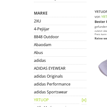
MARKE
von
YR
2XU
Bester 
gefunden
4-Pejiijar
zuletzt üb
Preis kann
8848 Outdoor
Keine we
Abaodam
Abus
adidas
ADIDAS EYEWEAR
adidas Originals
adidas Performance
adidas Sportswear
YRTUOP