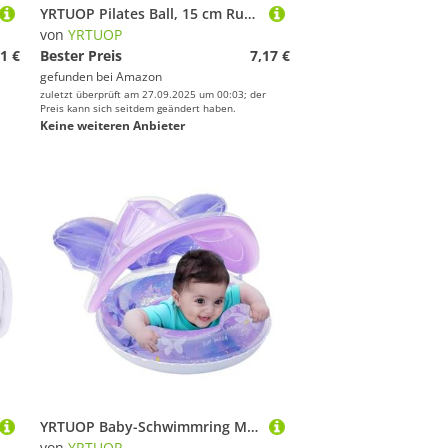
YRTUOP Pilates Ball, 15 cm Rutschfester Übung Ball Kleiners Gymnastikball Soft Yoga Ball for Abdominal and Shoulder Training, Balance, Sport, Pilates
von
YRTUOP
1 €
Bester Preis
7,17 €
gefunden bei
Amazon
zuletzt überprüft am 27.09.2025 um 00:03; der
Preis kann sich seitdem geändert haben.
Keine weiteren Anbieter
YRTUOP Baby-Schwimmring Mit Sonnendach | Schwimmhilfe Mit Baby Sonnenschutz | Schmetterlingsförmige Schwimmliege Für Outdoor Sommer Badespaß
von
YRTUOP