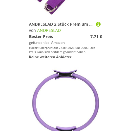
ANDRESLAD 2 Stück Premium Yoga Dehnband Sanft Hautfreundlich Waschbar Vielseitig für Ganzkörpertraining Pilates Stretching und Fitness im Haus für Yoga anfänger und Profis
von
ANDRESLAD
Bester Preis
7,71 €
gefunden bei
Amazon
zuletzt überprüft am 27.09.2025 um 00:03; der
Preis kann sich seitdem geändert haben.
Keine weiteren Anbieter