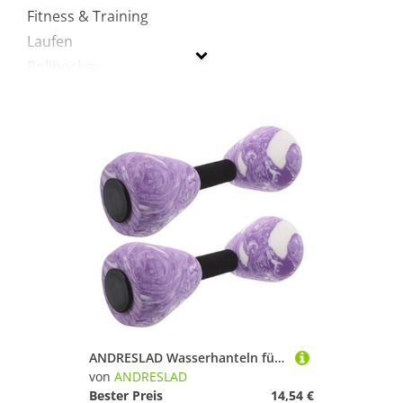
Fitness & Training
Laufen
Rollhockey
Schwimmen
Skateboarding
Sportausrüstung
Sportausstattung
Sportbekleidung
Turnen & Gymnastik
Yoga
ANDRESLAD
Geschlecht
ANDRESLAD Wasserhanteln für Poolübungen Eva-Schaum Wassergewichte Leicht Langlebig Gelenkschonend für Wassergymnastik Schwimmtraining Fitnessgerät für Damen
Preis
von
ANDRESLAD
Bester Preis
14,54 €