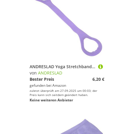
ANDRESLAD Yoga Stretchband für Frauen Lila Stabiler Ein wort griff Fitness Gurt für Rückentraining Pilates Stretching Band Elastisch für Yoga Zuhause Effektive Dehnübungen und Fitness
von
ANDRESLAD
Bester Preis
6,20 €
gefunden bei
Amazon
zuletzt überprüft am 27.09.2025 um 00:03; der
Preis kann sich seitdem geändert haben.
Keine weiteren Anbieter