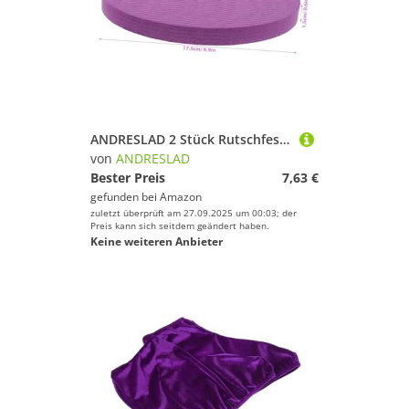
ANDRESLAD 2 Stück Rutschfeste Yoga kniepads Stoßdämpfende Verschleißfeste Balance Knieschützer für Haus Pilates und Gymnastik Langlebige Multifunktionspads für Komfortables Training Harten
von
ANDRESLAD
Bester Preis
7,63 €
gefunden bei
Amazon
zuletzt überprüft am 27.09.2025 um 00:03; der
Preis kann sich seitdem geändert haben.
Keine weiteren Anbieter