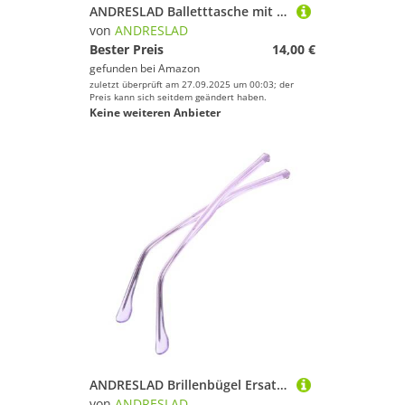
ANDRESLAD Balletttasche mit Großem Fassungsvermögen Verstellbarem Schultergurt und Spitzenverzierung Tanzsporttasche für Mädchen Robust und Langlebig für Ballettschuhe und Kostüme
von
ANDRESLAD
Bester Preis
14,00 €
gefunden bei
Amazon
zuletzt überprüft am 27.09.2025 um 00:03; der
Preis kann sich seitdem geändert haben.
Keine weiteren Anbieter
ANDRESLAD Brillenbügel Ersatz Transparente Metall-gläserbügel Komfortabel und Einfach zu Montieren Geeignet für Brillenreparatur und Optische Werkstätten Stilvolles Design mit Glänzender
von
ANDRESLAD