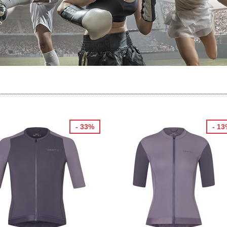
- 33%
- 1