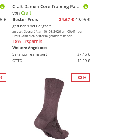
Craft Damen Core Training Padded Sport BH
von
Craft
5 €
Bester Preis
34,67 €
49,95 €
gefunden bei
Bergzeit
zuletzt überprüft am 06.08.2026 um 00:41; der
Preis kann sich seitdem geändert haben.
18% Ersparnis
Weitere Angebote:
Sarango Teamsport
37,46 €
OTTO
42,29 €
7%
- 33%