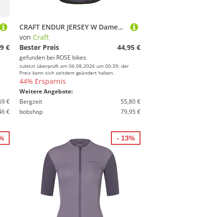
CRAFT ENDUR JERSEY W Damen Kurzarm Fahrradtrikot
von
Craft
9 €
Bester Preis
44,95 €
gefunden bei
ROSE bikes
zuletzt überprüft am 06.08.2026 um 00:39; der
Preis kann sich seitdem geändert haben.
44% Ersparnis
Weitere Angebote:
69 €
Bergzeit
55,80 €
46 €
bobshop
79,95 €
4%
- 13%