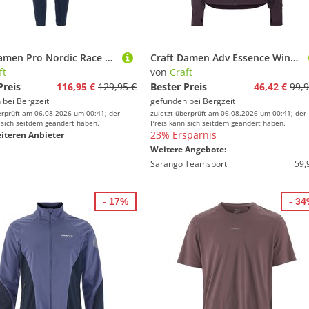
Craft Damen Pro Nordic Race Wind 2 Hose
Craft Damen Adv Essence Wind Jacke
ft
von
Craft
Preis
116,95 €
129,95 €
Bester Preis
46,42 €
99,9
 bei
Bergzeit
gefunden bei
Bergzeit
erprüft am 06.08.2026 um 00:41; der
zuletzt überprüft am 06.08.2026 um 00:41; der
 sich seitdem geändert haben.
Preis kann sich seitdem geändert haben.
23% Ersparnis
iteren Anbieter
Weitere Angebote:
Sarango Teamsport
59,
- 17%
- 3