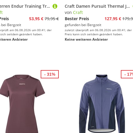
Craft Herren Endur Training Trikot
Craft Damen Pursuit Thermal Jacke
ft
von
Craft
Preis
53,95 €
79,95 €
Bester Preis
127,95 €
179,9
 bei
Bergzeit
gefunden bei
Bergzeit
erprüft am 06.08.2026 um 00:41; der
zuletzt überprüft am 06.08.2026 um 00:41; der
 sich seitdem geändert haben.
Preis kann sich seitdem geändert haben.
iteren Anbieter
Keine weiteren Anbieter
- 31%
- 1