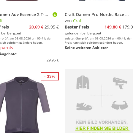
Craft Damen Adv Essence 2 T-Shirt
Craft Damen Pro Nordic Race 2 Jacke
ft
von
Craft
Preis
20,69 €
29,95 €
Bester Preis
149,80 €
179,9
 bei
Bergzeit
gefunden bei
Bergzeit
erprüft am 06.08.2026 um 00:41; der
zuletzt überprüft am 06.08.2026 um 00:41; der
 sich seitdem geändert haben.
Preis kann sich seitdem geändert haben.
parnis
Keine weiteren Anbieter
Angebote:
29,95 €
- 33%