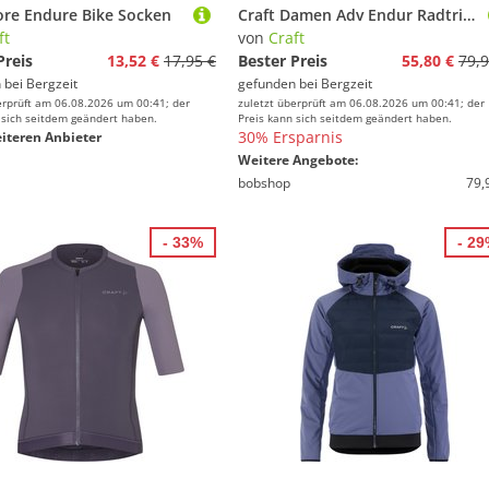
ore Endure Bike Socken
Craft Damen Adv Endur Radtrikot
ft
von
Craft
Preis
13,52 €
17,95 €
Bester Preis
55,80 €
79,9
 bei
Bergzeit
gefunden bei
Bergzeit
erprüft am 06.08.2026 um 00:41; der
zuletzt überprüft am 06.08.2026 um 00:41; der
 sich seitdem geändert haben.
Preis kann sich seitdem geändert haben.
30% Ersparnis
iteren Anbieter
Weitere Angebote:
bobshop
79,
- 33%
- 2