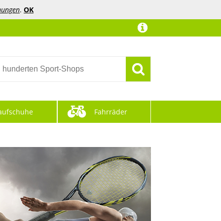
mungen
.
OK
aufschuhe
Fahrräder