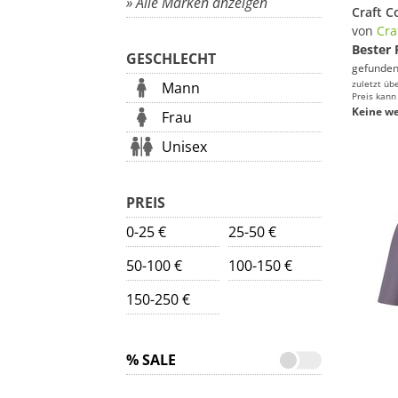
» Alle Marken anzeigen
Craft C
von
Cra
Bester 
GESCHLECHT
gefunden
zuletzt üb
Mann
Preis kann
Keine we
Frau
Unisex
PREIS
0-25 €
25-50 €
50-100 €
100-150 €
150-250 €
% SALE