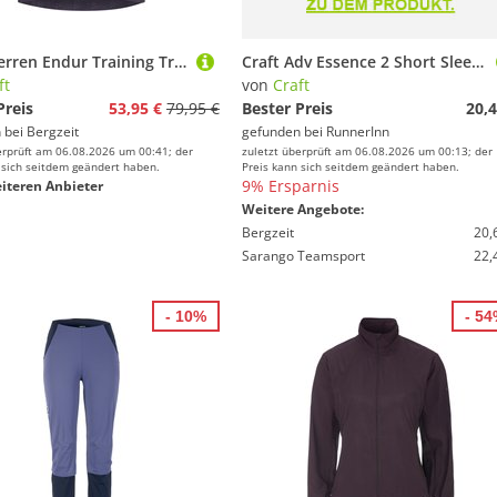
Craft Herren Endur Training Trikot
Craft Adv Essence 2 Short Sleeve T-shirt Lila S Frau
ft
von
Craft
Preis
53,95 €
79,95 €
Bester Preis
20,4
 bei
Bergzeit
gefunden bei
RunnerInn
erprüft am 06.08.2026 um 00:41; der
zuletzt überprüft am 06.08.2026 um 00:13; der
 sich seitdem geändert haben.
Preis kann sich seitdem geändert haben.
9% Ersparnis
iteren Anbieter
Weitere Angebote:
Bergzeit
20,
Sarango Teamsport
22,
- 10%
- 5