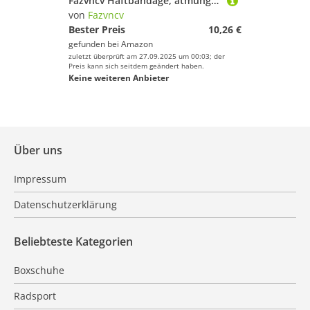
Fazvncv Haftbandage, atmungsaktiv, kohäsiv, elastisches Klebeband für Stretch, Sport, Handgelenk, 5 Stück
von
Fazvncv
Bester Preis
10,26 €
gefunden bei
Amazon
zuletzt überprüft am 27.09.2025 um 00:03; der
Preis kann sich seitdem geändert haben.
Keine weiteren Anbieter
Über uns
Impressum
Datenschutzerklärung
Beliebteste Kategorien
Boxschuhe
Radsport