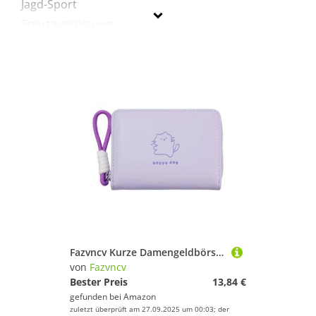
Jagd-Sport
Sportausrüstung
Sportausstattung
Fazvncv
Geschlecht
Preis
Lila
Fazvncv Kurze Damengeldbörse mit Kartenhalter, kleine Geldbörse, PU-Leder, Münze, Katzen, große Kapazität, Kleingeld für tägliche Katzen, kurz für Mädchen, kleine große Kapazität, Kleingeldtasche
von
Fazvncv
Bester Preis
13,84 €
gefunden bei
Amazon
zuletzt überprüft am 27.09.2025 um 00:03; der