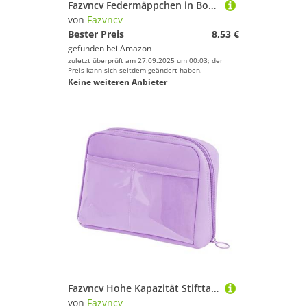
Fazvncv Federmäppchen in Bonbonfarben, Kordeltasche, großes Fassungsvermögen, japanischer Stil, Organizer, ästhetisch, große Kapazität, hellviolett
von
Fazvncv
Bester Preis
8,53 €
gefunden bei
Amazon
zuletzt überprüft am 27.09.2025 um 00:03; der
Preis kann sich seitdem geändert haben.
Keine weiteren Anbieter
Fazvncv Hohe Kapazität Stifttasche 12 Fächer Federmäppchen 12 Fächer Marker Stift Organizer Kunstbedarf Organizer Tasche Mädchen Stiftebox mit Verstellbarer Aufbewahrung, violett
von
Fazvncv