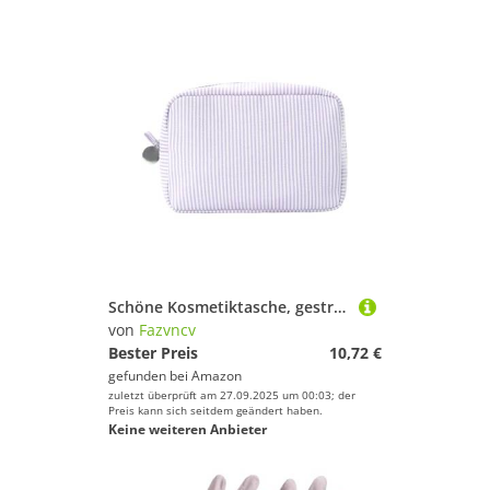
Schöne Kosmetiktasche, gestreift, Kulturbeutel, tragbar, ästhetischer Organizer, Hautpflege-Organizer für Damen, Make-up, Kulturbeutel, schöne Münzbörse, tragbar, gestreift, violett, Mass Beauty
von
Fazvncv
Bester Preis
10,72 €
gefunden bei
Amazon
zuletzt überprüft am 27.09.2025 um 00:03; der
Preis kann sich seitdem geändert haben.
Keine weiteren Anbieter