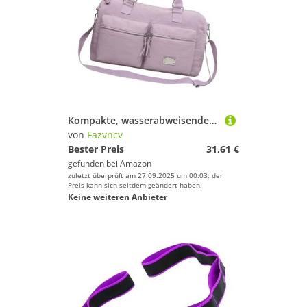
Kompakte, wasserabweisende Trainingstasche mit ergonomischem Schultergurt-Design, geräumiger Innenraum für Sportausrüstung und Kurztrip-Reisetaschen mit mehreren Fächern, violett, Mass Beauty
von
Fazvncv
Bester Preis
31,61 €
gefunden bei
Amazon
zuletzt überprüft am 27.09.2025 um 00:03; der
Preis kann sich seitdem geändert haben.
Keine weiteren Anbieter